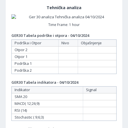
Tehnička analiza
Time Frame: 1 hour
GER30 Tabela podrške i otpora - 04/10/2024
Podrška i Otpor
Nivo
Objašnjenje
Otpor 2
Otpor 1
Podrška 1
Podrška 2
GER30 Tabela indikatora - 04/10/2024
Indikator
Signal
SMA 20
MACD( 12;26;9)
RSI (14)
Stochastic ( 9;6;3)