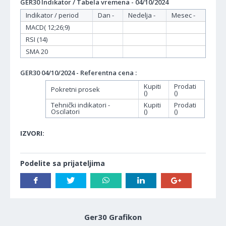
GER30 Indikator / Tabela vremena - 04/10/2024
Indikator / period
Dan -
Nedelja -
Mesec -
MACD( 12;26;9)
RSI (14)
SMA 20
GER30 04/10/2024 - Referentna cena :
Kupiti
Prodati
Pokretni prosek
()
()
Tehnički indikatori -
Kupiti
Prodati
Oscilatori
()
()
IZVORI:
Podelite sa prijateljima
Ger30 Grafikon