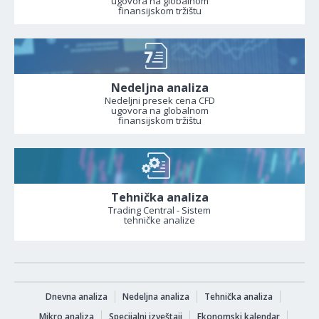
ugovora na globalnom
finansijskom tržištu
Nedeljna analiza
Nedeljni presek cena CFD
ugovora na globalnom
finansijskom tržištu
Tehnička analiza
Trading Central - Sistem
tehničke analize
Dnevna analiza
Nedeljna analiza
Tehnička analiza
Mikro analiza
Specijalni izveštaji
Ekonomski kalendar