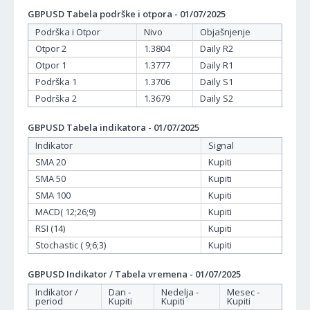
GBPUSD Tabela podrške i otpora - 01/07/2025
Podrška i Otpor
Nivo
Objašnjenje
Otpor 2
1.3804
Daily R2
Otpor 1
1.3777
Daily R1
Podrška 1
1.3706
Daily S1
Podrška 2
1.3679
Daily S2
GBPUSD Tabela indikatora - 01/07/2025
Indikator
Signal
SMA 20
Kupiti
SMA 50
Kupiti
SMA 100
Kupiti
MACD( 12;26;9)
Kupiti
RSI (14)
Kupiti
Stochastic ( 9;6;3)
Kupiti
GBPUSD Indikator / Tabela vremena - 01/07/2025
Indikator /
Dan -
Nedelja -
Mesec -
period
Kupiti
Kupiti
Kupiti