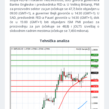
stopa FED-a i fiskalnih neizvesnosti, uoči govora guvernera
Banke Engleske i predsednika FED-a. U Velikoj Britaniji, PMI
za proizvodni sektor za jun (očekuje se 47,7) biće objavljen u
09:30 (GMT+1), a guverner Bejli govoriće u 14:30 (GMT+1). U
SAD, predsednik FED-a Pauel govoriće u 14:30 (GMT+1), dok
će u 15:00 (GMT+1) biti objavljeni ISM PMI podaci za
proizvodnju za jun (očekuje se 48,8) i JOLTS izveštaj o
slobodnim radnim mestima (očekuje se 7,450 miliona).
Tehnička analiza