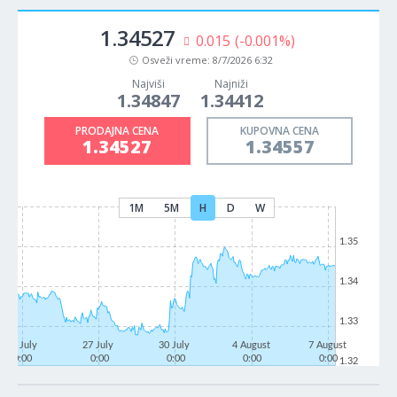
1.34527
0.015
(-0.001%)
Osveži vreme:
8/7/2026 6:32
Najviši
Najniži
1.34847
1.34412
PRODAJNA CENA
KUPOVNA CENA
1.34527
1.34557
1M
5M
H
D
W
1.35
1.34
1.33
22 July
27 July
30 July
4 August
7 August
0:00
0:00
0:00
0:00
0:00
1.32