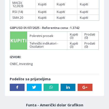
MACD(
Kupiti
Kupiti
Kupiti
12;26;9)
RSI (14)
Kupiti
Kupiti
Kupiti
SMA 20
Kupiti
Kupiti
Kupiti
GBPUSD 01/07/2025 - Referentna cena : 1.3742
Kupiti
Prodati
Pokretni prosek
(3)
(0)
KUPITI
Tehnički indikatori -
Kupiti
Prodati
Oscilatori
(3)
(0)
IZVORI:
CNBC, Investing
Podelite sa prijateljima
Funta - Američki dolar Grafikon