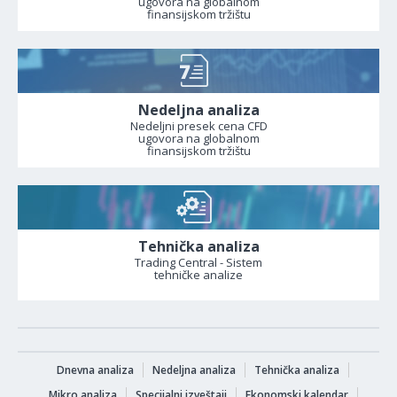
ugovora na globalnom
finansijskom tržištu
Nedeljna analiza
Nedeljni presek cena CFD
ugovora na globalnom
finansijskom tržištu
Tehnička analiza
Trading Central - Sistem
tehničke analize
Dnevna analiza
Nedeljna analiza
Tehnička analiza
Mikro analiza
Specijalni izveštaji
Ekonomski kalendar