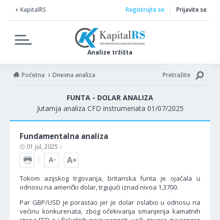
KapitalRS
Registrujte se
Prijavite se
Analize tržišta
Početna
Dnevna analiza
Pretražite
FUNTA - DOLAR ANALIZA
Jutarnja analiza CFD instrumenata 01/07/2025
Fundamentalna analiza
01 jul, 2025
Tokom azijskog trgovanja, britanska funta je ojačala u
odnosu na američki dolar, trgujući iznad nivoa 1,3700.
Par GBP/USD je porastao jer je dolar oslabio u odnosu na
većinu konkurenata, zbog očekivanja smanjenja kamatnih