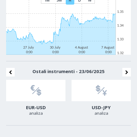
1M
5M
H
D
W
1.35
1.34
1.33
27 July
30 July
4 August
7 August
0:00
0:00
0:00
0:00
1.32
Ostali instrumenti - 23/06/2025
EUR-USD
USD-JPY
analiza
analiza