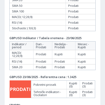
SMA 20
Prodati
SMA 50
Prodati
SMA 100
Prodati
MACD( 12;26;9)
Prodati
RSI (14)
Prodati
Stochastic ( 9;6;3)
Prodati
GBPUSD Indikator / Tabela vremena - 23/06/2025
Indikator /
Dan -
Nedelja -
Mesec -
period
Prodati
Prodati
Kupiti
MACD(
Prodati
Kupiti
Kupiti
12;26;9)
RSI (14)
Prodati
Prodati
Kupiti
SMA 20
Prodati
Prodati
Kupiti
GBPUSD 23/06/2025 - Referentna cena : 1.3425
Kupiti
Prodati
Pokretni prosek
(0)
(3)
PRODATI
Tehnički indikatori -
Kupiti
Prodati
Oscilatori
(0)
(3)