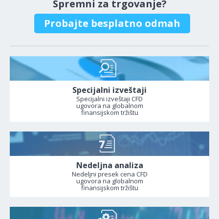
Spremni za trgovanje?
Probajte besplatno odmah
Specijalni izveštaji
Specijalni izveštaji CFD
ugovora na globalnom
finansijskom tržištu
Nedeljna analiza
Nedeljni presek cena CFD
ugovora na globalnom
finansijskom tržištu