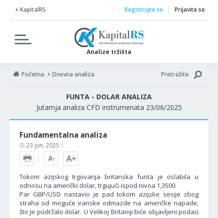
KapitalRS
Registrujte se
Prijavite se
Analize tržišta
Početna
Dnevna analiza
Pretražite
FUNTA - DOLAR ANALIZA
Jutarnja analiza CFD instrumenata 23/06/2025
Fundamentalna analiza
23 jun, 2025
Tokom azijskog trgovanja britanska funta je oslabila u
odnosu na američki dolar, trgujući ispod nivoa 1,3500.
Par GBP/USD nastavio je pad tokom azijske sesije zbog
straha od moguće iranske odmazde na američke napade,
što je podržalo dolar. U Velikoj Britaniji biće objavljeni podaci