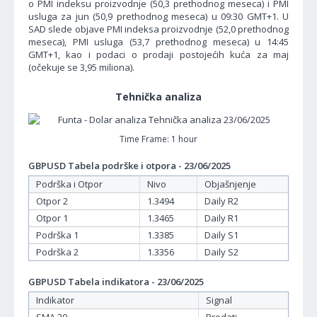
o PMI indeksu proizvodnje (50,3 prethodnog meseca) i PMI
usluga za jun (50,9 prethodnog meseca) u 09:30 GMT+1. U
SAD slede objave PMI indeksa proizvodnje (52,0 prethodnog
meseca), PMI usluga (53,7 prethodnog meseca) u 14:45
GMT+1, kao i podaci o prodaji postojećih kuća za maj
(očekuje se 3,95 miliona).
Tehnička analiza
Time Frame: 1 hour
GBPUSD Tabela podrške i otpora - 23/06/2025
Podrška i Otpor
Nivo
Objašnjenje
Otpor 2
1.3494
Daily R2
Otpor 1
1.3465
Daily R1
Podrška 1
1.3385
Daily S1
Podrška 2
1.3356
Daily S2
GBPUSD Tabela indikatora - 23/06/2025
Indikator
Signal