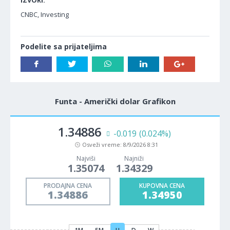
IZVORI:
CNBC, Investing
Podelite sa prijateljima
Funta - Američki dolar Grafikon
1.34886
-0.019
(0.024%)
Osveži vreme:
8/9/2026 8:31
Najviši
Najniži
1.35074
1.34329
PRODAJNA CENA
KUPOVNA CENA
1.34886
1.34950