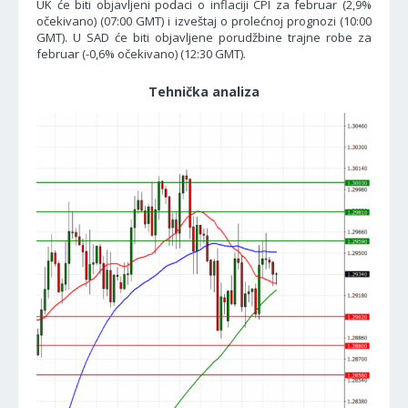
UK će biti objavljeni podaci o inflaciji CPI za februar (2,9%
očekivano) (07:00 GMT) i izveštaj o prolećnoj prognozi (10:00
GMT). U SAD će biti objavljene porudžbine trajne robe za
februar (-0,6% očekivano) (12:30 GMT).
Tehnička analiza