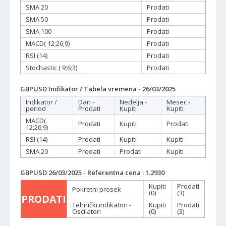
SMA 20
Prodati
SMA 50
Prodati
SMA 100
Prodati
MACD( 12;26;9)
Prodati
RSI (14)
Prodati
Stochastic ( 9;6;3)
Prodati
GBPUSD Indikator / Tabela vremena - 26/03/2025
Indikator /
Dan -
Nedelja -
Mesec -
period
Prodati
Kupiti
Kupiti
MACD(
Prodati
Kupiti
Prodati
12;26;9)
RSI (14)
Prodati
Kupiti
Kupiti
SMA 20
Prodati
Prodati
Kupiti
GBPUSD 26/03/2025 - Referentna cena : 1.2930
Kupiti
Prodati
Pokretni prosek
(0)
(3)
PRODATI
Tehnički indikatori -
Kupiti
Prodati
Oscilatori
(0)
(3)