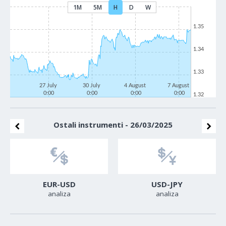
1M
5M
H
D
W
1.35
1.34
1.33
27 July
30 July
4 August
7 August
0:00
0:00
0:00
0:00
1.32
Ostali instrumenti - 26/03/2025
EUR-USD
USD-JPY
analiza
analiza