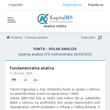
KapitalRS
Registrujte se
Prijavite se
Analize tržišta
Početna
Dnevna analiza
Pretražite
FUNTA - DOLAR ANALIZA
Jutarnja analiza CFD instrumenata 26/03/2025
Fundamentalna analiza
26 mart, 2025
Tokom trgovanja u Aziji, britanska funta je opala u odnosu
na američki dolar, kreće se ispod nivoa 1.3000.
Valuta GBP/USD bila je nešto niža nakon što je zabeležila
dobit u odnosu na prethodne dve sesije neposredno uoči
objavljivanja važnih podataka o inflaciji u Velikoj Britaniji. U