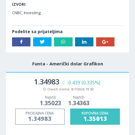
IZVORI:
CNBC, Investing;
Podelite sa prijateljima
Funta - Američki dolar Grafikon
1.34983
-0.439
(0.335%)
Osveži vreme:
8/7/2026 19:50
Najviši
Najniži
1.35023
1.34363
PRODAJNA CENA
KUPOVNA CENA
1.34983
1.35013