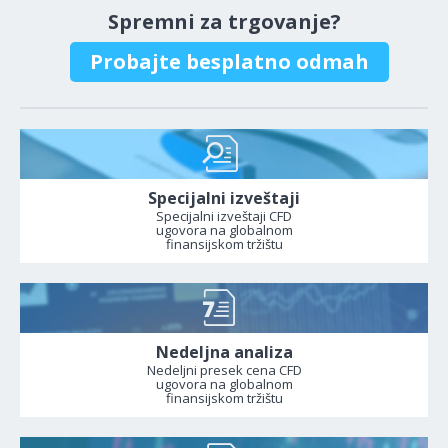
Spremni za trgovanje?
Probajte besplatno odmah
Specijalni izveštaji
Specijalni izveštaji CFD
ugovora na globalnom
finansijskom tržištu
Nedeljna analiza
Nedeljni presek cena CFD
ugovora na globalnom
finansijskom tržištu