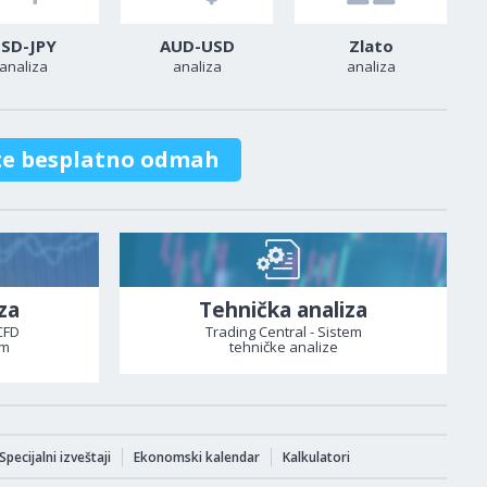
SD-JPY
AUD-USD
Zlato
analiza
analiza
analiza
te besplatno odmah
za
Tehnička analiza
CFD
Trading Central - Sistem
om
tehničke analize
Specijalni izveštaji
Ekonomski kalendar
Kalkulatori