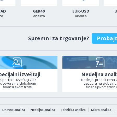
CAD
GER40
EUR-USD
U
za
analiza
analiza
Spremni za trgovanje?
Probaj
pecijalni izveštaji
Nedeljna anali
Specijalni izveštaji CFD
Nedeljni presek cena 
ugovora na globalnom
ugovora na globaln
finansijskom tržištu
finansijskom tržištu
Dnevna analiza
Nedeljna analiza
Tehnička analiza
Mikro analiza