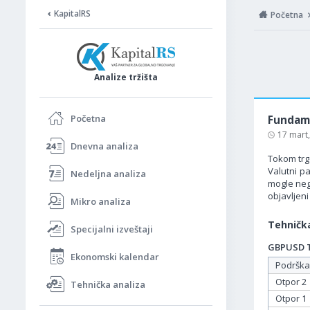
KapitalRS
Početna
Analize tržišta
Početna
Fundame
17 mart
Dnevna analiza
Tokom trgo
Valutni p
Nedeljna analiza
mogle neg
objavljeni
Mikro analiza
Tehnička
Specijalni izveštaji
GBPUSD Ta
Ekonomski kalendar
Podrška
Otpor 2
Tehnička analiza
Otpor 1