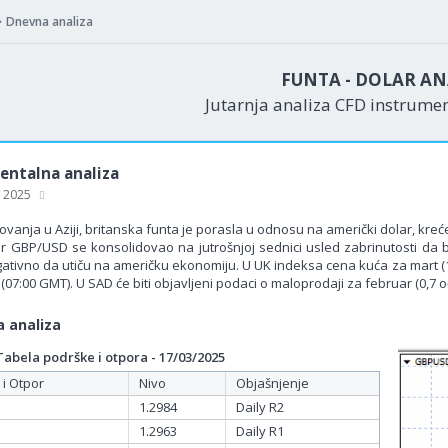
Dnevna analiza
FUNTA - DOLAR AN
Jutarnja analiza CFD instrume
ntalna analiza
, 2025
vanja u Aziji, britanska funta je porasla u odnosu na američki dolar, kreć
ar GBP/USD se konsolidovao na jutrošnjoj sednici usled zabrinutosti da
ativno da utiču na američku ekonomiju. U UK indeksa cena kuća za mart (1,
 (07:00 GMT). U SAD će biti objavljeni podaci o maloprodaji za februar (0,7 
 analiza
bela podrške i otpora - 17/03/2025
 i Otpor
Nivo
Objašnjenje
1.2984
Daily R2
1.2963
Daily R1