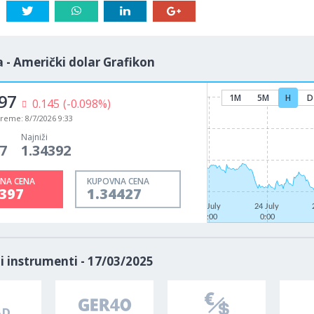
 - Američki dolar Grafikon
97
1M
5M
H
D
0.145
(-0.098%)
vreme:
8/7/2026 9:33
Najniži
7
1.34392
NA CENA
KUPOVNA CENA
4397
1.34427
22 July
24 July
0:00
0:00
i instrumenti - 17/03/2025