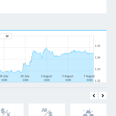
W
1.35
1.34
1.33
28 July
30 July
3 August
5 August
7 August
0:00
0:00
0:00
0:00
0:00
1.32