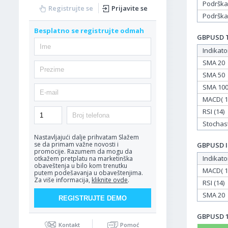
Podrška
Registrujte se
Prijavite se
Podrška
Besplatno se registrujte odmah
GBPUSD Ta
Indikato
SMA 20
SMA 50
SMA 10
MACD( 12
RSI (14)
Stochasti
Nastavljajući dalje prihvatam
Slažem
se da primam važne novosti i
GBPUSD In
promocije. Razumem da mogu da
Indikato
otkažem pretplatu na marketinška
obaveštenja u bilo kom trenutku
MACD( 12
putem podešavanja u obaveštenjima.
Za više informacija,
kliknite ovde
.
RSI (14)
SMA 20
GBPUSD 17
Kontakt
Pomoć