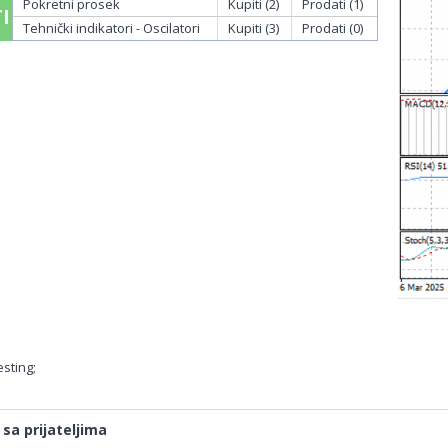
Pokretni prosek
Kupiti (2)
Prodati (1)
I
Tehnički indikatori - Oscilatori
Kupiti (3)
Prodati (0)
sting;
 sa prijateljima