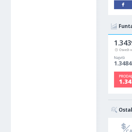
Funta
1.343
Osveži 
Najviši
1.3484
PRODAJ
1.3
Ostal