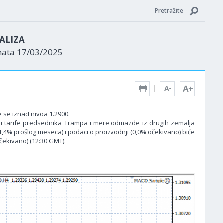
Pretražite
ALIZA
nata 17/03/2025
e se iznad nivoa 1.2900.
 bi tarife predsednika Trampa i mere odmazde iz drugih zemalja
4% prošlog meseca) i podaci o proizvodnji (0,0% očekivano) biće
očekivano) (12:30 GMT).