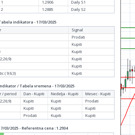
 1
1.2906
Daily S1
 2
1.2885
Daily S2
bela indikatora - 17/03/2025
r
Signal
Prodati
Kupiti
0
Kupiti
;26;9)
Kupiti
Kupiti
c ( 9;6;3)
Kupiti
dikator / Tabela vremena - 17/03/2025
r / period
Dan - Kupiti
Nedelja - Kupiti
Mesec - Kupiti
;26;9)
Kupiti
Kupiti
Prodati
Kupiti
Kupiti
Kupiti
Prodati
Kupiti
Kupiti
/03/2025 - Referentna cena : 1.2934