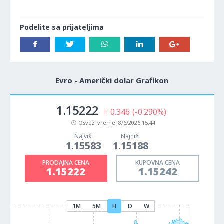
Podelite sa prijateljima
Evro - Američki dolar Grafikon
1.15222
0.346
(-0.290%)
Osveži vreme:
8/6/2026 15:44
Najviši
Najniži
1.15583
1.15188
PRODAJNA CENA
KUPOVNA CENA
1.15222
1.15242
1M
5M
H
D
W