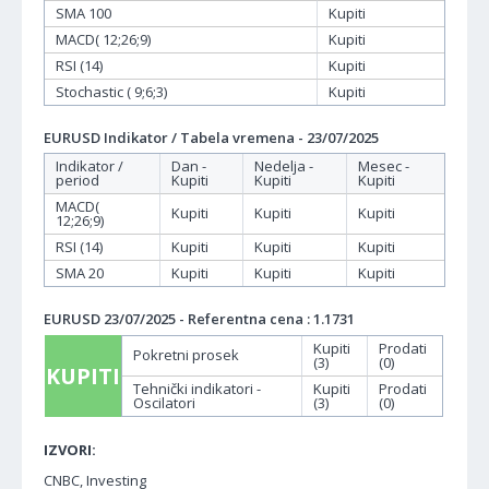
SMA 100
Kupiti
MACD( 12;26;9)
Kupiti
RSI (14)
Kupiti
Stochastic ( 9;6;3)
Kupiti
EURUSD Indikator / Tabela vremena - 23/07/2025
Indikator /
Dan -
Nedelja -
Mesec -
period
Kupiti
Kupiti
Kupiti
MACD(
Kupiti
Kupiti
Kupiti
12;26;9)
RSI (14)
Kupiti
Kupiti
Kupiti
SMA 20
Kupiti
Kupiti
Kupiti
EURUSD 23/07/2025 - Referentna cena : 1.1731
Kupiti
Prodati
Pokretni prosek
(3)
(0)
KUPITI
Tehnički indikatori -
Kupiti
Prodati
Oscilatori
(3)
(0)
IZVORI:
CNBC, Investing