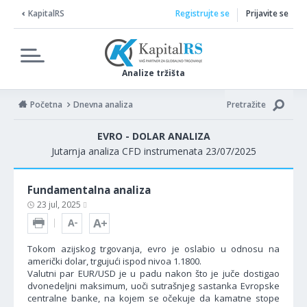
KapitalRS
Registrujte se
Prijavite se
Analize tržišta
Početna
Dnevna analiza
Pretražite
EVRO - DOLAR ANALIZA
Jutarnja analiza CFD instrumenata 23/07/2025
Fundamentalna analiza
23 jul, 2025
Tokom azijskog trgovanja, evro je oslabio u odnosu na
američki dolar, trgujući ispod nivoa 1.1800.
Valutni par EUR/USD je u padu nakon što je juče dostigao
dvonedeljni maksimum, uoči sutrašnjeg sastanka Evropske
centralne banke, na kojem se očekuje da kamatne stope