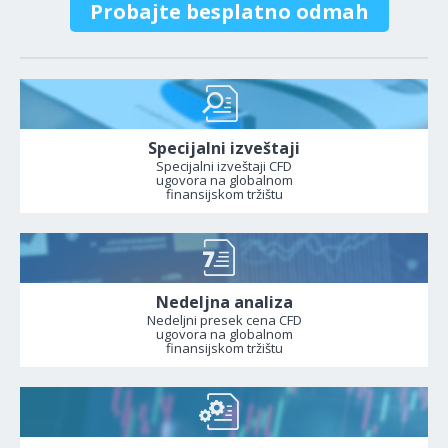
Probajte besplatno odmah
Specijalni izveštaji
Specijalni izveštaji CFD
ugovora na globalnom
finansijskom tržištu
Nedeljna analiza
Nedeljni presek cena CFD
ugovora na globalnom
finansijskom tržištu