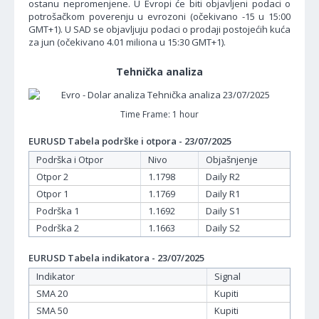
ostanu nepromenjene. U Evropi će biti objavljeni podaci o
potrošačkom poverenju u evrozoni (očekivano -15 u 15:00
GMT+1). U SAD se objavljuju podaci o prodaji postojećih kuća
za jun (očekivano 4.01 miliona u 15:30 GMT+1).
Tehnička analiza
Time Frame: 1 hour
EURUSD Tabela podrške i otpora - 23/07/2025
Podrška i Otpor
Nivo
Objašnjenje
Otpor 2
1.1798
Daily R2
Otpor 1
1.1769
Daily R1
Podrška 1
1.1692
Daily S1
Podrška 2
1.1663
Daily S2
EURUSD Tabela indikatora - 23/07/2025
Indikator
Signal
SMA 20
Kupiti
SMA 50
Kupiti