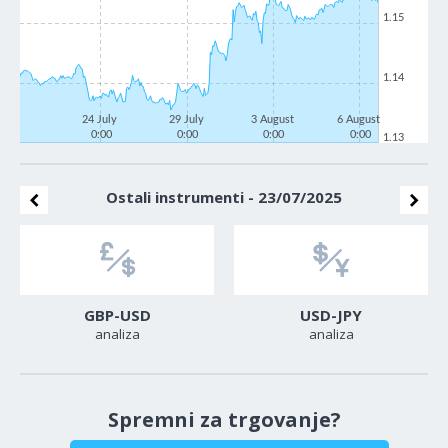
1.15
1.14
24 July
29 July
3 August
6 August
0:00
0:00
0:00
0:00
1.13
Ostali instrumenti - 23/07/2025
GBP-USD
USD-JPY
analiza
analiza
Spremni za trgovanje?