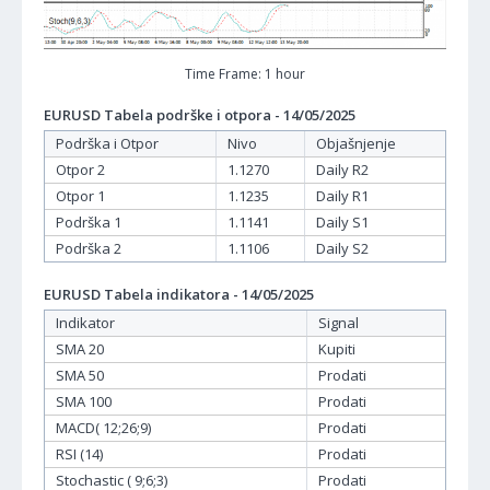
Time Frame: 1 hour
EURUSD Tabela podrške i otpora - 14/05/2025
Podrška i Otpor
Nivo
Objašnjenje
Otpor 2
1.1270
Daily R2
Otpor 1
1.1235
Daily R1
Podrška 1
1.1141
Daily S1
Podrška 2
1.1106
Daily S2
EURUSD Tabela indikatora - 14/05/2025
Indikator
Signal
SMA 20
Kupiti
SMA 50
Prodati
SMA 100
Prodati
MACD( 12;26;9)
Prodati
RSI (14)
Prodati
Stochastic ( 9;6;3)
Prodati