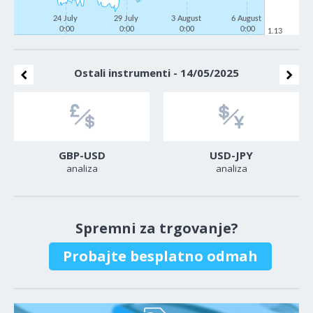
24 July
29 July
3 August
6 August
0:00
0:00
0:00
0:00
1.13
Ostali instrumenti - 14/05/2025
GBP-USD
USD-JPY
analiza
analiza
Spremni za trgovanje?
Probajte besplatno odmah