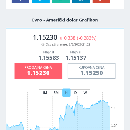
Evro - Američki dolar Grafikon
1.15230
0.338
(-0.283%)
Osveži vreme:
8/6/2026 21:02
Najviši
Najniži
1.15583
1.15137
PRODAJNA CENA
KUPOVNA CENA
1.15230
1.15250
1M
5M
H
D
W
1.15
1.14