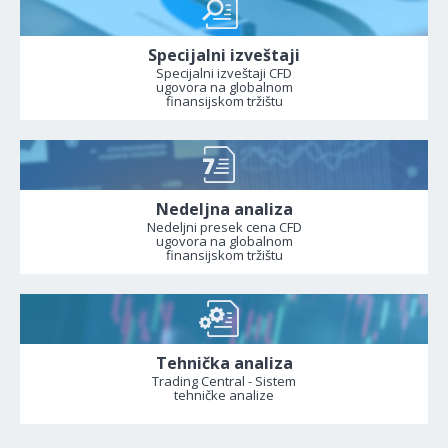
Specijalni izveštaji
Specijalni izveštaji CFD
ugovora na globalnom
finansijskom tržištu
Nedeljna analiza
Nedeljni presek cena CFD
ugovora na globalnom
finansijskom tržištu
Tehnička analiza
Trading Central - Sistem
tehničke analize