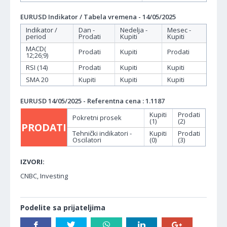
EURUSD Indikator / Tabela vremena - 14/05/2025
Indikator /
Dan -
Nedelja -
Mesec -
period
Prodati
Kupiti
Kupiti
MACD(
Prodati
Kupiti
Prodati
12;26;9)
RSI (14)
Prodati
Kupiti
Kupiti
SMA 20
Kupiti
Kupiti
Kupiti
EURUSD 14/05/2025 - Referentna cena : 1.1187
Kupiti
Prodati
Pokretni prosek
(1)
(2)
PRODATI
Tehnički indikatori -
Kupiti
Prodati
Oscilatori
(0)
(3)
IZVORI:
CNBC, Investing
Podelite sa prijateljima