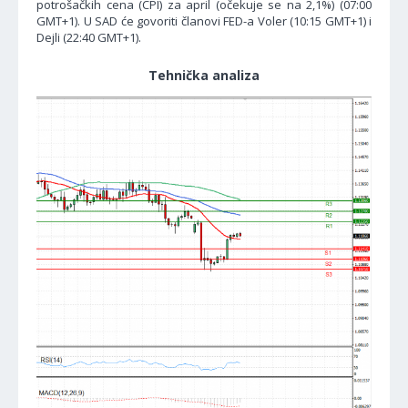
potrošačkih cena (CPI) za april (očekuje se na 2,1%) (07:00
GMT+1). U SAD će govoriti članovi FED-a Voler (10:15 GMT+1) i
Dejli (22:40 GMT+1).
Tehnička analiza