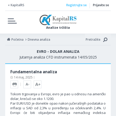
KapitalRS
Registrujte se
Prijavite se
Analize tržišta
Početna
Dnevna analiza
Pretražite
EVRO - DOLAR ANALIZA
Jutarnja analiza CFD instrumenata 14/05/2025
Fundamentalna analiza
14 maj, 2025
Tokom trgovanja u Evropi, evro je pao u odnosu na američki
dolar, krećući se oko 1.1200.
Par EUR/USD je donekle opao nakon jučerašnjih podataka o
inflaciji u SAD od 2,3% u poređenju sa očekivanih 2,4%. U
Evropi će biti objavljena inflacija nemačkog indeksa