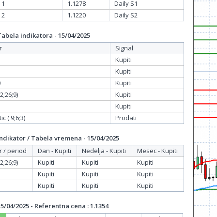
 1
1.1278
Daily S1
 2
1.1220
Daily S2
bela indikatora - 15/04/2025
r
Signal
Kupiti
Kupiti
0
Kupiti
;26;9)
Kupiti
Kupiti
c ( 9;6;3)
Prodati
dikator / Tabela vremena - 15/04/2025
r / period
Dan - Kupiti
Nedelja - Kupiti
Mesec - Kupiti
;26;9)
Kupiti
Kupiti
Kupiti
Kupiti
Kupiti
Kupiti
Kupiti
Kupiti
Kupiti
/04/2025 - Referentna cena : 1.1354