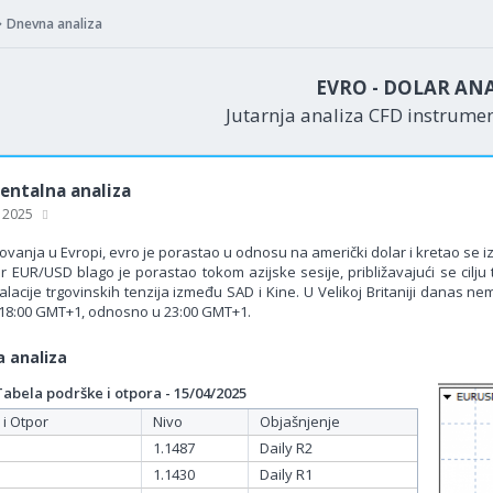
Dnevna analiza
EVRO - DOLAR AN
Jutarnja analiza CFD instrume
ntalna analiza
, 2025
vanja u Evropi, evro je porastao u odnosu na američki dolar i kretao se i
r EUR/USD blago je porastao tokom azijske sesije, približavajući se cilju
lacije trgovinskih tenzija između SAD i Kine. U Velikoj Britaniji danas n
u 18:00 GMT+1, odnosno u 23:00 GMT+1.
 analiza
bela podrške i otpora - 15/04/2025
 i Otpor
Nivo
Objašnjenje
1.1487
Daily R2
1.1430
Daily R1