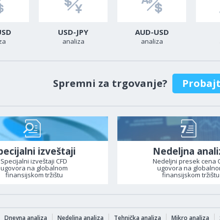
USD
USD-JPY
AUD-USD
za
analiza
analiza
Spremni za trgovanje?
Probaj
pecijalni izveštaji
Nedeljna anali
Specijalni izveštaji CFD
Nedeljni presek cena 
ugovora na globalnom
ugovora na globaln
finansijskom tržištu
finansijskom tržištu
Dnevna analiza
Nedeljna analiza
Tehnička analiza
Mikro analiza