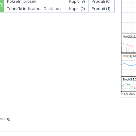
Pokretni prosek
Kupiti (3)
Prodati (0)
I
Tehnički indikatori - Oscilatori
Kupiti (2)
Prodati (1)
esting