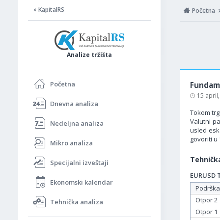
KapitalRS
Početna
Analize tržišta
Početna
Fundame
15 april
Dnevna analiza
Tokom trgo
Valutni pa
Nedeljna analiza
usled eska
govoriti 
Mikro analiza
Tehnička
Specijalni izveštaji
EURUSD Ta
Ekonomski kalendar
Podrška
Otpor 2
Tehnička analiza
Otpor 1