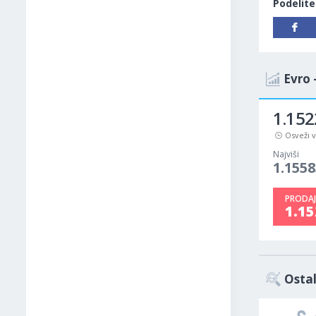
Podelite
Evro 
1.152
Osveži 
Najviši
1.1558
PRODAJ
1.1
Ostal