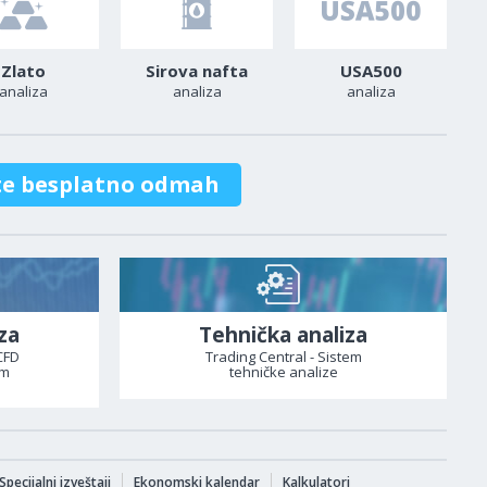
Zlato
Sirova nafta
USA500
analiza
analiza
analiza
te besplatno odmah
za
Tehnička analiza
CFD
Trading Central - Sistem
om
tehničke analize
Specijalni izveštaji
Ekonomski kalendar
Kalkulatori