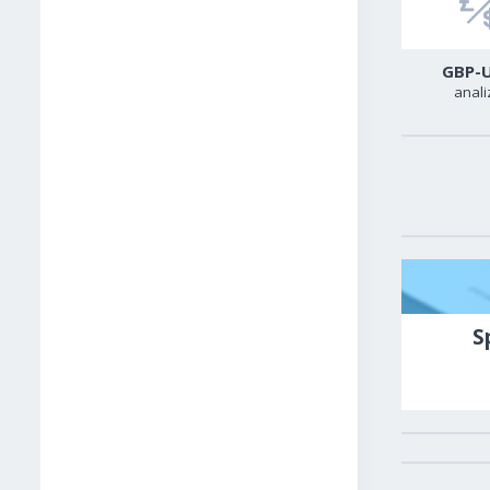
USD-CAD
GER40
GBP-
analiza
analiza
anali
S