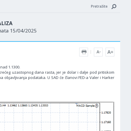
Pretražite
ALIZA
nata 15/04/2025
znad 1.1300.
 trećeg uzastopnog dana rasta, jer je dolar i dalje pod pritiskom
ema objavljivanja podataka. U SAD će članovi FED-a Valer i Harker