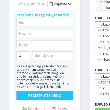
Podrška
Registrujte se
Prijavite se
Podrška
Besplatno se registrujte odmah
EURUSD Ta
Indikato
SMA 20
SMA 50
SMA 10
MACD( 12
RSI (14)
Stochasti
Nastavljajući dalje prihvatam
Slažem
se da primam važne novosti i
EURUSD In
promocije. Razumem da mogu da
Indikato
otkažem pretplatu na marketinška
obaveštenja u bilo kom trenutku
MACD( 12
putem podešavanja u obaveštenjima.
Za više informacija,
kliknite ovde
.
RSI (14)
SMA 20
EURUSD 15
Kontakt
Pomoć