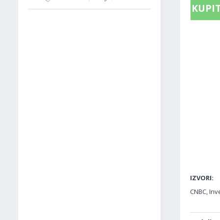
KUPIT
IZVORI:
CNBC, Inv