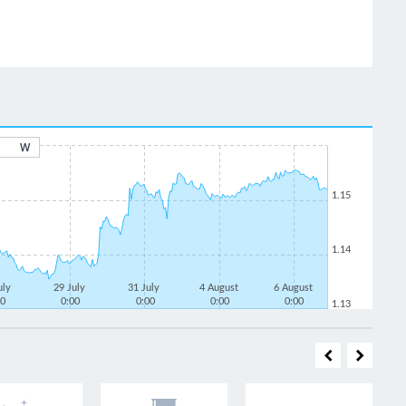
W
1.15
1.14
uly
29 July
31 July
4 August
6 August
00
0:00
0:00
0:00
0:00
1.13