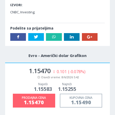
IZVORI:
CNBC, Investing;
Podelite sa prijateljima
Evro - Američki dolar Grafikon
1.15470
0.101
(-0.078%)
Osveži vreme:
8/6/2026 5:42
Najviši
Najniži
1.15583
1.15255
PRODAJNA CENA
KUPOVNA CENA
1.15470
1.15490