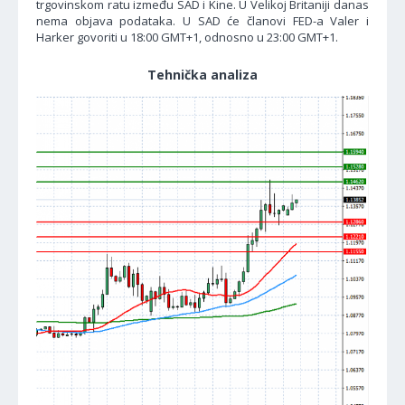
trgovinskom ratu između SAD i Kine. U Velikoj Britaniji danas
nema objava podataka. U SAD će članovi FED-a Valer i
Harker govoriti u 18:00 GMT+1, odnosno u 23:00 GMT+1.
Tehnička analiza