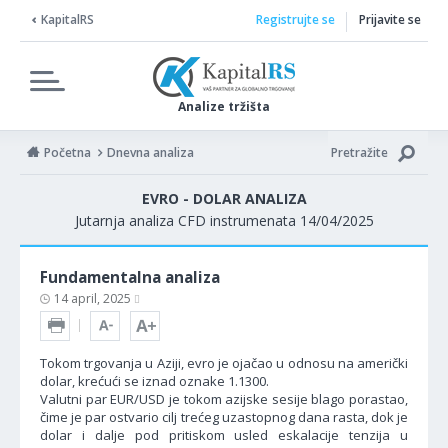
KapitalRS
Registrujte se
Prijavite se
Analize tržišta
Početna
Dnevna analiza
Pretražite
EVRO - DOLAR ANALIZA
Jutarnja analiza CFD instrumenata 14/04/2025
Fundamentalna analiza
14 april, 2025
Tokom trgovanja u Aziji, evro je ojačao u odnosu na američki
dolar, krećući se iznad oznake 1.1300.
Valutni par EUR/USD je tokom azijske sesije blago porastao,
čime je par ostvario cilj trećeg uzastopnog dana rasta, dok je
dolar i dalje pod pritiskom usled eskalacije tenzija u