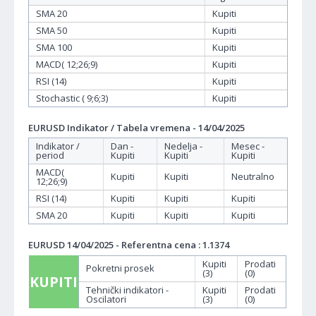
SMA 20
Kupiti
SMA 50
Kupiti
SMA 100
Kupiti
MACD( 12;26;9)
Kupiti
RSI (14)
Kupiti
Stochastic ( 9;6;3)
Kupiti
EURUSD Indikator / Tabela vremena - 14/04/2025
Indikator /
Dan -
Nedelja -
Mesec -
period
Kupiti
Kupiti
Kupiti
MACD(
Kupiti
Kupiti
Neutralno
12;26;9)
RSI (14)
Kupiti
Kupiti
Kupiti
SMA 20
Kupiti
Kupiti
Kupiti
EURUSD 14/04/2025 - Referentna cena : 1.1374
Kupiti
Prodati
Pokretni prosek
(3)
(0)
KUPITI
Tehnički indikatori -
Kupiti
Prodati
Oscilatori
(3)
(0)