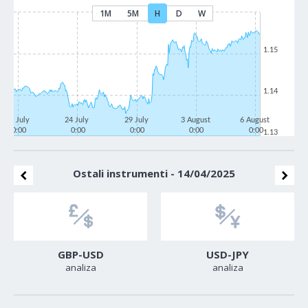
1M
5M
H
D
W
1.15
1.14
21 July
24 July
29 July
3 August
6 August
0:00
0:00
0:00
0:00
0:00
1.13
Ostali instrumenti - 14/04/2025
GBP-USD
USD-JPY
analiza
analiza