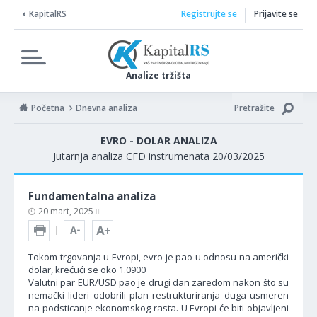
KapitalRS
Registrujte se
Prijavite se
Analize tržišta
Početna
Dnevna analiza
Pretražite
EVRO - DOLAR ANALIZA
Jutarnja analiza CFD instrumenata 20/03/2025
Fundamentalna analiza
20 mart, 2025
Tokom trgovanja u Evropi, evro je pao u odnosu na američki
dolar, krećući se oko 1.0900
Valutni par EUR/USD pao je drugi dan zaredom nakon što su
nemački lideri odobrili plan restrukturiranja duga usmeren
na podsticanje ekonomskog rasta. U Evropi će biti objavljeni