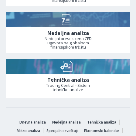
finansijskom tržištu
Nedeljna analiza
Nedeljni presek cena CFD
ugovora na globalnom
finansijskom tržištu
Tehnička analiza
Trading Central - Sistem
tehničke analize
Dnevna analiza
Nedeljna analiza
Tehnička analiza
Mikro analiza
Specijalni izveštaji
Ekonomski kalendar