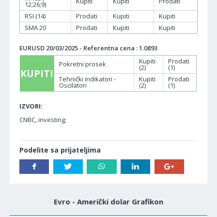
Kupiti
Kupiti
Prodati
12;26;9)
RSI (14)
Prodati
Kupiti
Kupiti
SMA 20
Prodati
Kupiti
Kupiti
EURUSD 20/03/2025 - Referentna cena : 1.0893
Kupiti
Prodati
Pokretni prosek
(2)
(1)
KUPITI
Tehnički indikatori -
Kupiti
Prodati
Oscilatori
(2)
(1)
IZVORI:
CNBC, investing;
Podelite sa prijateljima
Evro - Američki dolar Grafikon