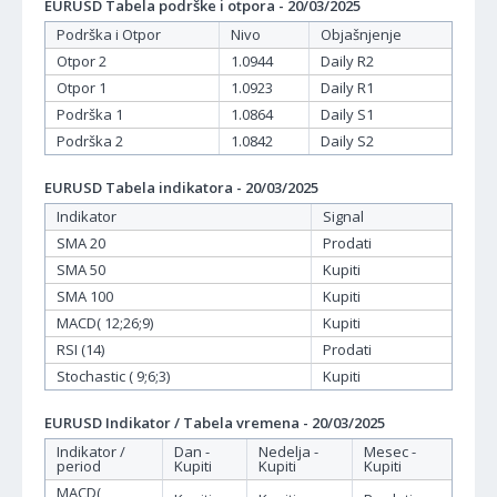
EURUSD Tabela podrške i otpora - 20/03/2025
Podrška i Otpor
Nivo
Objašnjenje
Otpor 2
1.0944
Daily R2
Otpor 1
1.0923
Daily R1
Podrška 1
1.0864
Daily S1
Podrška 2
1.0842
Daily S2
EURUSD Tabela indikatora - 20/03/2025
Indikator
Signal
SMA 20
Prodati
SMA 50
Kupiti
SMA 100
Kupiti
MACD( 12;26;9)
Kupiti
RSI (14)
Prodati
Stochastic ( 9;6;3)
Kupiti
EURUSD Indikator / Tabela vremena - 20/03/2025
Indikator /
Dan -
Nedelja -
Mesec -
period
Kupiti
Kupiti
Kupiti
MACD(