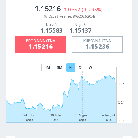
1.15216
0.352
(-0.295%)
Osveži vreme:
8/6/2026 20:48
Najviši
Najniži
1.15583
1.15137
PRODAJNA CENA
KUPOVNA CENA
1.15216
1.15236
1M
5M
H
D
W
1.15
1.14
24 July
29 July
3 August
6 August
0:00
0:00
0:00
0:00
1.13