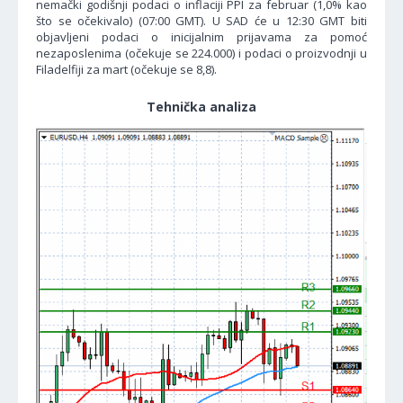
nemački godišnji podaci o inflaciji PPI za februar (1,0% kao
što se očekivalo) (07:00 GMT). U SAD će u 12:30 GMT biti
objavljeni podaci o inicijalnim prijavama za pomoć
nezaposlenima (očekuje se 224.000) i podaci o proizvodnji u
Filadelfiji za mart (očekuje se 8,8).
Tehnička analiza