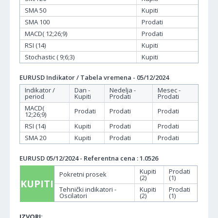
SMA 50
Kupiti
SMA 100
Prodati
MACD( 12;26;9)
Prodati
RSI (14)
Kupiti
Stochastic ( 9;6;3)
Kupiti
EURUSD Indikator / Tabela vremena - 05/12/2024
Indikator /
Dan -
Nedelja -
Mesec -
period
Kupiti
Prodati
Prodati
MACD(
Prodati
Prodati
Prodati
12;26;9)
RSI (14)
Kupiti
Prodati
Prodati
SMA 20
Kupiti
Prodati
Prodati
EURUSD 05/12/2024 - Referentna cena : 1.0526
Kupiti
Prodati
Pokretni prosek
(2)
(1)
KUPITI
Tehnički indikatori -
Kupiti
Prodati
Oscilatori
(2)
(1)
IZVORI: