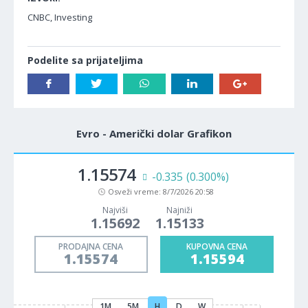
CNBC, Investing
Podelite sa prijateljima
Evro - Američki dolar Grafikon
1.15574
-0.335
(0.300%)
Osveži vreme:
8/7/2026 20:58
Najviši
Najniži
1.15692
1.15133
PRODAJNA CENA
KUPOVNA CENA
1.15574
1.15594
1M
5M
H
D
W