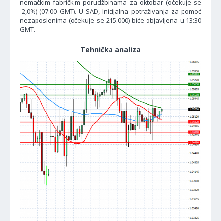
nemačkim fabričkim porudžbinama za oktobar (očekuje se
-2,0%) (07:00 GMT). U SAD, Inicijalna potraživanja za pomoć
nezaposlenima (očekuje se 215.000) biće objavljena u 13:30
GMT.
Tehnička analiza