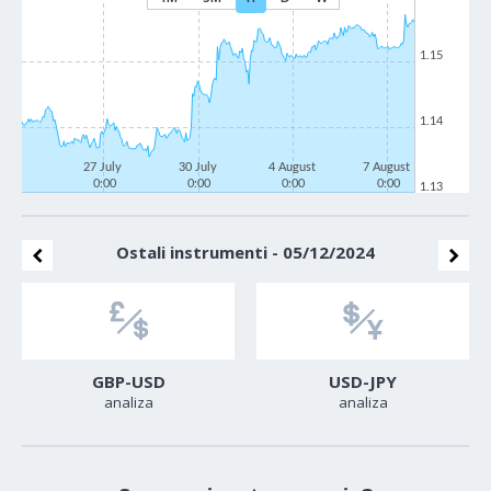
1.15
1.14
27 July
30 July
4 August
7 August
0:00
0:00
0:00
0:00
1.13
Ostali instrumenti - 05/12/2024
GBP-USD
USD-JPY
analiza
analiza