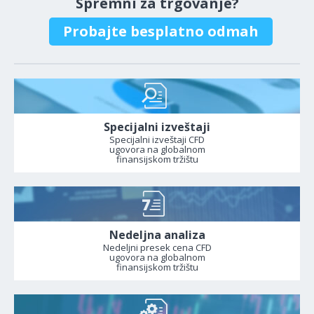
Spremni za trgovanje?
Probajte besplatno odmah
Specijalni izveštaji
Specijalni izveštaji CFD
ugovora na globalnom
finansijskom tržištu
Nedeljna analiza
Nedeljni presek cena CFD
ugovora na globalnom
finansijskom tržištu