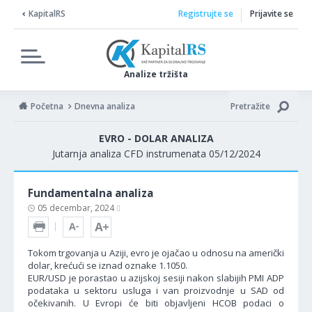
KapitalRS
Registrujte se
Prijavite se
Analize tržišta
Početna
Dnevna analiza
Pretražite
EVRO - DOLAR ANALIZA
Jutarnja analiza CFD instrumenata 05/12/2024
Fundamentalna analiza
05 decembar, 2024
Tokom trgovanja u Aziji, evro je ojačao u odnosu na američki
dolar, krećući se iznad oznake 1.1050.
EUR/USD je porastao u azijskoj sesiji nakon slabijih PMI ADP
podataka u sektoru usluga i van proizvodnje u SAD od
očekivanih. U Evropi će biti objavljeni HCOB podaci o