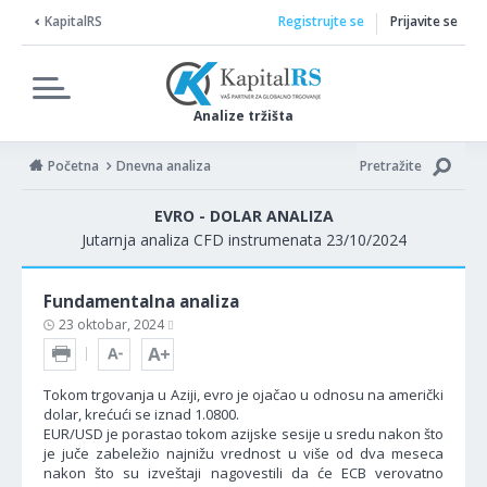
KapitalRS
Registrujte se
Prijavite se
Analize tržišta
Početna
Dnevna analiza
Pretražite
EVRO - DOLAR ANALIZA
Jutarnja analiza CFD instrumenata 23/10/2024
Fundamentalna analiza
23 oktobar, 2024
Tokom trgovanja u Aziji, evro je ojačao u odnosu na američki
dolar, krećući se iznad 1.0800.
EUR/USD je porastao tokom azijske sesije u sredu nakon što
je juče zabeležio najnižu vrednost u više od dva meseca
nakon što su izveštaji nagovestili da će ECB verovatno