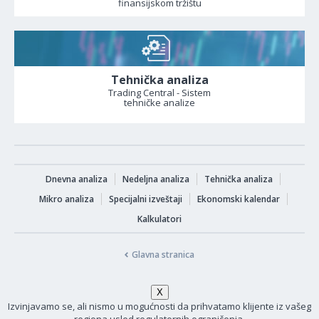
finansijskom tržištu
Tehnička analiza
Trading Central - Sistem
tehničke analize
Dnevna analiza
Nedeljna analiza
Tehnička analiza
Mikro analiza
Specijalni izveštaji
Ekonomski kalendar
Kalkulatori
Glavna stranica
Izvinjavamo se, ali nismo u mogućnosti da prihvatamo klijente iz vašeg
regiona usled regulatornih ograničenja.