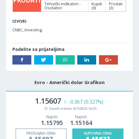
PRODATI
Tehnički indikatori -
Kupiti
Prodati
Oscilatori
(0)
(3)
IZVORI:
CNBC, Investing;
Podelite sa prijateljima
Evro - Američki dolar Grafikon
1.15607
-0.367
(0.327%)
Osveži vreme:
8/7/2026 16:35
Najviši
Najniži
1.15795
1.15164
PRODAJNA CENA
KUPOVNA CENA
1.15607
1.15627