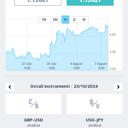
1M
5M
H
D
W
1.15
1.14
27 July
30 July
4 August
7 August
0:00
0:00
0:00
0:00
1.13
Ostali instrumenti - 23/10/2024
GBP-USD
USD-JPY
analiza
analiza