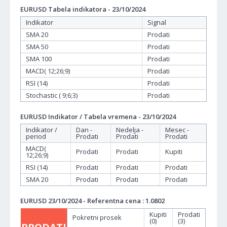
EURUSD Tabela indikatora - 23/10/2024
Indikator
Signal
SMA 20
Prodati
SMA 50
Prodati
SMA 100
Prodati
MACD( 12;26;9)
Prodati
RSI (14)
Prodati
Stochastic ( 9;6;3)
Prodati
EURUSD Indikator / Tabela vremena - 23/10/2024
Indikator /
Dan -
Nedelja -
Mesec -
period
Prodati
Prodati
Prodati
MACD(
Prodati
Prodati
Kupiti
12;26;9)
RSI (14)
Prodati
Prodati
Prodati
SMA 20
Prodati
Prodati
Prodati
EURUSD 23/10/2024 - Referentna cena : 1.0802
Kupiti
Prodati
Pokretni prosek
(0)
(3)