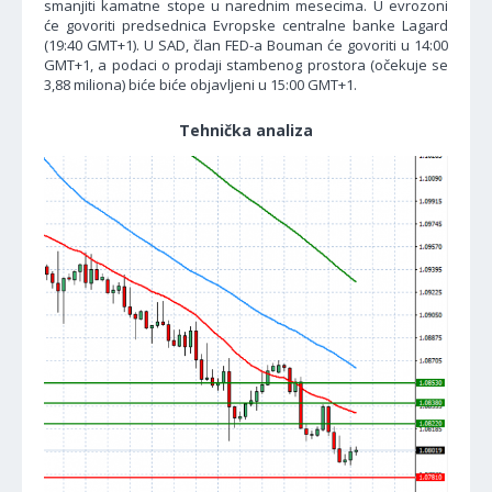
smanjiti kamatne stope u narednim mesecima. U evrozoni
će govoriti predsednica Evropske centralne banke Lagard
(19:40 GMT+1). U SAD, član FED-a Bouman će govoriti u 14:00
GMT+1, a podaci o prodaji stambenog prostora (očekuje se
3,88 miliona) biće biće objavljeni u 15:00 GMT+1.
Tehnička analiza