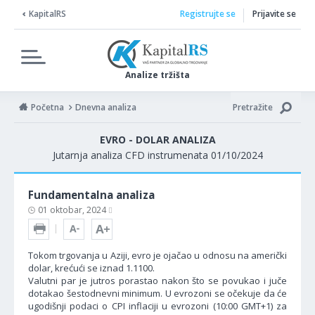
KapitalRS
Registrujte se
Prijavite se
Analize tržišta
Početna
Dnevna analiza
Pretražite
EVRO - DOLAR ANALIZA
Jutarnja analiza CFD instrumenata 01/10/2024
Fundamentalna analiza
01 oktobar, 2024
Tokom trgovanja u Aziji, evro je ojačao u odnosu na američki
dolar, krećući se iznad 1.1100.
Valutni par je jutros porastao nakon što se povukao i juče
dotakao šestodnevni minimum. U evrozoni se očekuje da će
ugodišnji podaci o CPI inflaciji u evrozoni (10:00 GMT+1) za