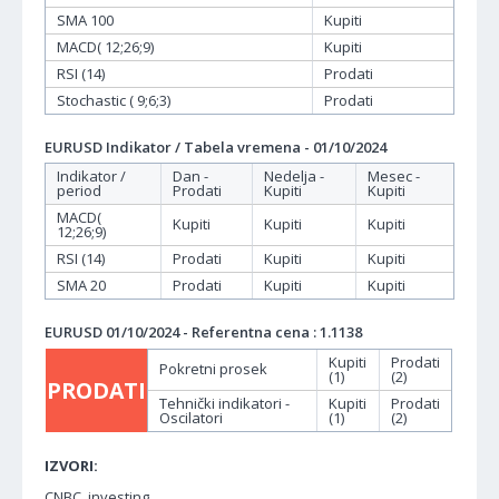
SMA 100
Kupiti
MACD( 12;26;9)
Kupiti
RSI (14)
Prodati
Stochastic ( 9;6;3)
Prodati
EURUSD Indikator / Tabela vremena - 01/10/2024
Indikator /
Dan -
Nedelja -
Mesec -
period
Prodati
Kupiti
Kupiti
MACD(
Kupiti
Kupiti
Kupiti
12;26;9)
RSI (14)
Prodati
Kupiti
Kupiti
SMA 20
Prodati
Kupiti
Kupiti
EURUSD 01/10/2024 - Referentna cena : 1.1138
Kupiti
Prodati
Pokretni prosek
(1)
(2)
PRODATI
Tehnički indikatori -
Kupiti
Prodati
Oscilatori
(1)
(2)
IZVORI:
CNBC, investing