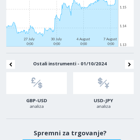
1.15
1.14
27 July
30 July
4 August
7 August
0:00
0:00
0:00
0:00
1.13
Ostali instrumenti - 01/10/2024
GBP-USD
USD-JPY
analiza
analiza
Spremni za trgovanje?