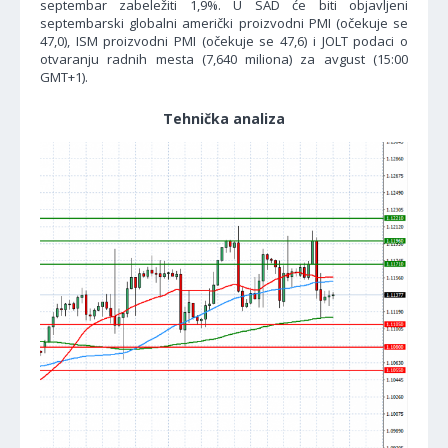
septembar zabeležiti 1,9%. U SAD će biti objavljeni
septembarski globalni američki proizvodni PMI (očekuje se
47,0), ISM proizvodni PMI (očekuje se 47,6) i JOLT podaci o
otvaranju radnih mesta (7,640 miliona) za avgust (15:00
GMT+1).
Tehnička analiza