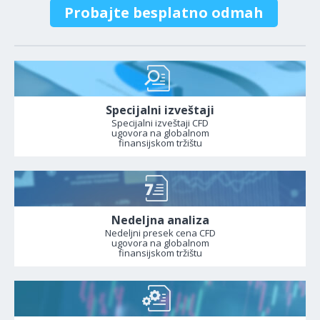
Probajte besplatno odmah
Specijalni izveštaji
Specijalni izveštaji CFD
ugovora na globalnom
finansijskom tržištu
Nedeljna analiza
Nedeljni presek cena CFD
ugovora na globalnom
finansijskom tržištu