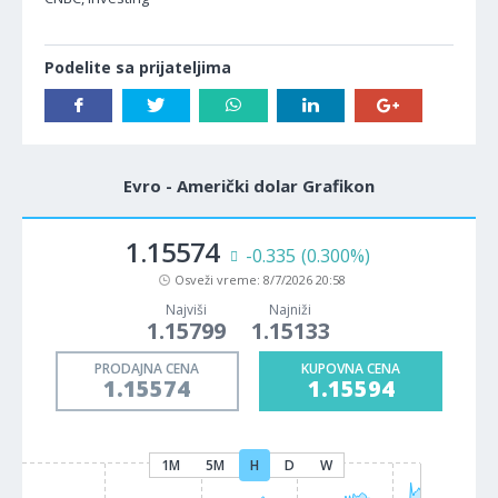
Podelite sa prijateljima
Evro - Američki dolar Grafikon
1.15574
-0.335
(0.300%)
Osveži vreme:
8/7/2026 20:58
Najviši
Najniži
1.15799
1.15133
PRODAJNA CENA
KUPOVNA CENA
1.15574
1.15594
1M
5M
H
D
W