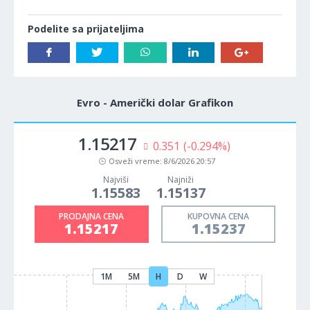
Podelite sa prijateljima
Evro - Američki dolar Grafikon
1.15217
0.351
(-0.294%)
Osveži vreme:
8/6/2026 20:57
Najviši
Najniži
1.15583
1.15137
PRODAJNA CENA
KUPOVNA CENA
1.15217
1.15237
1M
5M
H
D
W