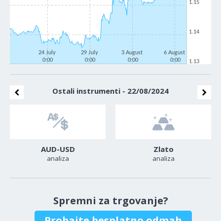
1.15
1.14
24 July
29 July
3 August
6 August
0:00
0:00
0:00
0:00
1.13
Ostali instrumenti - 22/08/2024
AUD-USD
Zlato
analiza
analiza
Spremni za trgovanje?
Probajte besplatno odmah