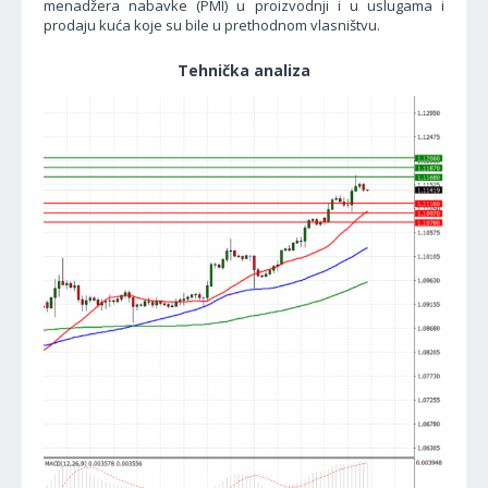
menadžera nabavke (PMI) u proizvodnji i u uslugama i
prodaju kuća koje su bile u prethodnom vlasništvu.
Tehnička analiza