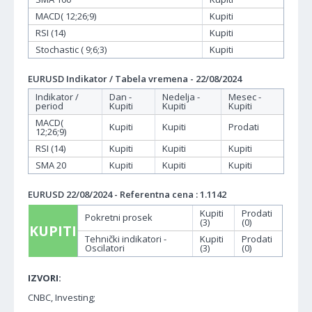
MACD( 12;26;9)
Kupiti
RSI (14)
Kupiti
Stochastic ( 9;6;3)
Kupiti
EURUSD Indikator / Tabela vremena - 22/08/2024
Indikator /
Dan -
Nedelja -
Mesec -
period
Kupiti
Kupiti
Kupiti
MACD(
Kupiti
Kupiti
Prodati
12;26;9)
RSI (14)
Kupiti
Kupiti
Kupiti
SMA 20
Kupiti
Kupiti
Kupiti
EURUSD 22/08/2024 - Referentna cena : 1.1142
Kupiti
Prodati
Pokretni prosek
(3)
(0)
KUPITI
Tehnički indikatori -
Kupiti
Prodati
Oscilatori
(3)
(0)
IZVORI:
CNBC, Investing;