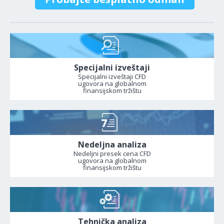
Specijalni izveštaji
Specijalni izveštaji CFD
ugovora na globalnom
finansijskom tržištu
Nedeljna analiza
Nedeljni presek cena CFD
ugovora na globalnom
finansijskom tržištu
Tehnička analiza