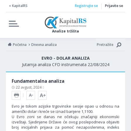
KapitalRS
Registrujte se
Prijavite se
Analize tržišta
Početna
Dnevna analiza
Pretražite
EVRO - DOLAR ANALIZA
Jutarnja analiza CFD instrumenata 22/08/2024
Fundamentalna analiza
22 avgust, 2024
Evro je tokom azijske trgovinske sesije opao u odnosu na
američki dolar i kreće se iznad barijere 1,1100.
U Evro zoni se danas ne očekuju značajniji ekonomski
izveštaji. Sjedinjene Države će ovog poslepodneva objaviti
broj inicijalnih prijava za pomoć nezaposlenima, indeks