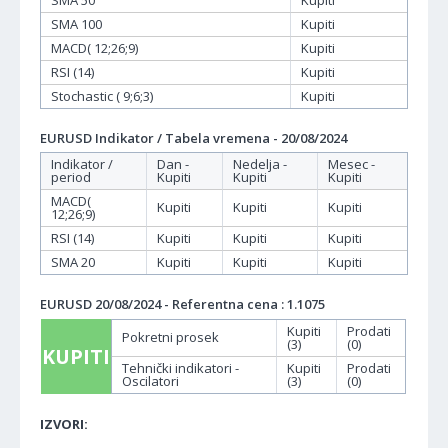
SMA 50
Kupiti
SMA 100
Kupiti
MACD( 12;26;9)
Kupiti
RSI (14)
Kupiti
Stochastic ( 9;6;3)
Kupiti
EURUSD Indikator / Tabela vremena - 20/08/2024
Indikator /
Dan -
Nedelja -
Mesec -
period
Kupiti
Kupiti
Kupiti
MACD(
Kupiti
Kupiti
Kupiti
12;26;9)
RSI (14)
Kupiti
Kupiti
Kupiti
SMA 20
Kupiti
Kupiti
Kupiti
EURUSD 20/08/2024 - Referentna cena : 1.1075
Kupiti
Prodati
Pokretni prosek
(3)
(0)
KUPITI
Tehnički indikatori -
Kupiti
Prodati
Oscilatori
(3)
(0)
IZVORI: