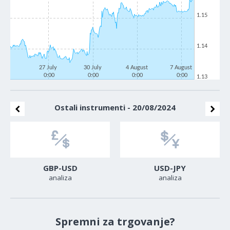
1.15
1.14
27 July
30 July
4 August
7 August
0:00
0:00
0:00
0:00
1.13
Ostali instrumenti - 20/08/2024
GBP-USD
USD-JPY
analiza
analiza
Spremni za trgovanje?