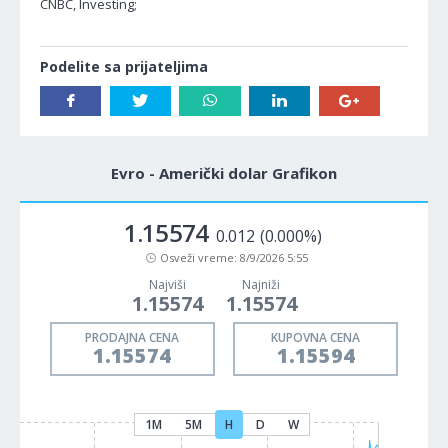
CNBC, Investing;
Podelite sa prijateljima
Evro - Američki dolar Grafikon
1.15574
0.012
(0.000%)
Osveži vreme:
8/9/2026 5:55
Najviši
Najniži
1.15574
1.15574
PRODAJNA CENA
KUPOVNA CENA
1.15574
1.15594
1M
5M
H
D
W