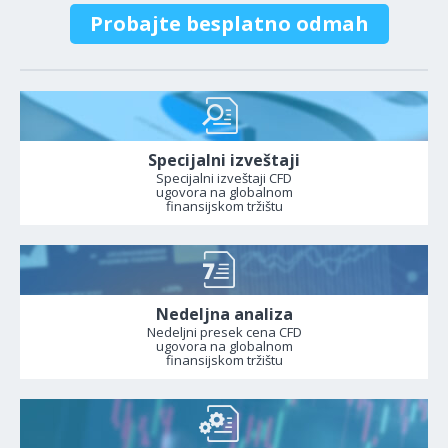
Probajte besplatno odmah
Specijalni izveštaji
Specijalni izveštaji CFD
ugovora na globalnom
finansijskom tržištu
Nedeljna analiza
Nedeljni presek cena CFD
ugovora na globalnom
finansijskom tržištu