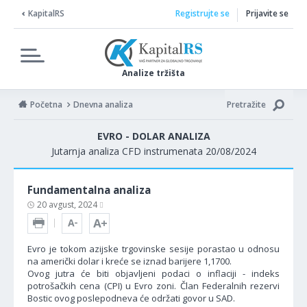
KapitalRS
Registrujte se
Prijavite se
Analize tržišta
Početna
Dnevna analiza
Pretražite
EVRO - DOLAR ANALIZA
Jutarnja analiza CFD instrumenata 20/08/2024
Fundamentalna analiza
20 avgust, 2024
Evro je tokom azijske trgovinske sesije porastao u odnosu
na američki dolar i kreće se iznad barijere 1,1700.
Ovog jutra će biti objavljeni podaci o inflaciji - indeks
potrošačkih cena (CPI) u Evro zoni. Član Federalnih rezervi
Bostic ovog poslepodneva će održati govor u SAD.