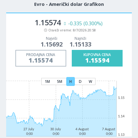
Evro - Američki dolar Grafikon
1.15574
-0.335
(0.300%)
Osveži vreme:
8/7/2026 20:58
Najviši
Najniži
1.15692
1.15133
PRODAJNA CENA
KUPOVNA CENA
1.15574
1.15594
1M
5M
H
D
W
1.15
1.14
27 July
30 July
4 August
7 August
0:00
0:00
0:00
0:00
1.13