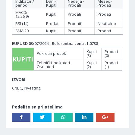
Indikator /
Dan -
Nedelja -
Mesec -
period
Kupiti
Prodati
Prodati
MACD(
Kupiti
Prodati
Prodati
12;26;9)
RSI (14)
Prodati
Prodati
Neutralno
SMA 20
Kupiti
Prodati
Prodati
EURUSD 03/07/2024 - Referentna cena : 1.0738
Kupiti
Prodati
Pokretni prosek
(3)
(0)
KUPITI
Tehnički indikatori -
Kupiti
Prodati
Oscilatori
(2)
(1)
IZVORI:
CNBC, Investing;
Podelite sa prijateljima