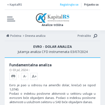
KapitalRS
Registrujte se
Prijavite se
Analize tržišta
Početna
Dnevna analiza
Pretražite
EVRO - DOLAR ANALIZA
Jutarnja analiza CFD instrumenata 03/07/2024
Fundamentalna analiza
03 jul, 2024
Evro je pao u odnosu na američki dolar, krećući se ispod
1,0740.
Podaci o indeksu poslovne aktivnosti u sektoru usluga u
evrozoni biće objavljeni danas. Podaci o indeksu poslovne
aktivnosti u uslužnom sektoru u SAD biće objavljeni danas.