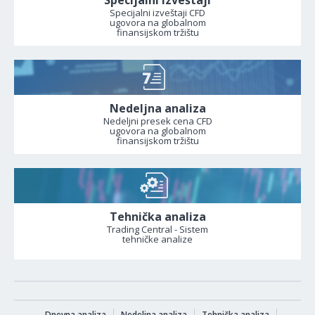
Specijalni izveštaji
Specijalni izveštaji CFD
ugovora na globalnom
finansijskom tržištu
Nedeljna analiza
Nedeljni presek cena CFD
ugovora na globalnom
finansijskom tržištu
Tehnička analiza
Trading Central - Sistem
tehničke analize
Dnevna analiza
Nedeljna analiza
Tehnička analiza