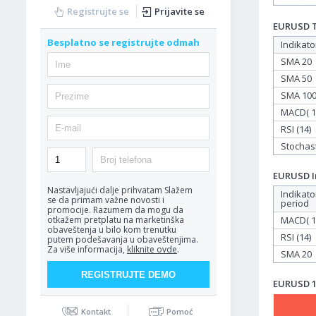
Registrujte se
Prijavite se
EURUSD Ta
Besplatno se registrujte odmah
Indikato
SMA 20
SMA 50
SMA 10
MACD( 12
RSI (14)
Stochasti
EURUSD In
Nastavljajući dalje prihvatam
Slažem
Indikato
se da primam važne novosti i
period
promocije. Razumem da mogu da
MACD( 12
otkažem pretplatu na marketinška
obaveštenja u bilo kom trenutku
RSI (14)
putem podešavanja u obaveštenjima.
Za više informacija,
kliknite ovde
.
SMA 20
EURUSD 14
Kontakt
Pomoć