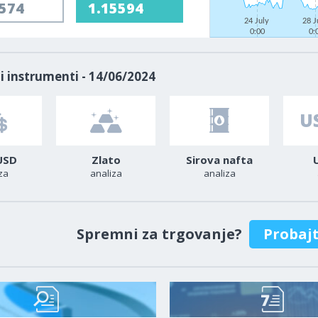
5574
1.15594
24 July
28 J
0:00
0:
i instrumenti - 14/06/2024
USD
Zlato
Sirova nafta
za
analiza
analiza
Spremni za trgovanje?
Probaj