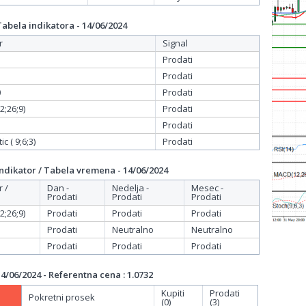
bela indikatora - 14/06/2024
r
Signal
Prodati
Prodati
0
Prodati
;26;9)
Prodati
Prodati
c ( 9;6;3)
Prodati
dikator / Tabela vremena - 14/06/2024
r /
Dan -
Nedelja -
Mesec -
Prodati
Prodati
Prodati
;26;9)
Prodati
Prodati
Prodati
Prodati
Neutralno
Neutralno
Prodati
Prodati
Prodati
/06/2024 - Referentna cena : 1.0732
Kupiti
Prodati
Pokretni prosek
(0)
(3)