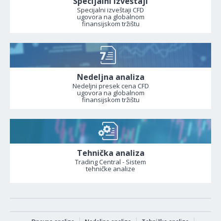
Specijalni izveštaji
Specijalni izveštaji CFD
ugovora na globalnom
finansijskom tržištu
Nedeljna analiza
Nedeljni presek cena CFD
ugovora na globalnom
finansijskom tržištu
Tehnička analiza
Trading Central - Sistem
tehničke analize