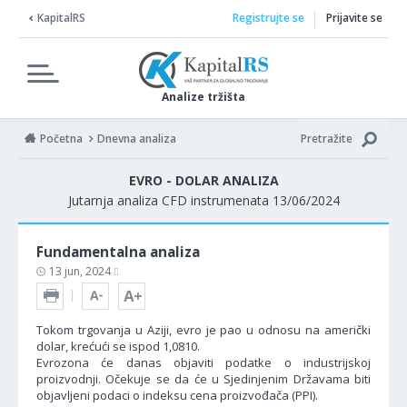
KapitalRS
Registrujte se
Prijavite se
Analize tržišta
Početna
Dnevna analiza
Pretražite
EVRO - DOLAR ANALIZA
Jutarnja analiza CFD instrumenata 13/06/2024
Fundamentalna analiza
13 jun, 2024
Tokom trgovanja u Aziji, evro je pao u odnosu na američki
dolar, krećući se ispod 1,0810.
Evrozona će danas objaviti podatke o industrijskoj
proizvodnji. Očekuje se da će u Sjedinjenim Državama biti
objavljeni podaci o indeksu cena proizvođača (PPI).