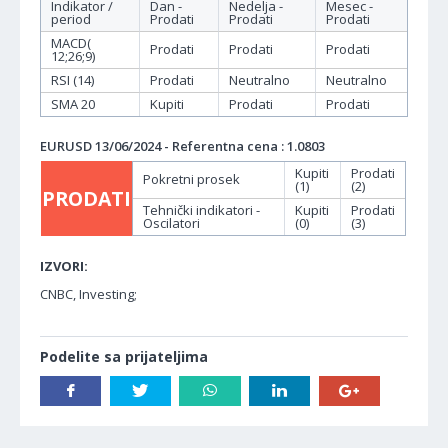
Indikator /
Dan -
Nedelja -
Mesec -
period
Prodati
Prodati
Prodati
MACD(
Prodati
Prodati
Prodati
12;26;9)
RSI (14)
Prodati
Neutralno
Neutralno
SMA 20
Kupiti
Prodati
Prodati
EURUSD 13/06/2024 - Referentna cena : 1.0803
Kupiti
Prodati
Pokretni prosek
(1)
(2)
PRODATI
Tehnički indikatori -
Kupiti
Prodati
Oscilatori
(0)
(3)
IZVORI:
CNBC, Investing;
Podelite sa prijateljima