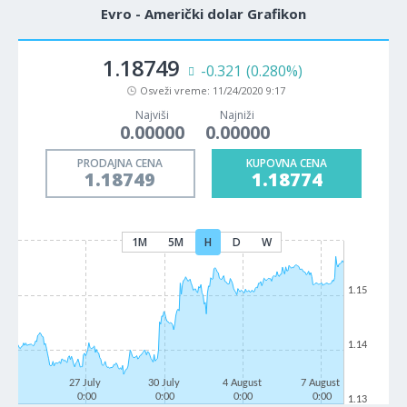
Evro - Američki dolar Grafikon
1.18749
-0.321
(0.280%)
Osveži vreme:
11/24/2020 9:17
Najviši
Najniži
0.00000
0.00000
PRODAJNA CENA
KUPOVNA CENA
1.18749
1.18774
1M
5M
H
D
W
1.15
1.14
27 July
30 July
4 August
7 August
0:00
0:00
0:00
0:00
1.13