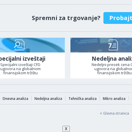
Spremni za trgovanje?
Probaj
pecijalni izveštaji
Nedeljna anali
Specijalni izveštaji CFD
Nedeljni presek cena 
ugovora na globalnom
ugovora na globaln
finansijskom tržištu
finansijskom tržištu
Dnevna analiza
Nedeljna analiza
Tehnička analiza
Mikro analiza
Glavna stranica