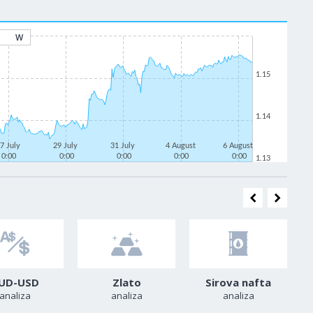
W
1.15
1.14
7 July
29 July
31 July
4 August
6 August
0:00
0:00
0:00
0:00
0:00
1.13
UD-USD
Zlato
Sirova nafta
analiza
analiza
analiza