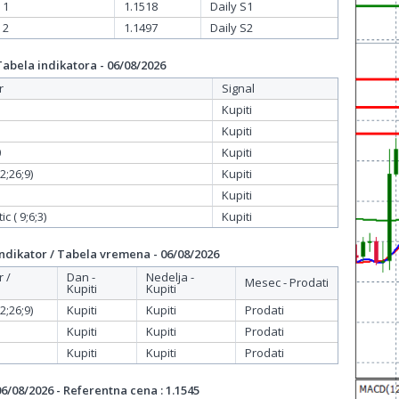
 1
1.1518
Daily S1
 2
1.1497
Daily S2
bela indikatora - 06/08/2026
r
Signal
Kupiti
Kupiti
0
Kupiti
;26;9)
Kupiti
Kupiti
c ( 9;6;3)
Kupiti
dikator / Tabela vremena - 06/08/2026
r /
Dan -
Nedelja -
Mesec - Prodati
Kupiti
Kupiti
;26;9)
Kupiti
Kupiti
Prodati
Kupiti
Kupiti
Prodati
Kupiti
Kupiti
Prodati
/08/2026 - Referentna cena : 1.1545