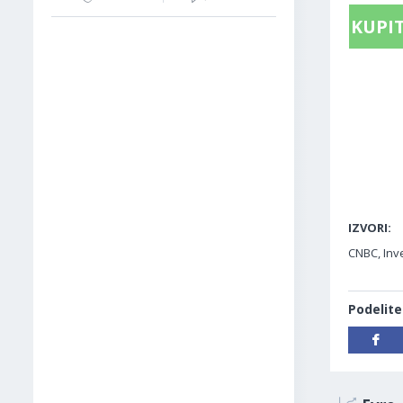
KUPIT
IZVORI:
CNBC, Inv
Podelite