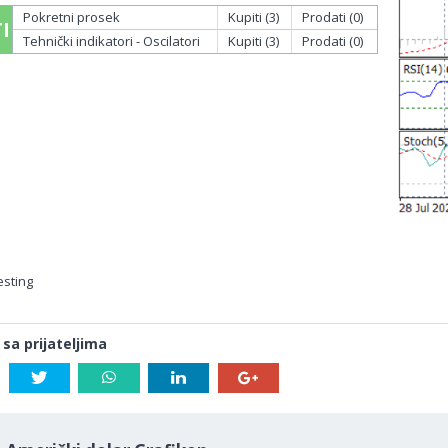
Pokretni prosek
Kupiti (3)
Prodati (0)
I
Tehnički indikatori - Oscilatori
Kupiti (3)
Prodati (0)
esting
 sa prijateljima