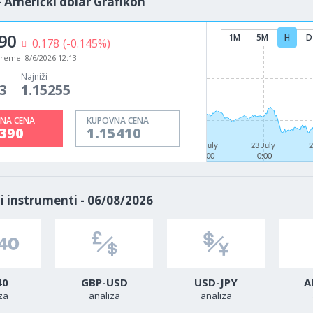
- Američki dolar Grafikon
90
1M
5M
H
D
0.178
(-0.145%)
vreme:
8/6/2026 12:13
Najniži
3
1.15255
NA CENA
KUPOVNA CENA
5390
1.15410
21 July
23 July
2
0:00
0:00
i instrumenti - 06/08/2026
40
GBP-USD
USD-JPY
A
za
analiza
analiza