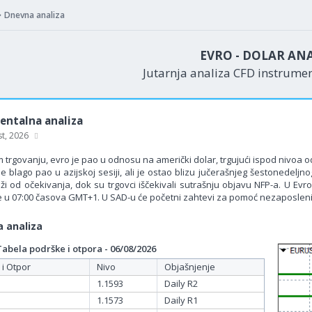
Dnevna analiza
EVRO - DOLAR AN
Jutarnja analiza CFD instrume
ntalna analiza
st, 2026
 trgovanju, evro je pao u odnosu na američki dolar, trgujući ispod nivoa o
e blago pao u azijskoj sesiji, ali je ostao blizu jučerašnjeg šestonede
niži od očekivanja, dok su trgovci iščekivali sutrašnju objavu NFP-a. U E
e u 07:00 časova GMT+1. U SAD-u će početni zahtevi za pomoć nezaposlenim
 analiza
bela podrške i otpora - 06/08/2026
 i Otpor
Nivo
Objašnjenje
1.1593
Daily R2
1.1573
Daily R1