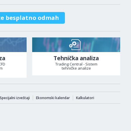
te besplatno odmah
za
Tehnička analiza
CFD
Trading Central - Sistem
om
tehničke analize
Specijalni izveštaji
Ekonomski kalendar
Kalkulatori