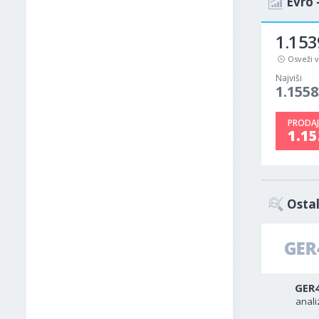
Evro 
1.153
Osveži 
Najviši
1.1558
PRODAJ
1.1
Ostal
USD-TRY
USD-CAD
GER
analiza
analiza
anali