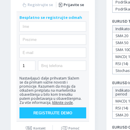
Podrška
Registrujte se
Prijavite se
Podrška
Besplatno se registrujte odmah
EURUSD Ta
Indikato
SMA 20
SMA 50
SMA 10
MACD( 12
RSI (14)
Stochasti
Nastavljajući dalje prihvatam
Slažem
se da primam važne novosti i
EURUSD In
promocije. Razumem da mogu da
Indikato
otkažem pretplatu na marketinška
period
obaveštenja u bilo kom trenutku
putem podešavanja u obaveštenjima.
MACD( 12
Za više informacija,
kliknite ovde
.
RSI (14)
SMA 20
EURUSD 06
Kontakt
Pomoć