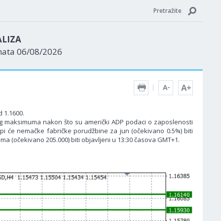
Pretražite
ALIZA
nata 06/08/2026
d 1.1600.
ljnog maksimuma nakon što su američki ADP podaci o zaposlenosti
vropi će nemačke fabričke porudžbine za jun (očekivano 0.5%) biti
a (očekivano 205.000) biti objavljeni u 13:30 časova GMT+1.