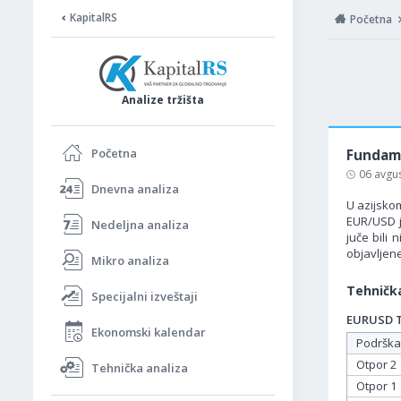
KapitalRS
Početna
Analize tržišta
Početna
Fundame
06 avgu
Dnevna analiza
U azijskom
EUR/USD j
Nedeljna analiza
juče bili 
objavljen
Mikro analiza
Tehnička
Specijalni izveštaji
EURUSD Ta
Ekonomski kalendar
Podrška
Otpor 2
Tehnička analiza
Otpor 1