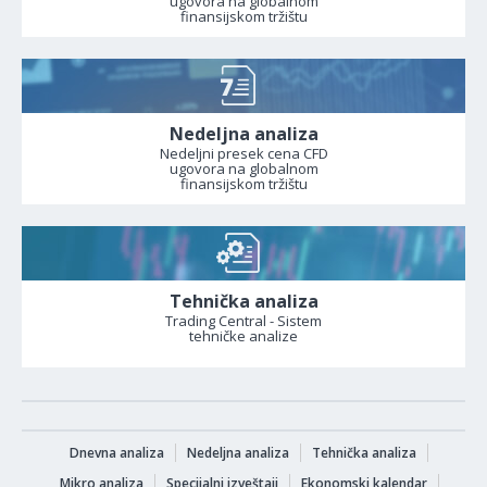
ugovora na globalnom
finansijskom tržištu
Nedeljna analiza
Nedeljni presek cena CFD
ugovora na globalnom
finansijskom tržištu
Tehnička analiza
Trading Central - Sistem
tehničke analize
Dnevna analiza
Nedeljna analiza
Tehnička analiza
Mikro analiza
Specijalni izveštaji
Ekonomski kalendar