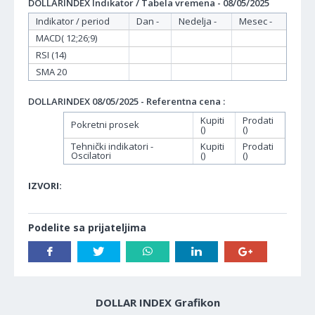
DOLLARINDEX Indikator / Tabela vremena - 08/05/2025
Indikator / period
Dan -
Nedelja -
Mesec -
MACD( 12;26;9)
RSI (14)
SMA 20
DOLLARINDEX 08/05/2025 - Referentna cena :
Kupiti
Prodati
Pokretni prosek
()
()
Tehnički indikatori -
Kupiti
Prodati
Oscilatori
()
()
IZVORI:
Podelite sa prijateljima
DOLLAR INDEX Grafikon