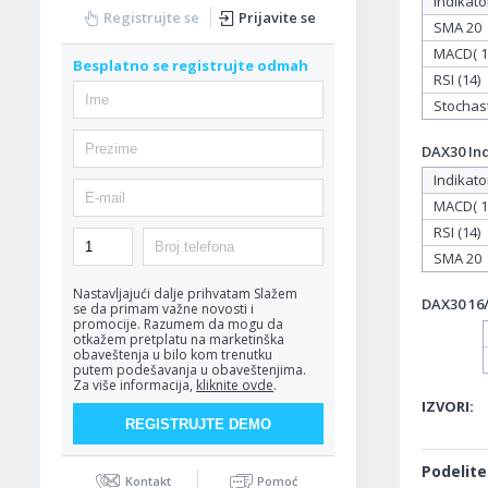
Indikato
Registrujte se
Prijavite se
SMA 20
MACD( 12
Besplatno se registrujte odmah
RSI (14)
Stochasti
DAX30 Ind
Indikato
MACD( 12
RSI (14)
SMA 20
Nastavljajući dalje prihvatam
Slažem
DAX30 16/
se da primam važne novosti i
promocije. Razumem da mogu da
otkažem pretplatu na marketinška
obaveštenja u bilo kom trenutku
putem podešavanja u obaveštenjima.
Za više informacija,
kliknite ovde
.
IZVORI:
Podelite
Kontakt
Pomoć