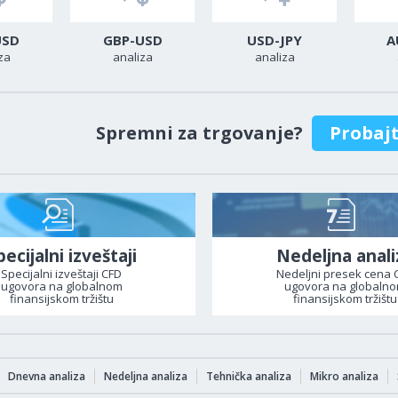
USD
GBP-USD
USD-JPY
A
za
analiza
analiza
Spremni za trgovanje?
Probaj
pecijalni izveštaji
Nedeljna anali
Specijalni izveštaji CFD
Nedeljni presek cena 
ugovora na globalnom
ugovora na globaln
finansijskom tržištu
finansijskom tržištu
Dnevna analiza
Nedeljna analiza
Tehnička analiza
Mikro analiza