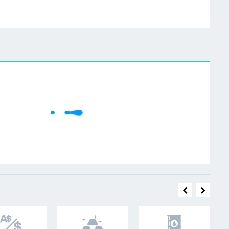
W
Cene se učitavaju..