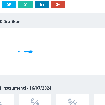
0 Grafikon
1M
5M
H
D
i instrumenti - 16/07/2024