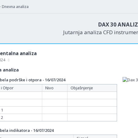
Dnevna analiza
DAX 30 ANALI
Jutarnja analiza CFD instrume
ntalna analiza
2024
 analiza
ela podrške i otpora - 16/07/2024
 i Otpor
Nivo
Objašnjenje
 1
 2
ela indikatora - 16/07/2024