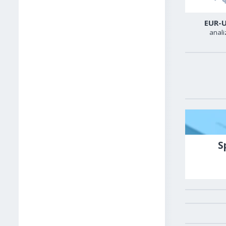
USD-CAD
GER40
EUR-
analiza
analiza
anali
S