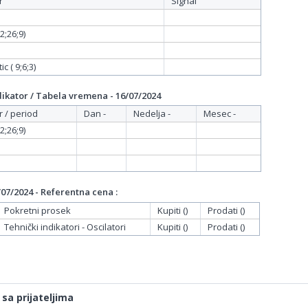
r
Signal
;26;9)
c ( 9;6;3)
ikator / Tabela vremena - 16/07/2024
r / period
Dan -
Nedelja -
Mesec -
;26;9)
07/2024 - Referentna cena :
Pokretni prosek
Kupiti ()
Prodati ()
Tehnički indikatori - Oscilatori
Kupiti ()
Prodati ()
 sa prijateljima