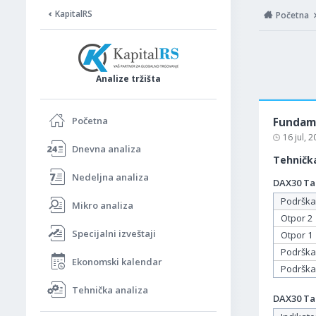
KapitalRS
Početna
Analize tržišta
Početna
Fundame
16 jul, 
Dnevna analiza
Tehnička
Nedeljna analiza
DAX30 Tab
Podrška
Mikro analiza
Otpor 2
Specijalni izveštaji
Otpor 1
Podrška
Ekonomski kalendar
Podrška
Tehnička analiza
DAX30 Tab