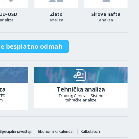
UD-USD
Zlato
Sirova nafta
analiza
analiza
analiza
te besplatno odmah
za
Tehnička analiza
CFD
Trading Central - Sistem
om
tehničke analize
Specijalni izveštaji
Ekonomski kalendar
Kalkulatori