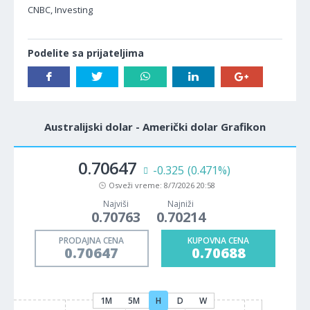
CNBC, Investing
Podelite sa prijateljima
Australijski dolar - Američki dolar Grafikon
0.70647
-0.325
(0.471%)
Osveži vreme:
8/7/2026 20:58
Najviši
Najniži
0.70763
0.70214
PRODAJNA CENA
KUPOVNA CENA
0.70647
0.70688
1M
5M
H
D
W