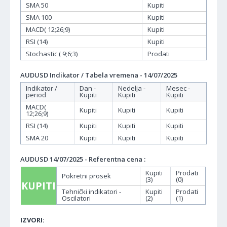
SMA 50
Kupiti
SMA 100
Kupiti
MACD( 12;26;9)
Kupiti
RSI (14)
Kupiti
Stochastic ( 9;6;3)
Prodati
AUDUSD Indikator / Tabela vremena - 14/07/2025
Indikator /
Dan -
Nedelja -
Mesec -
period
Kupiti
Kupiti
Kupiti
MACD(
Kupiti
Kupiti
Kupiti
12;26;9)
RSI (14)
Kupiti
Kupiti
Kupiti
SMA 20
Kupiti
Kupiti
Kupiti
AUDUSD 14/07/2025 - Referentna cena :
Kupiti
Prodati
Pokretni prosek
(3)
(0)
KUPITI
Tehnički indikatori -
Kupiti
Prodati
Oscilatori
(2)
(1)
IZVORI: