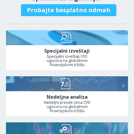
Probajte besplatno odmah
Specijalni izveštaji
Specijalni izveštaji CFD
ugovora na globalnom
finansijskom tržištu
Nedeljna analiza
Nedeljni presek cena CFD
ugovora na globalnom
finansijskom tržištu