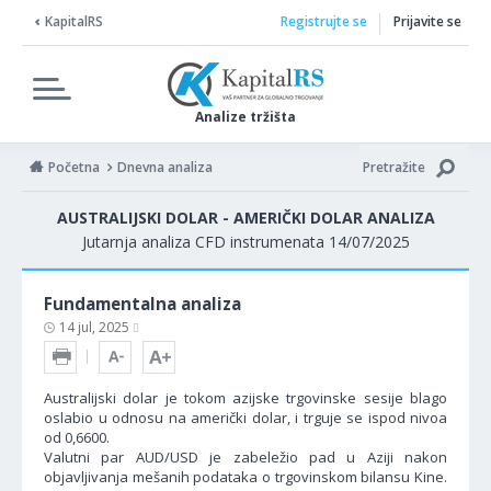
KapitalRS
Registrujte se
Prijavite se
Analize tržišta
Početna
Dnevna analiza
Pretražite
AUSTRALIJSKI DOLAR - AMERIČKI DOLAR ANALIZA
Jutarnja analiza CFD instrumenata 14/07/2025
Fundamentalna analiza
14 jul, 2025
Australijski dolar je tokom azijske trgovinske sesije blago
oslabio u odnosu na američki dolar, i trguje se ispod nivoa
od 0,6600.
Valutni par AUD/USD je zabeležio pad u Aziji nakon
objavljivanja mešanih podataka o trgovinskom bilansu Kine.