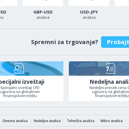
USD
GBP-USD
USD-JPY
za
analiza
analiza
Spremni za trgovanje?
Probaj
pecijalni izveštaji
Nedeljna anali
Specijalni izveštaji CFD
Nedeljni presek cena 
ugovora na globalnom
ugovora na globaln
finansijskom tržištu
finansijskom tržištu
Dnevna analiza
Nedeljna analiza
Tehnička analiza
Mikro analiza