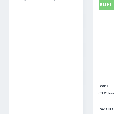
KUPIT
IZVORI:
CNBC, Inv
Podelite