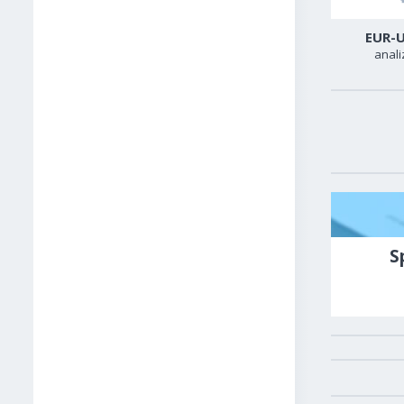
USD-CAD
GER40
EUR-
analiza
analiza
anali
S