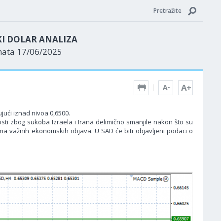
Pretražite
KI DOLAR ANALIZA
nata 17/06/2025
jući iznad nivoa 0,6500.
sti zbog sukoba Izraela i Irana delimično smanjile nakon što su
 nema važnih ekonomskih objava. U SAD će biti objavljeni podaci o