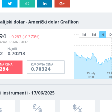
alijski dolar - Američki dolar Grafikon
94
1M
5M
H
D
0.267
(-0.370%)
vreme:
8/6/2026 20:37
Najniži
2
0.70213
NA CENA
KUPOVNA CENA
0294
0.70324
23 July
27 
0:00
0:
i instrumenti - 17/06/2025