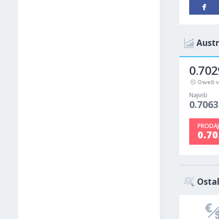
Austr
0.702
Osveži 
Najviši
0.7063
PRODAJ
0.7
Ostal