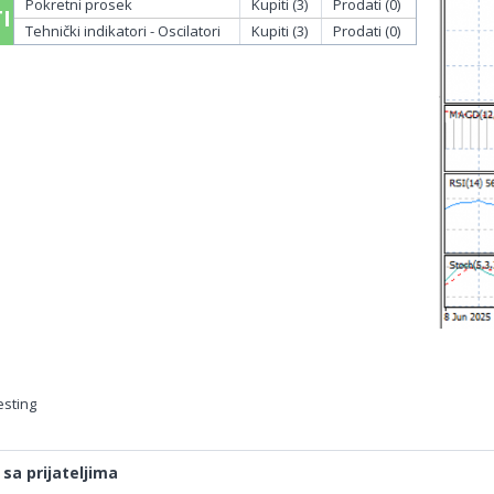
Pokretni prosek
Kupiti (3)
Prodati (0)
I
Tehnički indikatori - Oscilatori
Kupiti (3)
Prodati (0)
esting
 sa prijateljima