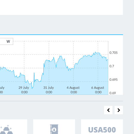
W
0.705
0.7
0.695
July
29 July
31 July
4 August
6 August
00
0:00
0:00
0:00
0:00
0.69