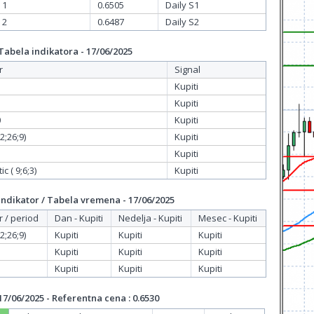
 1
0.6505
Daily S1
 2
0.6487
Daily S2
bela indikatora - 17/06/2025
r
Signal
Kupiti
Kupiti
0
Kupiti
;26;9)
Kupiti
Kupiti
c ( 9;6;3)
Kupiti
dikator / Tabela vremena - 17/06/2025
r / period
Dan - Kupiti
Nedelja - Kupiti
Mesec - Kupiti
;26;9)
Kupiti
Kupiti
Kupiti
Kupiti
Kupiti
Kupiti
Kupiti
Kupiti
Kupiti
/06/2025 - Referentna cena : 0.6530