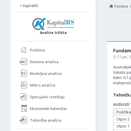
KapitalRS
Početna
Analize tržišta
Početna
Fundame
17 jun,
Dnevna analiza
Australijs
Valutni p
Nedeljna analiza
lideri G7 
maloprodaj
Mikro analiza
Tehnička
Specijalni izveštaji
AUDUSD Ta
Ekonomski kalendar
Podrška
Otpor 2
Tehnička analiza
Otpor 1