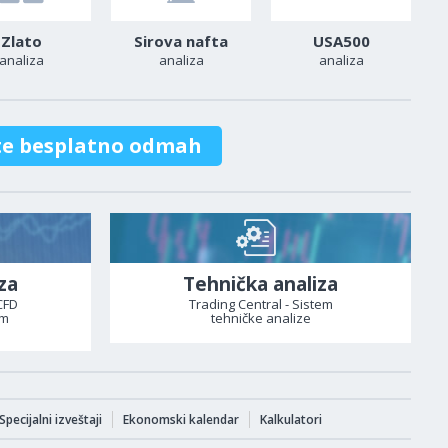
Zlato
Sirova nafta
USA500
analiza
analiza
analiza
te besplatno odmah
za
Tehnička analiza
CFD
Trading Central - Sistem
om
tehničke analize
Specijalni izveštaji
Ekonomski kalendar
Kalkulatori