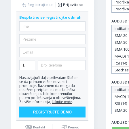
Podrška
Registrujte se
Prijavite se
Podrška
Besplatno se registrujte odmah
AUDUSD Ta
Indikato
SMA 20
SMA 50
SMA 10
MACD( 12
RSI (14)
Stochasti
Nastavljajući dalje prihvatam
Slažem
se da primam važne novosti i
AUDUSD In
promocije. Razumem da mogu da
Indikato
otkažem pretplatu na marketinška
obaveštenja u bilo kom trenutku
MACD( 12
putem podešavanja u obaveštenjima.
Za više informacija,
kliknite ovde
.
RSI (14)
SMA 20
AUDUSD 17
Kontakt
Pomoć