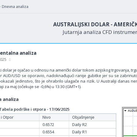
Dnevna analiza
AUSTRALIJSKI DOLAR - AMERIČ
Jutarnja analiza CFD instrume
ntalna analiza
 2025
ki dolar je ojačao u odnosu na američki dolar tokom azijskog trgovanja, trgu
ar AUD/USD se oporavio, nadoknađujući ranije gubitke jer su se zabrinuto
pokazali jedinstvo, što je ohrabrilo ulagače na rizik. U Australiji danas
i za maj (očekuje se -0,6%) u 13:30 (GMT+1).
 analiza
bela podrške i otpora - 17/06/2025
 i Otpor
Nivo
Objašnjenje
0.6572
Daily R2
0.6554
Daily R1