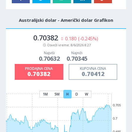
Australijski dolar - Američki dolar Grafikon
0.70382
0.180
(-0.245%)
Osveži vreme:
8/6/2026 8:27
Najviši
Najniži
0.70632
0.70345
PRODAJNA CENA
KUPOVNA CENA
0.70382
0.70412
1M
5M
H
D
W
0.705
0.7
0.695