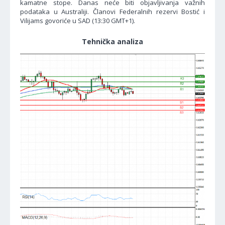
kamatne stope. Danas neće biti objavljivanja važnih
podataka u Australiji. Članovi Federalnih rezervi Bostić i
Vilijams govoriće u SAD (13:30 GMT+1).
Tehnička analiza