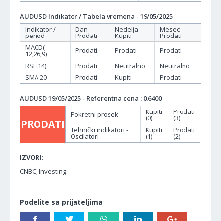
AUDUSD Indikator / Tabela vremena - 19/05/2025
Indikator /
Dan -
Nedelja -
Mesec -
period
Prodati
Kupiti
Prodati
MACD(
Prodati
Prodati
Prodati
12;26;9)
RSI (14)
Prodati
Neutralno
Neutralno
SMA 20
Prodati
Kupiti
Prodati
AUDUSD 19/05/2025 - Referentna cena : 0.6400
Kupiti
Prodati
Pokretni prosek
(0)
(3)
PRODATI
Tehnički indikatori -
Kupiti
Prodati
Oscilatori
(1)
(2)
IZVORI:
CNBC, Investing
Podelite sa prijateljima