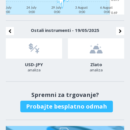
21 July
24 July
29 July
3 August
6 August
0:00
0:00
0:00
0:00
0:00
0.69
Ostali instrumenti - 19/05/2025
USD-JPY
Zlato
analiza
analiza
Spremni za trgovanje?
Probajte besplatno odmah