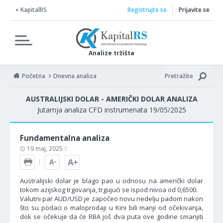
KapitalRS
Registrujte se
Prijavite se
Analize tržišta
Početna
Dnevna analiza
Pretražite
AUSTRALIJSKI DOLAR - AMERIČKI DOLAR ANALIZA
Jutarnja analiza CFD instrumenata 19/05/2025
Fundamentalna analiza
19 maj, 2025
Australijski dolar je blago pao u odnosu na američki dolar
tokom azijskog trgovanja, trgujući se ispod nivoa od 0,6500.
Valutni par AUD/USD je započeo novu nedelju padom nakon
što su podaci o maloprodaji u Kini bili manji od očekivanja,
dok se očekuje da će RBA još dva puta ove godine smanjiti