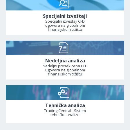
Specijalni izveštaji
Specijalni izveštaji CFD
ugovora na globalnom
finansijskom tržištu
Nedeljna analiza
Nedeljni presek cena CFD
ugovora na globalnom
finansijskom tržištu
Tehnička analiza
Trading Central - Sistem
tehničke analize