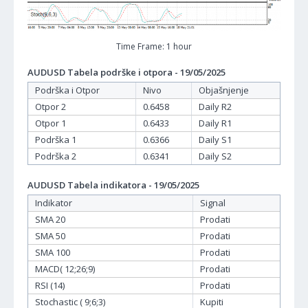
Time Frame: 1 hour
AUDUSD Tabela podrške i otpora - 19/05/2025
Podrška i Otpor
Nivo
Objašnjenje
Otpor 2
0.6458
Daily R2
Otpor 1
0.6433
Daily R1
Podrška 1
0.6366
Daily S1
Podrška 2
0.6341
Daily S2
AUDUSD Tabela indikatora - 19/05/2025
Indikator
Signal
SMA 20
Prodati
SMA 50
Prodati
SMA 100
Prodati
MACD( 12;26;9)
Prodati
RSI (14)
Prodati
Stochastic ( 9;6;3)
Kupiti