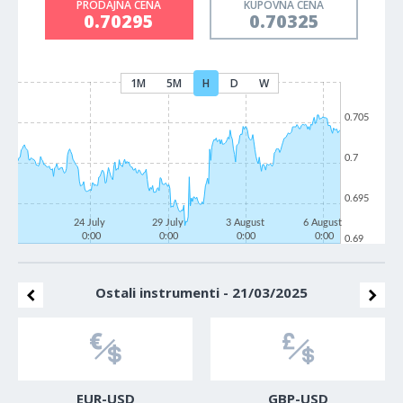
PRODAJNA CENA
KUPOVNA CENA
0.70295
0.70325
1M
5M
H
D
W
0.705
0.7
0.695
24 July
29 July
3 August
6 August
0:00
0:00
0:00
0:00
0.69
Ostali instrumenti - 21/03/2025
EUR-USD
GBP-USD