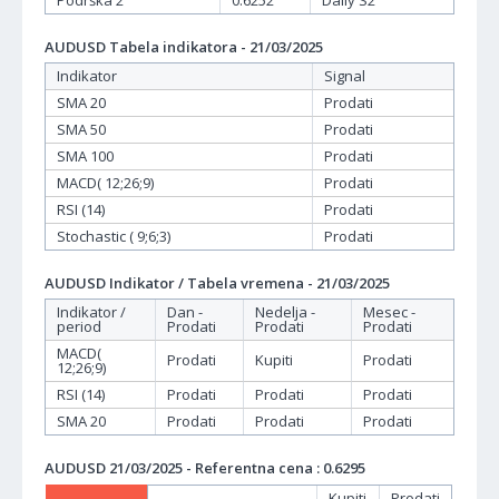
Podrška 2
0.6252
Daily S2
AUDUSD Tabela indikatora - 21/03/2025
Indikator
Signal
SMA 20
Prodati
SMA 50
Prodati
SMA 100
Prodati
MACD( 12;26;9)
Prodati
RSI (14)
Prodati
Stochastic ( 9;6;3)
Prodati
AUDUSD Indikator / Tabela vremena - 21/03/2025
Indikator /
Dan -
Nedelja -
Mesec -
period
Prodati
Prodati
Prodati
MACD(
Prodati
Kupiti
Prodati
12;26;9)
RSI (14)
Prodati
Prodati
Prodati
SMA 20
Prodati
Prodati
Prodati
AUDUSD 21/03/2025 - Referentna cena : 0.6295
Kupiti
Prodati