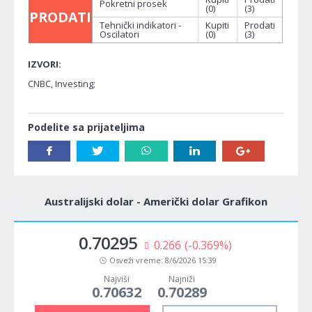
Pokretni prosek
(0)
(3)
PRODATI
Tehnički indikatori -
Kupiti
Prodati
Oscilatori
(0)
(3)
IZVORI:
CNBC, Investing;
Podelite sa prijateljima
Australijski dolar - Američki dolar Grafikon
0.70295
0.266
(-0.369%)
Osveži vreme:
8/6/2026 15:39
Najviši
Najniži
0.70632
0.70289