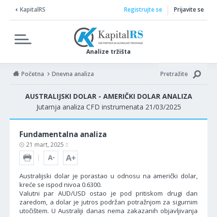
KapitalRS
Registrujte se
Prijavite se
Analize tržišta
Početna
Dnevna analiza
Pretražite
AUSTRALIJSKI DOLAR - AMERIČKI DOLAR ANALIZA
Jutarnja analiza CFD instrumenata 21/03/2025
Fundamentalna analiza
21 mart, 2025
Australijski dolar je porastao u odnosu na američki dolar,
kreće se ispod nivoa 0.6300.
Valutni par AUD/USD ostao je pod pritiskom drugi dan
zaredom, a dolar je jutros podržan potražnjom za sigurnim
utočištem. U Australiji danas nema zakazanih objavljivanja