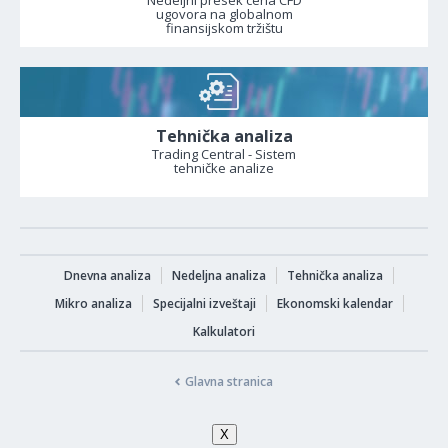
Nedeljni presek cena CFD
ugovora na globalnom
finansijskom tržištu
Tehnička analiza
Trading Central - Sistem
tehničke analize
Dnevna analiza
Nedeljna analiza
Tehnička analiza
Mikro analiza
Specijalni izveštaji
Ekonomski kalendar
Kalkulatori
Glavna stranica