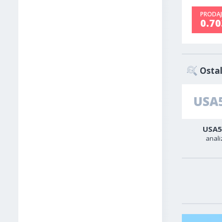
PRODAJ
0.7
Ostal
Zlato
Sirova nafta
USA5
analiza
analiza
anali