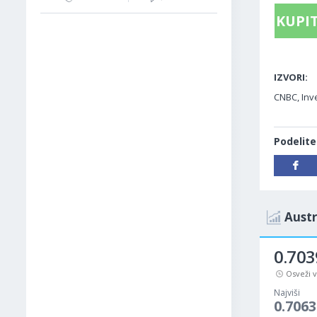
KUPIT
IZVORI:
CNBC, Inve
Podelite
Austr
0.703
Osveži 
Najviši
0.7063