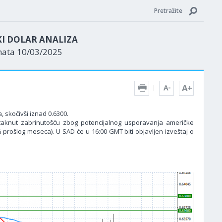
Pretražite
KI DOLAR ANALIZA
nata 10/03/2025
 skočivši iznad 0.6300.
aknut zabrinutošću zbog potencijalnog usporavanja američke
 prošlog meseca). U SAD će u 16:00 GMT biti objavljen izveštaj o