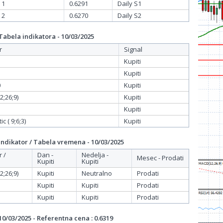
 1
0.6291
Daily S1
 2
0.6270
Daily S2
bela indikatora - 10/03/2025
r
Signal
Kupiti
Kupiti
0
Kupiti
;26;9)
Kupiti
Kupiti
c ( 9;6;3)
Kupiti
dikator / Tabela vremena - 10/03/2025
r /
Dan -
Nedelja -
Mesec - Prodati
Kupiti
Kupiti
;26;9)
Kupiti
Neutralno
Prodati
Kupiti
Kupiti
Prodati
Kupiti
Kupiti
Prodati
/03/2025 - Referentna cena : 0.6319