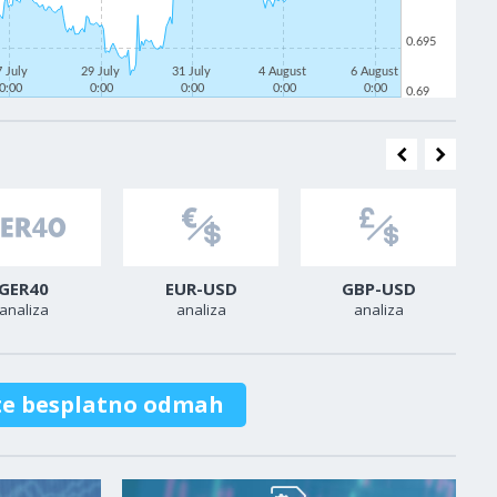
0.695
7 July
29 July
31 July
4 August
6 August
0:00
0:00
0:00
0:00
0:00
0.69
GER40
EUR-USD
GBP-USD
analiza
analiza
analiza
te besplatno odmah