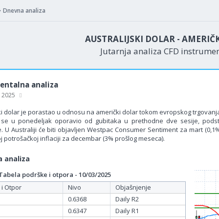
Dnevna analiza
AUSTRALIJSKI DOLAR - AMERIČ
Jutarnja analiza CFD instrume
ntalna analiza
, 2025
ki dolar je porastao u odnosu na američki dolar tokom evropskog trgovanja,
se u ponedeljak oporavio od gubitaka u prethodne dve sesije, podst
. U Australiji će biti objavljen Westpac Consumer Sentiment za mart (0,1%
j potrošačkoj inflaciji za decembar (3% prošlog meseca).
 analiza
bela podrške i otpora - 10/03/2025
 i Otpor
Nivo
Objašnjenje
0.6368
Daily R2
0.6347
Daily R1