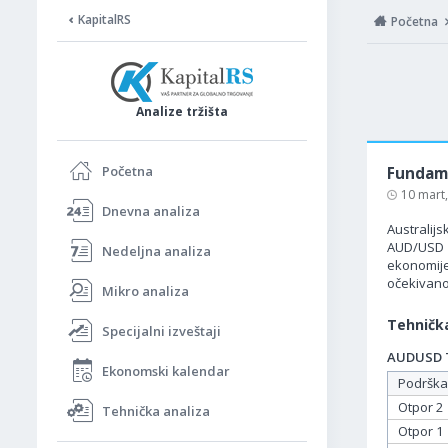
KapitalRS
Početna
Analize tržišta
Početna
Fundame
10 mart
Dnevna analiza
Australijs
AUD/USD 
Nedeljna analiza
ekonomije
očekivano
Mikro analiza
Tehnička
Specijalni izveštaji
AUDUSD Ta
Ekonomski kalendar
Podrška
Otpor 2
Tehnička analiza
Otpor 1