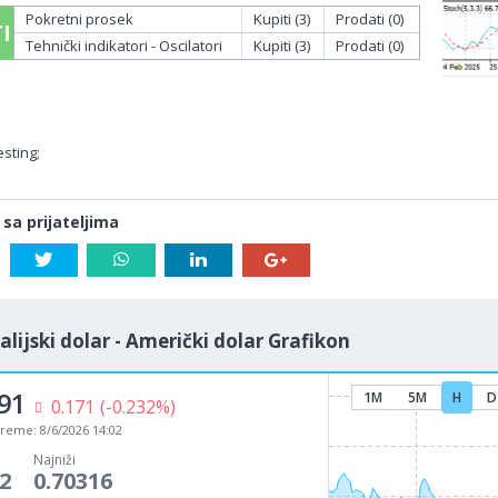
Pokretni prosek
Kupiti (3)
Prodati (0)
I
Tehnički indikatori - Oscilatori
Kupiti (3)
Prodati (0)
sting;
 sa prijateljima
alijski dolar - Američki dolar Grafikon
91
1M
5M
H
D
0.171
(-0.232%)
vreme:
8/6/2026 14:02
Najniži
2
0.70316