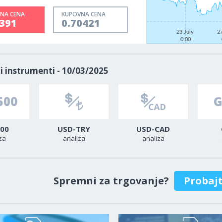
NA CENA
KUPOVNA CENA
0391
0.70421
23 July
2
0:00
i instrumenti - 10/03/2025
00
USD-TRY
USD-CAD
za
analiza
analiza
Spremni za trgovanje?
Probaj