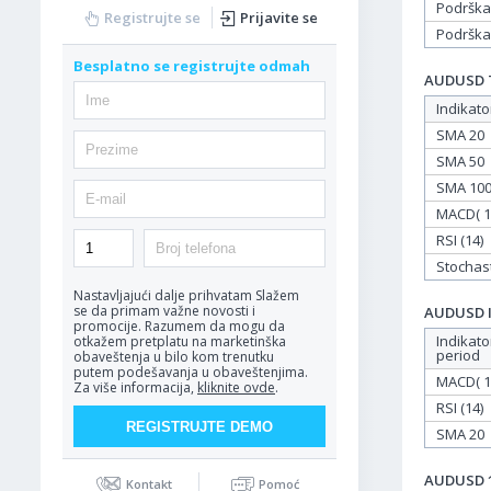
Podrška
Registrujte se
Prijavite se
Podrška
Besplatno se registrujte odmah
AUDUSD Ta
Indikato
SMA 20
SMA 50
SMA 10
MACD( 12
RSI (14)
Stochasti
Nastavljajući dalje prihvatam
Slažem
se da primam važne novosti i
AUDUSD In
promocije. Razumem da mogu da
Indikato
otkažem pretplatu na marketinška
period
obaveštenja u bilo kom trenutku
putem podešavanja u obaveštenjima.
MACD( 12
Za više informacija,
kliknite ovde
.
RSI (14)
SMA 20
AUDUSD 10
Kontakt
Pomoć