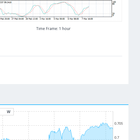
Time Frame: 1 hour
W
0.705
0.7