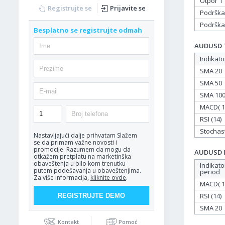
Otpor 1
Registrujte se
Prijavite se
Podrška
Podrška
Besplatno se registrujte odmah
AUDUSD Ta
Indikato
SMA 20
SMA 50
SMA 10
MACD( 12
RSI (14)
Stochasti
Nastavljajući dalje prihvatam
Slažem
se da primam važne novosti i
promocije. Razumem da mogu da
AUDUSD In
otkažem pretplatu na marketinška
obaveštenja u bilo kom trenutku
Indikato
putem podešavanja u obaveštenjima.
period
Za više informacija,
kliknite ovde
.
MACD( 12
RSI (14)
SMA 20
Kontakt
Pomoć