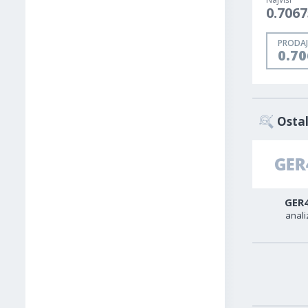
0.7067
PRODAJ
0.7
Ostal
USD-TRY
USD-CAD
GER
analiza
analiza
anali