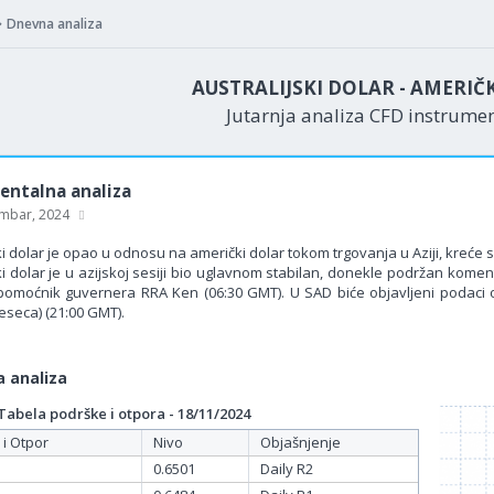
Dnevna analiza
AUSTRALIJSKI DOLAR - AMERIČ
Jutarnja analiza CFD instrume
ntalna analiza
mbar, 2024
ki dolar je opao u odnosu na američki dolar tokom trgovanja u Aziji, kreće 
ki dolar je u azijskoj sesiji bio uglavnom stabilan, donekle podržan kome
pomoćnik guvernera RRA Ken (06:30 GMT). U SAD biće objavljeni podaci 
eseca) (21:00 GMT).
 analiza
bela podrške i otpora - 18/11/2024
 i Otpor
Nivo
Objašnjenje
0.6501
Daily R2