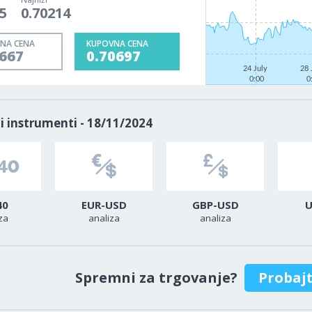
5
0.70214
NA CENA
KUPOVNA CENA
0667
0.70697
24 July
28 
0:00
0
i instrumenti - 18/11/2024
40
EUR-USD
GBP-USD
U
za
analiza
analiza
Spremni za trgovanje?
Probaj