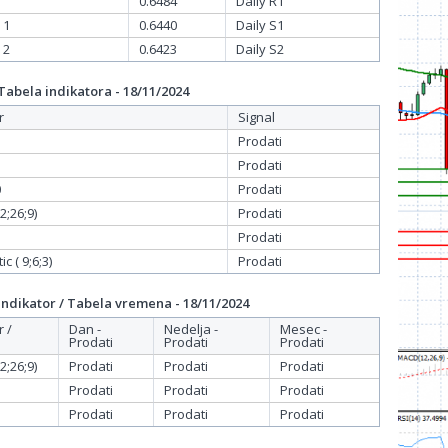
0.6484
Daily R1
 1
0.6440
Daily S1
 2
0.6423
Daily S2
bela indikatora - 18/11/2024
r
Signal
Prodati
Prodati
0
Prodati
;26;9)
Prodati
Prodati
c ( 9;6;3)
Prodati
dikator / Tabela vremena - 18/11/2024
r /
Dan -
Nedelja -
Mesec -
Prodati
Prodati
Prodati
;26;9)
Prodati
Prodati
Prodati
Prodati
Prodati
Prodati
Prodati
Prodati
Prodati