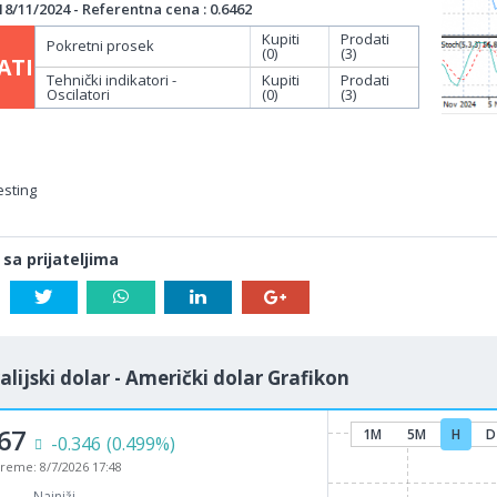
/11/2024 - Referentna cena : 0.6462
Kupiti
Prodati
Pokretni prosek
(0)
(3)
ATI
Tehnički indikatori -
Kupiti
Prodati
Oscilatori
(0)
(3)
esting
 sa prijateljima
alijski dolar - Američki dolar Grafikon
67
1M
5M
H
D
-0.346
(0.499%)
vreme:
8/7/2026 17:48
Najniži