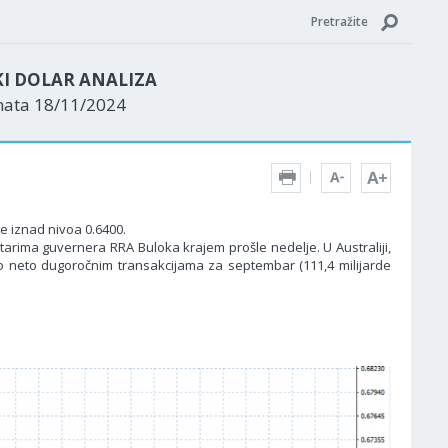
Pretražite
KI DOLAR ANALIZA
nata 18/11/2024
se iznad nivoa 0.6400.
ntarima guvernera RRA Buloka krajem prošle nedelje. U Australiji,
o neto dugoročnim transakcijama za septembar (111,4 milijarde