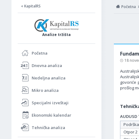
KapitalRS
Početna
Analize tržišta
Početna
Fundame
18 nove
Dnevna analiza
Australijs
Australijs
Nedeljna analiza
govoriće 
prošlog m
Mikro analiza
Specijalni izveštaji
Tehnička
Ekonomski kalendar
AUDUSD Ta
Podrška
Tehnička analiza
Otpor 2