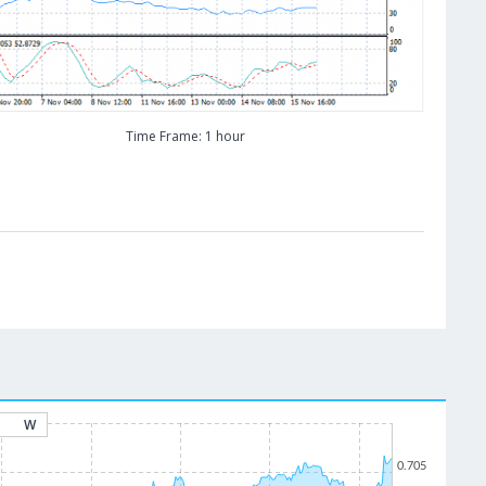
Time Frame: 1 hour
W
0.705