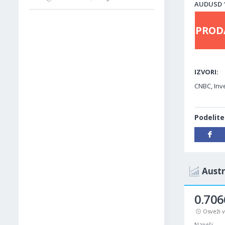
AUDUSD 18
PROD
IZVORI:
CNBC, Inv
Podelite
Austr
0.706
Osveži 
Najviši