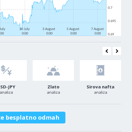
0.7
0.695
July
30 July
3 August
5 August
7 August
:00
0:00
0:00
0:00
0:00
0.69
SD-JPY
Zlato
Sirova nafta
analiza
analiza
analiza
te besplatno odmah