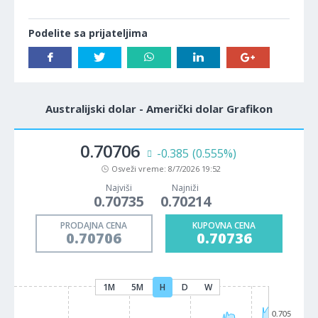
Podelite sa prijateljima
Australijski dolar - Američki dolar Grafikon
0.70706
-0.385
(0.555%)
Osveži vreme:
8/7/2026 19:52
Najviši
Najniži
0.70735
0.70214
PRODAJNA CENA
KUPOVNA CENA
0.70706
0.70736
1M
5M
H
D
W
0.705