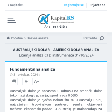
KapitalRS
Registrujte se
Prijavite se
Analize tržišta
Početna
Dnevna analiza
Pretražite
AUSTRALIJSKI DOLAR - AMERIČKI DOLAR ANALIZA
Jutarnja analiza CFD instrumenata 31/10/2024
Fundamentalna analiza
31 oktobar, 2024
Australijski dolar je porastao u odnosu na američki dolar
tokom azijskog trgovanja, ispod nivoa 0.6600.
Australijski dolar je ojačao nakon što su u Australiji i Kini,
najvažnijem trgovinskom partneru zemlje, objavljeni
mešoviti ekonomski podaci. U Australiji je maloprodaja za