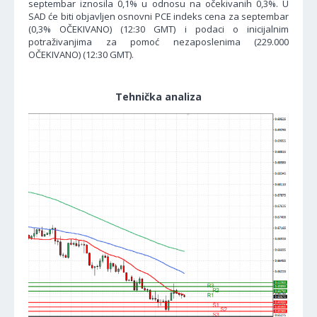
septembar iznosila 0,1% u odnosu na očekivanih 0,3%. U
SAD će biti objavljen osnovni PCE indeks cena za septembar
(0,3% OČEKIVANO) (12:30 GMT) i podaci o inicijalnim
potraživanjima za pomoć nezaposlenima (229.000
OČEKIVANO) (12:30 GMT).
Tehnička analiza