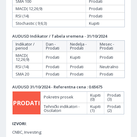
SMA 100
Prodati
MACD( 12;26;9)
Prodati
RSI (14)
Prodati
Stochastic ( 9;6;3)
Kupiti
AUDUSD Indikator / Tabela vremena - 31/10/2024
Indikator /
Dan -
Nedelja -
Mesec -
period
Prodati
Prodati
Prodati
MACD(
Prodati
Kupiti
Prodati
12;26;9)
RSI (14)
Prodati
Prodati
Neutralno
SMA 20
Prodati
Prodati
Prodati
AUDUSD 31/10/2024 - Referentna cena : 0.65675
Kupiti
Prodati
Pokretni prosek
(0)
(3)
PRODATI
Tehnički indikatori -
Kupiti
Prodati
Oscilatori
(1)
(2)
IZVORI:
CNBC, Investing;