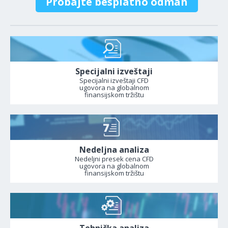
Probajte besplatno odmah
Specijalni izveštaji
Specijalni izveštaji CFD
ugovora na globalnom
finansijskom tržištu
Nedeljna analiza
Nedeljni presek cena CFD
ugovora na globalnom
finansijskom tržištu
Tehnička analiza