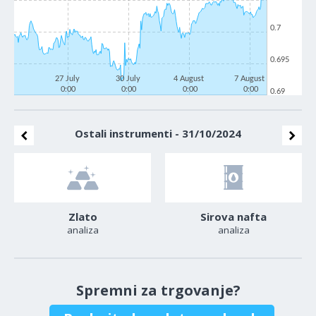
0.7
0.695
27 July
30 July
4 August
7 August
0:00
0:00
0:00
0:00
0.69
Ostali instrumenti - 31/10/2024
Zlato
Sirova nafta
analiza
analiza
Spremni za trgovanje?