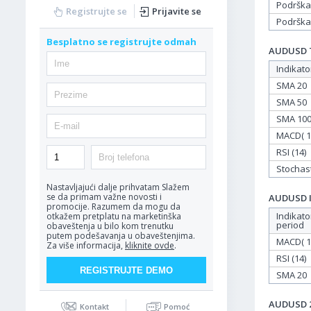
Podrška
Registrujte se
Prijavite se
Podrška
Besplatno se registrujte odmah
AUDUSD Ta
Indikato
SMA 20
SMA 50
SMA 10
MACD( 12
RSI (14)
Stochasti
Nastavljajući dalje prihvatam
Slažem
se da primam važne novosti i
AUDUSD In
promocije. Razumem da mogu da
Indikato
otkažem pretplatu na marketinška
period
obaveštenja u bilo kom trenutku
putem podešavanja u obaveštenjima.
MACD( 12
Za više informacija,
kliknite ovde
.
RSI (14)
SMA 20
AUDUSD 29
Kontakt
Pomoć