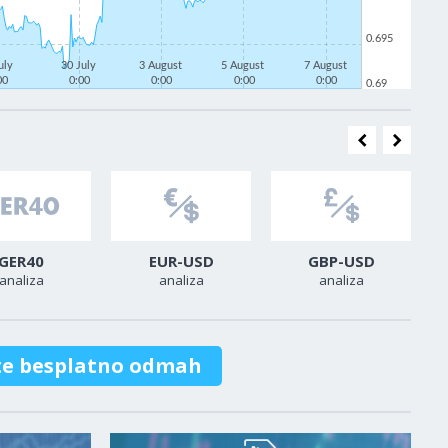
0.695
uly
30 July
3 August
5 August
7 August
00
0:00
0:00
0:00
0:00
0.69
GER40
EUR-USD
GBP-USD
analiza
analiza
analiza
te besplatno odmah