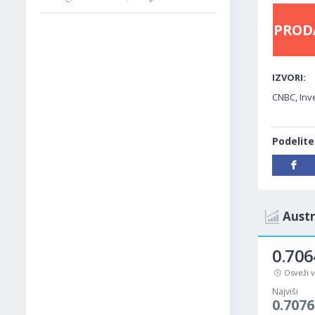
PROD
IZVORI:
CNBC, Inve
Podelite
Austr
0.706
Osveži 
Najviši
0.7076