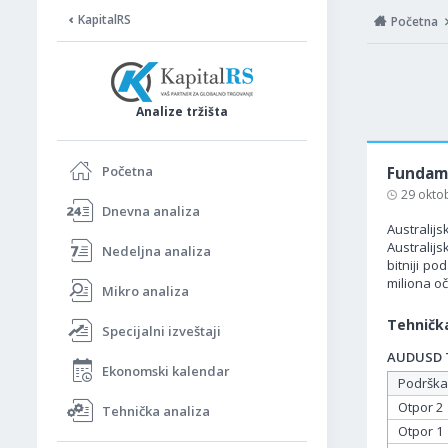
KapitalRS
Početna
Analize tržišta
Početna
Fundame
29 okto
Dnevna analiza
Australijs
Australij
Nedeljna analiza
bitniji p
miliona oč
Mikro analiza
Tehnička
Specijalni izveštaji
AUDUSD Ta
Ekonomski kalendar
Podrška
Otpor 2
Tehnička analiza
Otpor 1