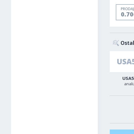
PRODAJ
0.7
Ostal
Zlato
Sirova nafta
USA5
analiza
analiza
anali