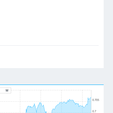
W
0.705
0.7