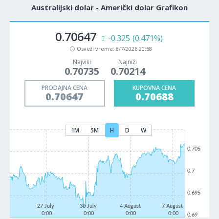
Australijski dolar - Američki dolar Grafikon
0.70647
-0.325
(0.471%)
Osveži vreme:
8/7/2026 20:58
Najviši
Najniži
0.70735
0.70214
PRODAJNA CENA
KUPOVNA CENA
0.70647
0.70688
1M
5M
H
D
W
0.705
0.7
0.695
27 July
30 July
4 August
7 August
0:00
0:00
0:00
0:00
0.69