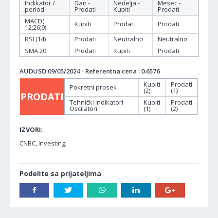
Indikator /
Dan -
Nedelja -
Mesec -
period
Prodati
Kupiti
Prodati
MACD(
Kupiti
Prodati
Prodati
12;26;9)
RSI (14)
Prodati
Neutralno
Neutralno
SMA 20
Prodati
Kupiti
Prodati
AUDUSD 09/05/2024 - Referentna cena : 0.6576
Kupiti
Prodati
Pokretni prosek
(2)
(1)
PRODATI
Tehnički indikatori -
Kupiti
Prodati
Oscilatori
(1)
(2)
IZVORI:
CNBC, Investing;
Podelite sa prijateljima