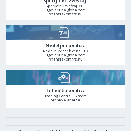
Specijalni izveštaji
Specijalni izveštaji CFD
ugovora na globalnom
finansijskom tržištu
Nedeljna analiza
Nedeljni presek cena CFD
ugovora na globalnom
finansijskom tržištu
Tehnička analiza
Trading Central - Sistem
tehničke analize