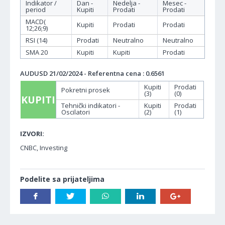
Indikator /
Dan -
Nedelja -
Mesec -
period
Kupiti
Prodati
Prodati
MACD(
Kupiti
Prodati
Prodati
12;26;9)
RSI (14)
Prodati
Neutralno
Neutralno
SMA 20
Kupiti
Kupiti
Prodati
AUDUSD 21/02/2024 - Referentna cena : 0.6561
Kupiti
Prodati
Pokretni prosek
(3)
(0)
KUPITI
Tehnički indikatori -
Kupiti
Prodati
Oscilatori
(2)
(1)
IZVORI:
CNBC, Investing
Podelite sa prijateljima