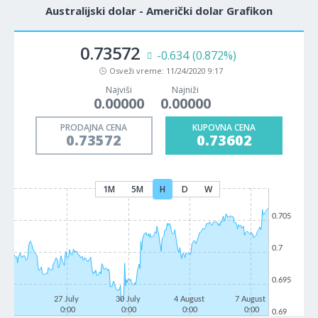
Australijski dolar - Američki dolar Grafikon
0.73572
-0.634
(0.872%)
Osveži vreme:
11/24/2020 9:17
Najviši
Najniži
0.00000
0.00000
PRODAJNA CENA
KUPOVNA CENA
0.73572
0.73602
1M
5M
H
D
W
0.705
0.7
0.695
27 July
30 July
4 August
7 August
0:00
0:00
0:00
0:00
0.69