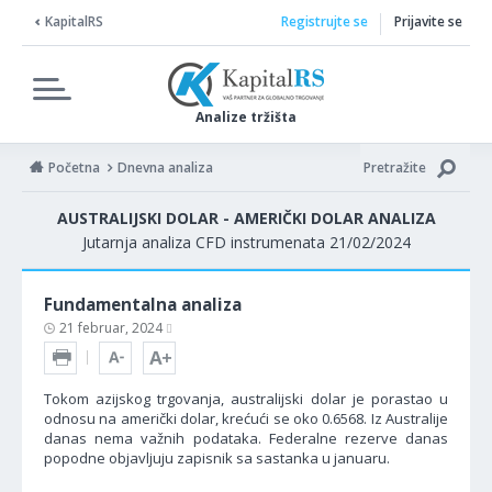
KapitalRS
Registrujte se
Prijavite se
Analize tržišta
Početna
Dnevna analiza
Pretražite
AUSTRALIJSKI DOLAR - AMERIČKI DOLAR ANALIZA
Jutarnja analiza CFD instrumenata 21/02/2024
Fundamentalna analiza
21 februar, 2024
Tokom azijskog trgovanja, australijski dolar je porastao u
odnosu na američki dolar, krećući se oko 0.6568. Iz Australije
danas nema važnih podataka. Federalne rezerve danas
popodne objavljuju zapisnik sa sastanka u januaru.