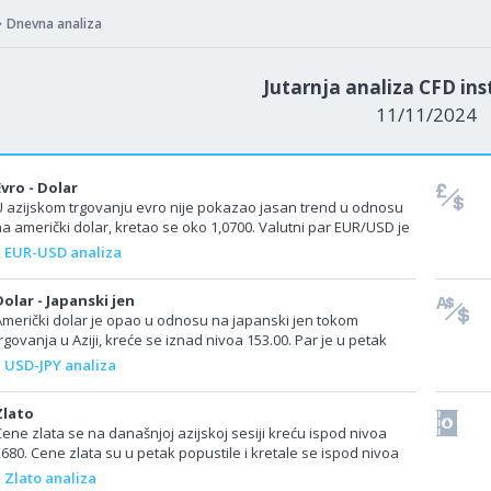
Dnevna analiza
Jutarnja analiza CFD in
11/11/2024
Evro - Dolar
U azijskom trgovanju evro nije pokazao jasan trend u odnosu
na američki dolar, kretao se oko 1,0700. Valutni par EUR/USD je
 petak naglo opao i dostigao...
EUR-USD analiza
Dolar - Japanski jen
Američki dolar je opao u odnosu na japanski jen tokom
rgovanja u Aziji, kreće se iznad nivoa 153.00. Par je u petak
aglo porastao i dostigao nivo iznad...
USD-JPY analiza
Zlato
ene zlata se na današnjoj azijskoj sesiji kreću ispod nivoa
680. Cene zlata su u petak popustile i kretale se ispod nivoa
d 2.700 dolara, jer su...
Zlato analiza