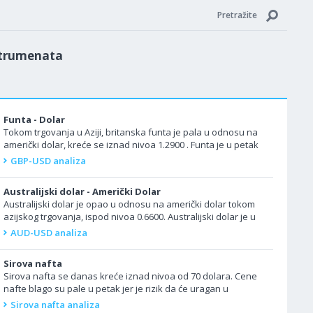
Pretražite
strumenata
Funta - Dolar
Tokom trgovanja u Aziji, britanska funta je pala u odnosu na
američki dolar, kreće se iznad nivoa 1.2900 . Funta je u petak
oslabila u odnosu na dolar i...
GBP-USD analiza
Australijski dolar - Američki Dolar
Australijski dolar je opao u odnosu na američki dolar tokom
azijskog trgovanja, ispod nivoa 0.6600. Australijski dolar je u
petak bio pod pritiskom i pao na...
AUD-USD analiza
Sirova nafta
Sirova nafta se danas kreće iznad nivoa od 70 dolara. Cene
nafte blago su pale u petak jer je rizik da će uragan u
Meksičkom zalivu značajno uticati na...
Sirova nafta analiza