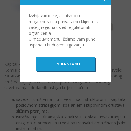
Izvinjavamo se, ali nismo u
mogućnosti da prihvatamo klijente iz
vašeg regiona usled regulatornih
ograničenja.
U međuvremenu, želimo vam puno
uspeha u budućem trgovanju.
Vaš kapital je pod rizikom.
Kapital RS Inc. a.d. je investiciono društvo pod nadzorom
Komisije za hartije od vrednosti Republike Srbije, broj dozvole:
5/0-02-672/18-16 izdata za obavljanje delatnosti investicionog
društva koje je ovlašćeno da pruža usluge investicionog
savetovanja i dodatnih usluga koje uključuju:
savete društvima u vezi sa strukturom kapitala,
poslovnom strategijom, spajanjem i kupovinom društava i
sličnim pitanjima,
istraživanje i finansijska analiza u oblasti investiranja ili
drugi oblici preporuka u vezi sa transakcijama finansijskim
instrumentima.