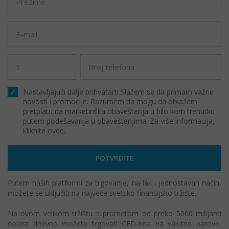
Nastavljajući dalje prihvatam
Slažem se da primam važne
novosti i promocije. Razumem da mogu da otkažem
pretplatu na marketinška obaveštenja u bilo kom trenutku
putem podešavanja u obaveštenjima. Za više informacija,
kliknite ovde
.
Putem naših platformi za trgovanje, na lak i jednostavan način,
možete se uključiti na najveće svetsko finansijsko tržište.
Na ovom velikom tržištu s prometom od preko 5000 milijardi
dolara dnevno možete trgovati CFD-ima na valutne parove,