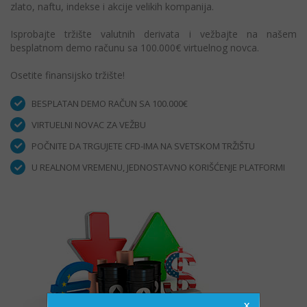
zlato, naftu, indekse i akcije velikih kompanija.
Isprobajte tržište valutnih derivata i vežbajte na našem
besplatnom demo računu sa 100.000€ virtuelnog novca.
Osetite finansijsko tržište!
BESPLATAN DEMO RAČUN SA 100.000€
VIRTUELNI NOVAC ZA VEŽBU
POČNITE DA TRGUJETE CFD-IMA NA SVETSKOM TRŽIŠTU
U REALNOM VREMENU, JEDNOSTAVNO KORIŠĆENJE PLATFORMI