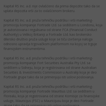
Kapital RS Inc. a.d. nije ovlašćeno da prima depozite tako da se
uplata depozita vrši za to ovlašćenom brokeru.
Kapital RS Inc. a.d. pruža tehničku podršku i vrši marketing-
promociju kompanije Fortrade Ltd. sa sedištem u Londonu, koja
je autorizovana i regulisana od strane FCA (Financial Conduct
Authority) u Velikoj Britaniji a Fortrade Ltd. kao brokersko
dilersko društvo pruža usluge koje se tiču izvršenja naloga
odnosno upravlja trgovačkom platformom na kojoj se trguje
finansijskim instrumentima.
Kapital RS Inc. a.d. pruža tehničku podršku i vrši marketing-
promociju kompanije Fort Securities Australia Pty Ltd. sa
sedištem u Sidneju, koja je registrovana od strane Australian
Securities & Investments Commission u Australiji koja je deo
Fortrade grupe tako da se primenjuju isti uslovi poslovanja.
Kapital RS Inc. a.d. pruža tehničku podršku i vrši marketing-
promociju kompanije Fortrade Mauritius Ltd. sa sedištem u
Florealu, koja je registrovana od strane Komisije za finansijske
usluge, Mauricijus (FSC) u Mauricijusu koja je deo Fortrade
grupe tako da se primenjuju isti uslovi poslovanja.