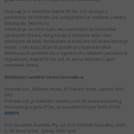
Ovaj sajt je u vlasništvu Kapital RS Inc. a.d. i posluje u
partnerstvu sa Fortrade Ltd. kompanijom sa sedištem u Velikoj
Britaniji (Br. 08619610).
Informacije na ovom sajtu nisu namenjene za stanovnike
Sjedinjenih Država, Hong Konga ili Evropske unije i nisu
zamišljene da budu distribuirane ili korišćene od strane bilo koje
osobe, u bilo kojoj državi ili jurisdikciji u kojima bi takva
distribucija ili upotreba bila u suprotnosti s lokalnim zakonima ili
regulativom. Kapital RS Inc. a.d. ne prima depozite iz gore
navedenih oblasti.
Ovlašćeni i uređeni centri Fortrade-a:
Fortrade Ltd., Michelin House, 81 Fulham Road, London. SW3
6RD.
Fortrade Ltd. je ovlašćen i uređen u UK od strane poslovnog
finansijskog organa (FCA), sa zavodnim brojem firme (FRN):
609970
.
Fort Securities Australia Pty Ltd. (T/A Fortrade Australia), Level
5, 20 Bond Street, Sydney NSW 2000.