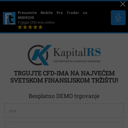
Skip
to
Preuzmite Mobile Pro Trader za
content
ANDROID
Trgujte CFD-ima online
TRGUJTE CFD-IMA NA NAJVEĆEM
SVETSKOM FINANSIJSKOM TRŽIŠTU!
Besplatno DEMO trgovanje