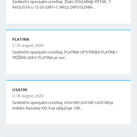
Sedmični specijalni izveštaj: Zlato DOGAĐAJI: PETAK, 7.
AVGUSTA U 13:30 GMT+1: BROJ ZAPOSLENIH...
PLATINA
05 avgust, 2026
Sedmični specijalni izveštaj: PLATINA UPOTREBA PLATINE I
TRŽIŠNI UDEO PLATINA je već...
USA100
05 avgust, 2026
Sedmični specijalni izveštaj: USA100 USA100: USA100 je
indeks Nasdaq100, koji uključuje 100...