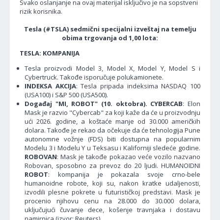
Svako oslanjanje na ovaj materijal isključivo je na sopstveni
rizik korisnika.
Tesla (#TSLA) sedmični specijalni izveštaj na temelju
obima trgovanja od 1,00 lota:
TESLA: KOMPANIJA
Tesla proizvodi Model 3, Model X, Model Y, Model S i
Cybertruck. Takođe isporučuje polukamionete.
INDEKSA AKCIJA
: Tesla pripada indeksima NASDAQ 100
(USA100) i S&P 500 (USA500).
Događaj "MI, ROBOT" (10. oktobra). CYBERCAB
: Elon
Mask je razvio "Cybercab" za koji kaže da će u proizvodnju
ući 2026. godine, a koštaće manje od 30.000 američkih
dolara. Takođe je rekao da očekuje da će tehnologija Pune
autonomne vožnje (FDS) biti dostupna na popularnim
Modelu 3 i Modelu Y u Teksasu i Kaliforniji sledeće godine.
ROBOVAN
: Mask je takođe pokazao veće vozilo nazvano
Robovan, sposobno za prevoz do 20 ljudi. HUMANOIDNI
ROBOT
: kompanija je pokazala svoje crno-bele
humanoidne robote, koji su, nakon kratke udaljenosti,
izvodili plesne pokrete u futurističkoj predstavi. Mask je
procenio njihovu cenu na 28.000 do 30.000 dolara,
uključujući čuvanje dece, košenje travnjaka i dostavu
namirnica (izvor: Reuters).