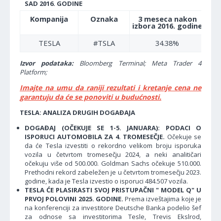
SAD 2016. GODINE
Kompanija
Oznaka
3 meseca nakon
6
izbora 2016. godine
izb
TESLA
#TSLA
34.38%
Izvor podataka:
Bloomberg Terminal; Meta Trader 4
Platform;
Imajte na umu da raniji rezultati i kretanje cena ne
garantuju da će se ponoviti u budućnosti.
TESLA: ANALIZA DRUGIH DOGAĐAJA
DOGAĐAJ (OČEKUJE SE 1-5. JANUARA): PODACI O
ISPORUCI AUTOMOBILA ZA 4. TROMESEČJE.
Očekuje se
da će Tesla izvestiti o rekordno velikom broju isporuka
vozila u četvrtom tromesečju 2024, a neki analitičari
očekuju više od 500.000. Goldman Sachs očekuje 510.000.
Prethodni rekord zabeležen je u četvrtom tromesečju 2023.
godine, kada je Tesla izvestio o isporuci 484.507 vozila.
TESLA ĆE PLASIRASTI SVOJ PRISTUPAČNI " MODEL Q" U
PRVOJ POLOVINI 2025. GODINE.
Prema izveštajima koje je
na konferenciji za investitore Deutsche Banka podelio šef
za odnose sa investitorima Tesle, Trevis Ekslrod,