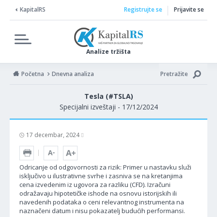
KapitalRS
Registrujte se
Prijavite se
Analize tržišta
Početna
Dnevna analiza
Pretražite
Tesla (#TSLA)
Specijalni izveštaji - 17/12/2024
17 decembar, 2024
Odricanje od odgovornosti za rizik: Primer u nastavku služi
isključivo u ilustrativne svrhe i zasniva se na kretanjima
cena izvedenim iz ugovora za razliku (CFD). Izračuni
odražavaju hipotetičke ishode na osnovu istorijskih ili
navedenih podataka o ceni relevantnog instrumenta na
naznačeni datum i nisu pokazatelj budućih performansi.