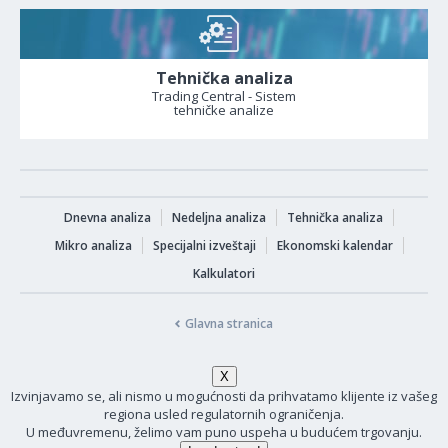
Tehnička analiza
Trading Central - Sistem
tehničke analize
Dnevna analiza
Nedeljna analiza
Tehnička analiza
Mikro analiza
Specijalni izveštaji
Ekonomski kalendar
Kalkulatori
Glavna stranica
Izvinjavamo se, ali nismo u mogućnosti da prihvatamo klijente iz vašeg
regiona usled regulatornih ograničenja.
U međuvremenu, želimo vam puno uspeha u budućem trgovanju.