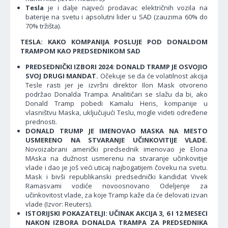
Tesla
je i dalje najveći prodavac električnih vozila na
baterije na svetu i apsolutni lider u SAD (zauzima 60% do
70% tržišta).
TESLA: KAKO KOMPANIJA POSLUJE POD DONALDOM
TRAMPOM KAO PREDSEDNIKOM SAD
PREDSEDNIČKI IZBORI 2024: DONALD TRAMP JE OSVOJIO
SVOJ DRUGI MANDAT.
Očekuje se da će volatilnost akcija
Tesle rasti jer je izvršni direktor Ilon Mask otvoreno
podržao Donalda Trampa. Analitičari se slažu da bi, ako
Donald Tramp pobedi Kamalu Heris, kompanije u
vlasništvu Maska, uključujući Teslu, mogle videti određene
prednosti.
DONALD TRUMP JE IMENOVAO MASKA NA MESTO
USMERENO NA STVARANJE UČINKOVITIJE VLADE.
Novoizabrani američki predsednik imenovao je Elona
MAska na dužnost usmerenu na stvaranje učinkovitije
vlade i dao je još veći uticaj najbogatijem čoveku na svetu.
Mask i bivši republikanski predsednički kandidat Vivek
Ramasvami vodiće novoosnovano Odeljenje za
učinkovitost vlade, za koje Tramp kaže da će delovati izvan
vlade (Izvor: Reuters).
ISTORIJSKI POKAZATELJI: UČINAK AKCIJA 3, 6 I 12 MESECI
NAKON IZBORA DONALDA TRAMPA ZA PREDSEDNIKA