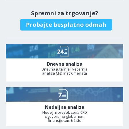
Spremni za trgovanje?
Probajte besplatno odmah
Dnevna analiza
Dnevna jutarnja i večernja
analiza CFD instrumenata
Nedeljna analiza
Nedeljni presek cena CFD
ugovora na globalnom
finansijskom tržištu