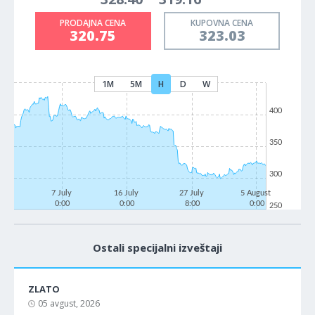
PRODAJNA CENA
KUPOVNA CENA
320.75
323.03
1M
5M
H
D
W
400
350
300
7 July
16 July
27 July
5 August
0:00
0:00
8:00
0:00
250
Ostali specijalni izveštaji
ZLATO
05 avgust, 2026