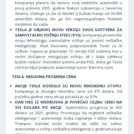
kompanija planira da lansira ovaj električni automobil u
prvoj polovini 2025. godine. Nakon subvencija u Severnoj
Americi, očekuje se da će Model Q koštati manje od 30.000
američkih dolara, što ga čini najpristupačnijim Teslinim
modelom do sada.
TESLA JE OBJAVIO NOVU VERZIJU SVOG SOFTVERA ZA
SAMOSTALNU VOŽNJU (FSD) (V13).
Kompanija promoviše
svoju tehnologiju samostalne vožnje uz pomoć veštačke
inteligencije. Ašok Elusvami, potpredsednik Tesle za AI
softver, najavio je plasiranje 13. verzije FSD sistema, koji u
većini slučajeva omogućuje vožnju, ali i dalje zahteva
ljudski nadzor. Investitori pomno prate FSD, doka ga Tesla
vidi kao ključ potpune autonomije (izvor: Barrons.com).
TESLA: NEDAVNA PROMENA CENA
AKCIJE TESLE DOSEGLE SU NOVU REKORDNU STOPU
:
kompanija je dosegla rekordnu cenu od 475 dolara. Od
početka godine cena akcija porasla je za 91%.
DAN IVES IZ WEDBUSHA JE POVEĆAO CILJNU CENU NA
515 DOLARA PO AKCIJI.
Optimistična prognoza je 650
dolara za 2025. godinu. Procenjuju da segment veštačke
inteligencije / autonomije košta najmanje 1 bilion dolara.
Trampov mandat može znatno da utiče na sektor
autonomije u vožnji i veštačkoj inteligenciji u godinama koje