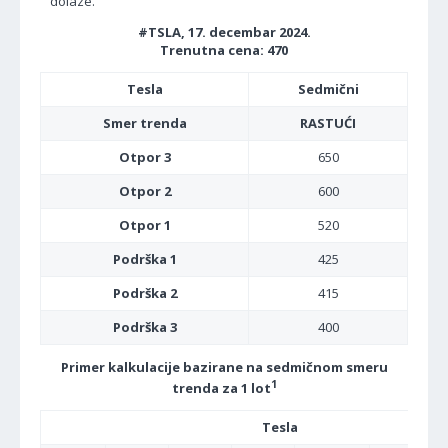
dolaze.
#TSLA, 17. decembar 2024.
Trenutna cena: 470
Tesla
Sedmični
Smer trenda
RASTUĆI
Otpor 3
650
Otpor 2
600
Otpor 1
520
Podrška 1
425
Podrška 2
415
Podrška 3
400
Primer kalkulacije bazirane na sedmičnom smeru
1
trenda za 1 lot
Tesla