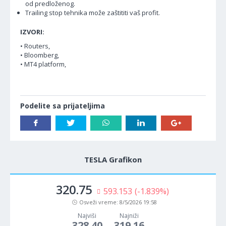
od predloženog.
Trailing stop tehnika može zaštititi vaš profit.
IZVORI:
• Routers,
• Bloomberg,
• MT4 platform,
Podelite sa prijateljima
TESLA Grafikon
320.75
593.153
(-1.839%)
Osveži vreme:
8/5/2026 19:58
Najviši
Najniži
328.40
319.16