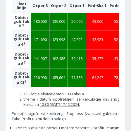
Pivot
Otpor 3
Otpor 2
Otpor 1
Podrška 1
Podrška 2
linije
Dobit /
gubitak
180,000
130,000
50,000
-45,000
-55,000
u $
Dobit /
gubitak
171,690
123,998
47,692
-42,923
-52,461
2
u €
Dobit /
gubitak
141,907
102,488
39,418
-35,477
-43,360
2
u £
Dobit /
gubitak
256,990
185,604
71,386
-64,247
-78,525
2
u C$
1.00 lot je ekvivalentan 1000 akcija
Vreme i datum upotrebljeni za kalkulacije deviznog
kursa su
10:30 (GMT) 17.12.2024.
Postoji mogućnost korišćenja Stop-loss (zaustavi gubitak) i
Take-Profit (uzmi dobit) naloga.
Uzmite u obzir da poziciju možete zatvoriti u profitu manjim