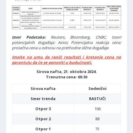
Izvor Podataka:
Reuters, Bloomberg, CNBC; Izvori
potencijalnih događaja: Axios; Potencijalna reakcija cena:
prosečna cena u odnosu na prethodne slične događaje.
Imajte na umu da raniji rezultati i kretanje cena ne
garantuju da će se ponoviti u budućnosti.
Sirova nafta, 21. oktobra 2024.
Trenutna cena: 69.30
Sirova nafta
Sedmični
Smer trenda
RASTUĆI
Otpor 3
106
Otpor 2
88
Otpor 1
75