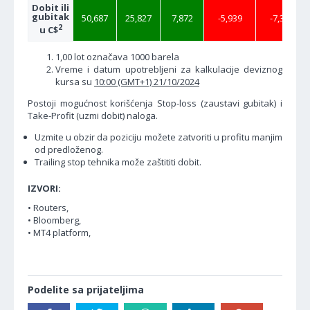
Dobit ili
gubitak
50,687
25,827
7,872
-5,939
-7,320
2
u C$
1,00 lot označava 1000 barela
Vreme i datum upotrebljeni za kalkulacije deviznog
kursa su
10:00 (GMT+1) 21/10/2024
Postoji mogućnost korišćenja Stop-loss (zaustavi gubitak) i
Take-Profit (uzmi dobit) naloga.
Uzmite u obzir da poziciju možete zatvoriti u profitu manjim
od predloženog.
Trailing stop tehnika može zaštititi dobit.
IZVORI:
• Routers,
• Bloomberg,
• MT4 platform,
Podelite sa prijateljima