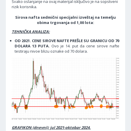
Svako oslanjanje na ovaj materijal isključivo je na sopstveni
rizik korisnika.
Sirova nafta sedmični specijalni izveštaj na temelju
obima trgovanja od 1,00 lota:
TEHNIČKA ANALIZA:
OD 2021. CENE SIROVE NAFTE PREŠLE SU GRANICU OD 70
DOLARA 13 PUTA.
Ovo je 14. put da cene sirove nafte
testiraju nivoe blizu oznake od 70 dolara.
GRAFIKON (dnevni): jul 2021-oktobar 2024.