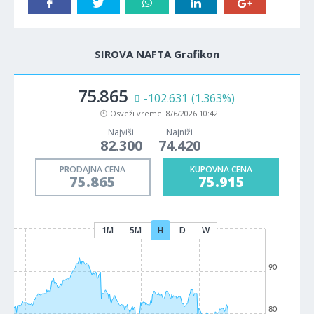
SIROVA NAFTA Grafikon
75.865
-102.631
(1.363%)
Osveži vreme:
8/6/2026 10:42
Najviši
Najniži
82.300
74.420
PRODAJNA CENA
KUPOVNA CENA
75.865
75.915
1M
5M
H
D
W
90
80