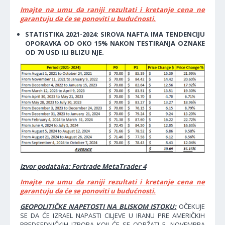
Imajte na umu da raniji rezultati i kretanje cena ne
garantuju da će se ponoviti u budućnosti.
STATISTIKA 2021-2024: SIROVA NAFTA IMA TENDENCIJU
OPORAVKA OD OKO 15% NAKON TESTIRANJA OZNAKE
OD 70 USD ILI BLIZU NJE.
Izvor podataka: Fortrade MetaTrader 4
Imajte na umu da raniji rezultati i kretanje cena ne
garantuju da će se ponoviti u budućnosti.
GEOPOLITIČKE NAPETOSTI NA BLISKOM ISTOKU:
OČEKUJE
SE DA ĆE IZRAEL NAPASTI CILJEVE U IRANU PRE AMERIČKIH
PREDSEDNIČKIH IZBORA KOJI ĆE SE ODRŽATI 5. NOVEMBRA