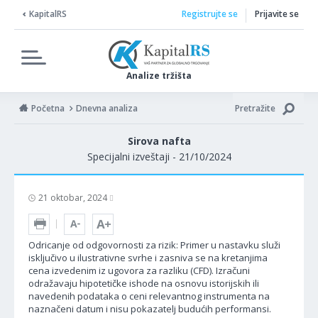
KapitalRS
Registrujte se
Prijavite se
Analize tržišta
Početna
Dnevna analiza
Pretražite
Sirova nafta
Specijalni izveštaji - 21/10/2024
21 oktobar, 2024
Odricanje od odgovornosti za rizik: Primer u nastavku služi
isključivo u ilustrativne svrhe i zasniva se na kretanjima
cena izvedenim iz ugovora za razliku (CFD). Izračuni
odražavaju hipotetičke ishode na osnovu istorijskih ili
navedenih podataka o ceni relevantnog instrumenta na
naznačeni datum i nisu pokazatelj budućih performansi.