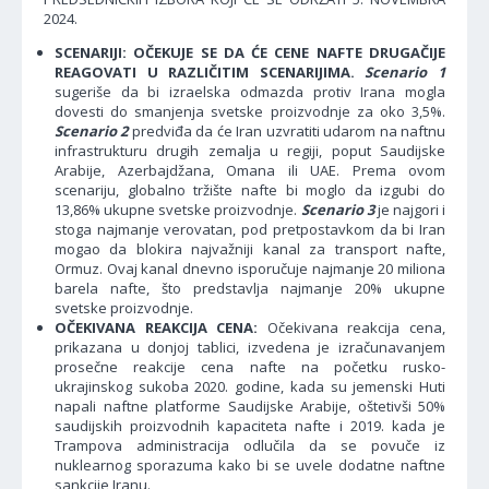
2024.
SCENARIJI: OČEKUJE SE DA ĆE CENE NAFTE DRUGAČIJE
REAGOVATI U RAZLIČITIM SCENARIJIMA.
Scenario 1
sugeriše da bi izraelska odmazda protiv Irana mogla
dovesti do smanjenja svetske proizvodnje za oko 3,5%.
Scenario 2
predviđa da će Iran uzvratiti udarom na naftnu
infrastrukturu drugih zemalja u regiji, poput Saudijske
Arabije, Azerbajdžana, Omana ili UAE. Prema ovom
scenariju, globalno tržište nafte bi moglo da izgubi do
13,86% ukupne svetske proizvodnje.
Scenario 3
je najgori i
stoga najmanje verovatan, pod pretpostavkom da bi Iran
mogao da blokira najvažniji kanal za transport nafte,
Ormuz. Ovaj kanal dnevno isporučuje najmanje 20 miliona
barela nafte, što predstavlja najmanje 20% ukupne
svetske proizvodnje.
OČEKIVANA REAKCIJA CENA:
Očekivana reakcija cena,
prikazana u donjoj tablici, izvedena je izračunavanjem
prosečne reakcije cena nafte na početku rusko-
ukrajinskog sukoba 2020. godine, kada su jemenski Huti
napali naftne platforme Saudijske Arabije, oštetivši 50%
saudijskih proizvodnih kapaciteta nafte i 2019. kada je
Trampova administracija odlučila da se povuče iz
nuklearnog sporazuma kako bi se uvele dodatne naftne
sankcije Iranu.