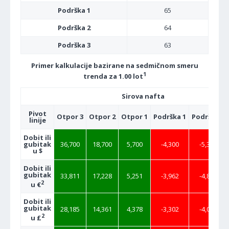
Podrška 1
65
Podrška 2
64
Podrška 3
63
Primer kalkulacije bazirane na sedmičnom smeru
1
trenda za 1.00 lot
Sirova nafta
Pivot
Otpor 3
Otpor 2
Otpor 1
Podrška 1
Podrška 2
linije
Dobit ili
gubitak
36,700
18,700
5,700
-4,300
-5,300
u $
Dobit ili
gubitak
33,811
17,228
5,251
-3,962
-4,883
2
u €
Dobit ili
gubitak
28,185
14,361
4,378
-3,302
-4,070
2
u £