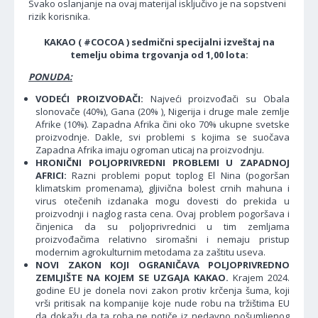
Svako oslanjanje na ovaj materijal isključivo je na sopstveni
rizik korisnika.
KAKAO ( #COCOA ) sedmični specijalni izveštaj na
temelju obima trgovanja od 1,00 lota:
PONUDA:
VODEĆI PROIZVOĐAČI:
Najveći proizvođači su Obala
slonovače (40%), Gana (20% ), Nigerija i druge male zemlje
Afrike (10%). Zapadna Afrika čini oko 70% ukupne svetske
proizvodnje. Dakle, svi problemi s kojima se suočava
Zapadna Afrika imaju ogroman uticaj na proizvodnju.
HRONIČNI POLJOPRIVREDNI PROBLEMI U ZAPADNOJ
AFRICI:
Razni problemi poput toplog El Nina (pogoršan
klimatskim promenama), gljivična bolest crnih mahuna i
virus otečenih izdanaka mogu dovesti do prekida u
proizvodnji i naglog rasta cena. Ovaj problem pogoršava i
činjenica da su poljoprivrednici u tim zemljama
proizvođačima relativno siromašni i nemaju pristup
modernim agrokulturnim metodama za zaštitu useva.
NOVI ZAKON KOJI OGRANIČAVA POLJOPRIVREDNO
ZEMLJIŠTE NA KOJEM SE UZGAJA KAKAO.
Krajem 2024.
godine EU je donela novi zakon protiv krčenja šuma, koji
vrši pritisak na kompanije koje nude robu na tržištima EU
da dokažu da ta roba ne potiče iz nedavno pošumljenog