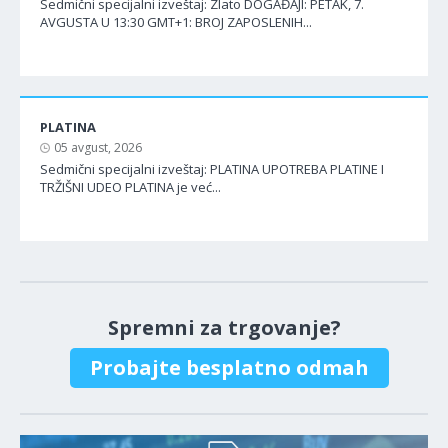
Sedmični specijalni izveštaj: Zlato DOGAĐAJI: PETAK, 7.
AVGUSTA U 13:30 GMT+1: BROJ ZAPOSLENIH...
PLATINA
05 avgust, 2026
Sedmični specijalni izveštaj: PLATINA UPOTREBA PLATINE I
TRŽIŠNI UDEO PLATINA je već...
Spremni za trgovanje?
Probajte besplatno odmah