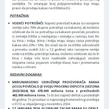
zemljišta. To smanjuje broj poljoprivrednika koji imaju
pravo da prodaju kakao na tržištima EU.
POTRAŽNJA:
VODEĆI POTROŠAČI:
Najveći potrošači kakaa su razvijene
zemlje (oko 70% ukupne potražnje za kakaom), ali možemo
očekivati da će se potražnja za kakaom povećati, posebno
iz zemalja tržišta u nastajanju i zemalja u razvoju, kao što
su Kina i Indija. (Kina i Indija imaju stopu rasta potrošnje
kakaa oko 20% i 10%, što znači da će se tržište udvostručiti
u proseku svakih 3,6 i u 7,2 godine). Iako razvijene zemlje
vode na tržištu potrošnje kakaa, možemo očekivati da će ih
Kina i Indija vrlo brzo nadmašiti zahvaljujući visokim
stopama rasta, pojavom srednje klase, kao i promenama
navika u ishrani.
NEDAVNI DOGAĐAJI:
MEĐUNARODNO UDRUŽENJE PROIZVOĐAČA KAKAA
(ICCO) POVEĆALO JE SVOJU PROCENU DEFICITA (SEZONA
2023/2024) NA 478.000 miliona tona s prethodnih
462.000 miliona tona.
To bi bio najveći deficit u poslednjih
60 godina. To proizilazi iz najnovijeg tromesečnog izveštaja
o ICCO-a, objavljenog u novembru 2024.
17. JANUARA 2024: GLOBALNE ZALIHE KAKAA SU OPALE.