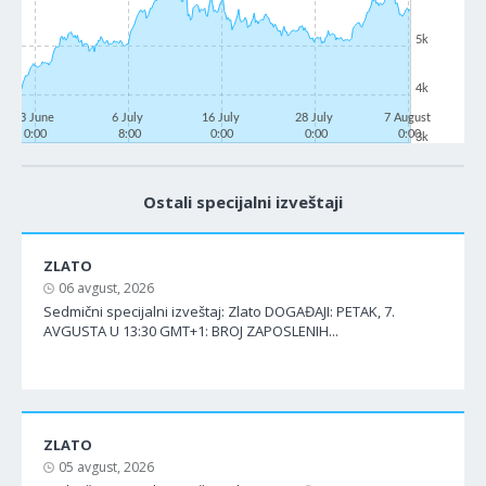
5k
4k
23 June
6 July
16 July
28 July
7 August
0:00
8:00
0:00
0:00
0:00
3k
Ostali specijalni izveštaji
ZLATO
06 avgust, 2026
Sedmični specijalni izveštaj: Zlato DOGAĐAJI: PETAK, 7.
AVGUSTA U 13:30 GMT+1: BROJ ZAPOSLENIH...
ZLATO
05 avgust, 2026