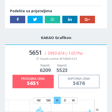
Podelite sa prijateljima
KAKAO Grafikon
5652
5895.567
(-1.033%)
Osveži vreme:
8/7/2026 9:21
Najviši
Najniži
6209
5523
PRODAJNA CENA
KUPOVNA CENA
5652
5677
1M
5M
H
D
W
6k