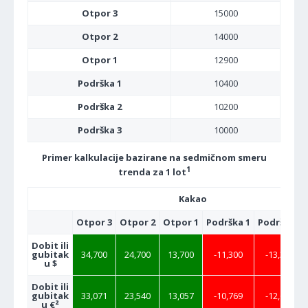
Otpor 3
15000
Otpor 2
14000
Otpor 1
12900
Podrška 1
10400
Podrška 2
10200
Podrška 3
10000
Primer kalkulacije bazirane na sedmičnom smeru
1
trenda za 1 lot
Kakao
Otpor 3
Otpor 2
Otpor 1
Podrška 1
Podrška 2
Dobit ili
gubitak
34,700
24,700
13,700
-11,300
-13,300
u $
Dobit ili
gubitak
33,071
23,540
13,057
-10,769
-12,675
u €²