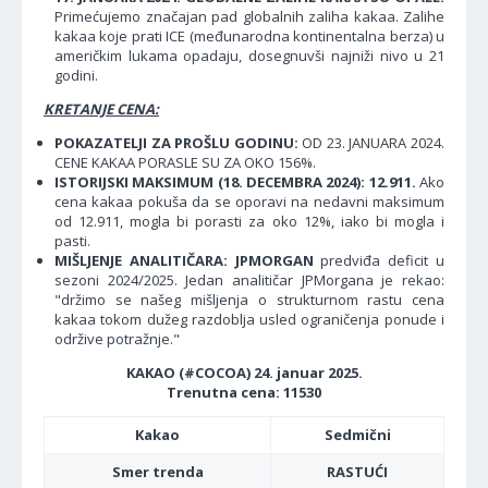
Primećujemo značajan pad globalnih zaliha kakaa. Zalihe
kakaa koje prati ICE (međunarodna kontinentalna berza) u
američkim lukama opadaju, dosegnuvši najniži nivo u 21
godini.
KRETANJE CENA:
POKAZATELJI ZA PROŠLU GODINU:
OD 23. JANUARA 2024.
CENE KAKAA PORASLE SU ZA OKO 156%.
ISTORIJSKI MAKSIMUM (18. DECEMBRA 2024): 12.911.
Ako
cena kakaa pokuša da se oporavi na nedavni maksimum
od 12.911, mogla bi porasti za oko 12%, iako bi mogla i
pasti.
MIŠLJENJE ANALITIČARA: JPMORGAN
predviđa deficit u
sezoni 2024/2025. Jedan analitičar JPMorgana je rekao:
"držimo se našeg mišljenja o strukturnom rastu cena
kakaa tokom dužeg razdoblja usled ograničenja ponude i
održive potražnje."
KAKAO (#COCOA) 24. januar 2025.
Trenutna cena: 11530
Kakao
Sedmični
Smer trenda
RASTUĆI