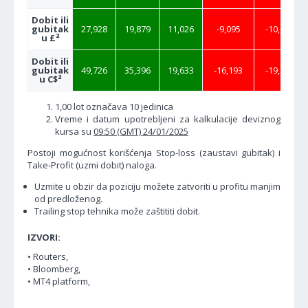
Dobit ili
gubitak
27,928
19,879
11,026
-9,095
-10,704
u £²
Dobit ili
gubitak
49,726
35,396
19,633
-16,193
-19,059
u C$²
1,00 lot označava 10 jedinica
Vreme i datum upotrebljeni za kalkulacije deviznog
kursa su
09:50 (GMT) 24/01/2025
Postoji mogućnost korišćenja Stop-loss (zaustavi gubitak) i
Take-Profit (uzmi dobit) naloga.
Uzmite u obzir da poziciju možete zatvoriti u profitu manjim
od predloženog.
Trailing stop tehnika može zaštititi dobit.
IZVORI:
• Routers,
• Bloomberg,
• MT4 platform,