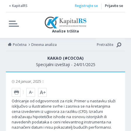
KapitalRS
Registrujte se
Prijavite se
Analize tržišta
Početna
Dnevna analiza
Pretražite
KAKAO (#COCOA)
Specijalni izveštaji - 24/01/2025
24 januar, 2025
Odricanje od odgovornosti za rizik: Primer u nastavku služi
isključivo u ilustrativne svrhe i zasniva se na kretanjima
cena izvedenim iz ugovora za razliku (CFD). Izračuni
odražavaju hipotetičke ishode na osnovu istorijskih ili
navedenih podataka o ceni relevantnog instrumenta na
naznačeni datum i nisu pokazatelj budućih performansi.