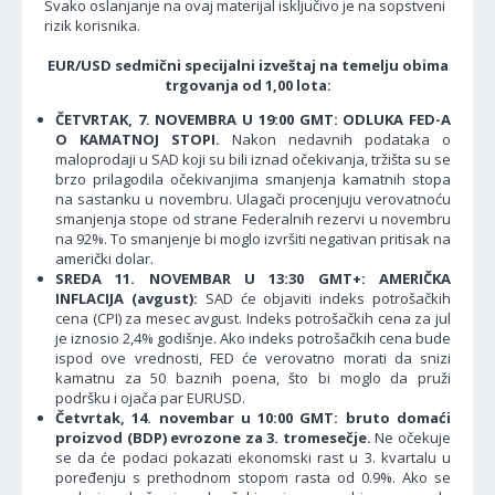
Svako oslanjanje na ovaj materijal isključivo je na sopstveni
rizik korisnika.
EUR/USD sedmični specijalni izveštaj na temelju obima
trgovanja od 1,00 lota:
ČETVRTAK, 7. NOVEMBRA U 19:00 GMT: ODLUKA FED-A
O KAMATNOJ STOPI.
Nakon nedavnih podataka o
maloprodaji u SAD koji su bili iznad očekivanja, tržišta su se
brzo prilagodila očekivanjima smanjenja kamatnih stopa
na sastanku u novembru. Ulagači procenjuju verovatnoću
smanjenja stope od strane Federalnih rezervi u novembru
na 92%. To smanjenje bi moglo izvršiti negativan pritisak na
američki dolar.
SREDA 11. NOVEMBAR U 13:30 GMT+: AMERIČKA
INFLACIJA (avgust):
SAD će objaviti indeks potrošačkih
cena (CPI) za mesec avgust. Indeks potrošačkih cena za jul
je iznosio 2,4% godišnje. Ako indeks potrošačkih cena bude
ispod ove vrednosti, FED će verovatno morati da snizi
kamatnu za 50 baznih poena, što bi moglo da pruži
podršku i ojača par EURUSD.
Četvrtak, 14. novembar u 10:00 GMT: bruto domaći
proizvod (BDP) evrozone za 3. tromesečje.
Ne očekuje
se da će podaci pokazati ekonomski rast u 3. kvartalu u
poređenju s prethodnom stopom rasta od 0.9%. Ako se