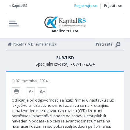
KapitalRS
Registrujte se
Prijavite se
Analize tržišta
Početna
Dnevna analiza
Pretražite
EUR/USD
Specijalni izveštaji - 07/11/2024
07 novembar, 2024
Odricanje od odgovornosti za rizik: Primer u nastavku služi
isključivo u ilustrativne svrhe i zasniva se na kretanjima
cena izvedenim iz ugovora za razliku (CFD). Izračuni
odražavaju hipotetičke ishode na osnovu istorijskih ili
navedenih podataka o ceni relevantnog instrumenta na
naznačeni datum i nisu pokazatelj budućih performansi.