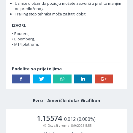
Uzmite u obzir da poziciju možete zatvoriti u profitu manjim
od predloženog.
Trailing stop tehnika može zaštititi dobit.
IZVORI:
• Routers,
• Bloomberg,
• MT4 platform,
Podelite sa prijateljima
Evro - Američki dolar Grafikon
1.15574
0.012
(0.000%)
Osveži vreme:
8/9/2026 5:55