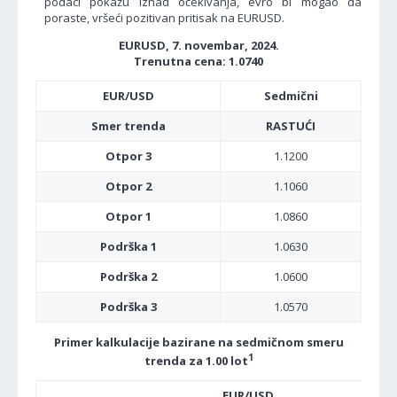
podaci pokažu iznad očekivanja, evro bi mogao da
poraste, vršeći pozitivan pritisak na EURUSD.
EURUSD, 7. novembar, 2024.
Trenutna cena: 1.0740
EUR/USD
Sedmični
Smer trenda
RASTUĆI
Otpor 3
1.1200
Otpor 2
1.1060
Otpor 1
1.0860
Podrška 1
1.0630
Podrška 2
1.0600
Podrška 3
1.0570
Primer kalkulacije bazirane na sedmičnom smeru
1
trenda za 1.00 lot
EUR/USD