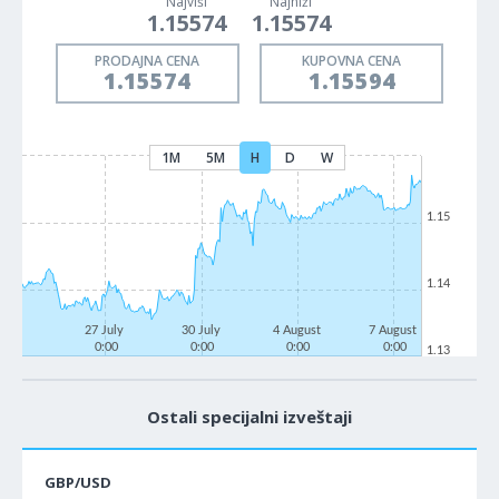
Najviši
Najniži
1.15574
1.15574
PRODAJNA CENA
KUPOVNA CENA
1.15574
1.15594
1M
5M
H
D
W
1.15
1.14
27 July
30 July
4 August
7 August
0:00
0:00
0:00
0:00
1.13
Ostali specijalni izveštaji
GBP/USD