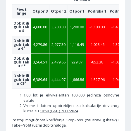
Pivot
Otpor 3
Otpor 2
Otpor 1
Podrška 1
Podrška 2
linije
Dobit ili
gubitak
4,600.00
3,200.00
1,200.00
-1,100.00
-1,400.00
u $
Dobit ili
gubitak
4,279.86
2,977.30
1,116.49
-1,023.45
-1,302.57
u €²
Dobit ili
gubitak
3,564.51
2,479.66
929.87
-852.38
-1,084.85
u £²
Dobit ili
gubitak
6,389.64
4,444.97
1,666.86
-1,527.96
-1,944.67
u C$²
1,00 lot je ekvivalentan 100.000 jedinica osnovne
valute
Vreme i datum upotrebljeni za kalkulacije deviznog
kursa su
10:50 (GMT) 7/11/2024
Postoji mogućnost korišćenja Stop-loss (zaustavi gubitak) i
Take-Profit (uzmi dobit) naloga.