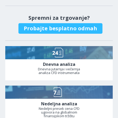
Spremni za trgovanje?
Probajte besplatno odmah
Dnevna analiza
Dnevna jutarnja i večernja
analiza CFD instrumenata
Nedeljna analiza
Nedeljni presek cena CFD
ugovora na globalnom
finansijskom tržištu