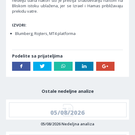
nedelju dana nakon što je pretnja snabdevanju naftom na
Bliskom istoku ublažena, jer se Izrael i Hamas približavaju
prekidu vatre.
IZVORI:
Blumberg, Rojters, MT4 platforma
Podelite sa prijateljima
Ostale nedeljne analize
05/08/2026
05/08/2026 Nedeljna analiza