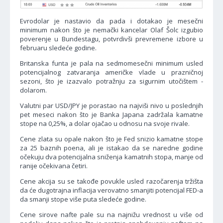
Evrodolar je nastavio da pada i dotakao je mesečni
minimum nakon što je nemački kancelar Olaf Šolc izgubio
poverenje u Bundestagu, potvrdivši prevremene izbore u
februaru sledeće godine.
Britanska funta je pala na sedmomesečni minimum usled
potencijalnog zatvaranja američke vlade u prazničnoj
sezoni, što je izazvalo potražnju za sigurnim utočištem -
dolarom.
Valutni par USD/JPY je porastao na najviši nivo u poslednjih
pet meseci nakon što je Banka Japana zadržala kamatne
stope na 0,25%, a dolar ojačao u odnosu na svoje rivale.
Cene zlata su opale nakon što je Fed snizio kamatne stope
za 25 baznih poena, ali je istakao da se naredne godine
očekuju dva potencijalna sniženja kamatnih stopa, manje od
ranije očekivana četiri.
Cene akcija su se takođe povukle usled razočarenja tržišta
da će dugotrajna inflacija verovatno smanjiti potencijal FED-a
da smanji stope više puta sledeće godine.
Cene sirove nafte pale su na najnižu vrednost u više od