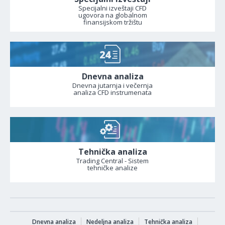
Specijalni izveštaji CFD
ugovora na globalnom
finansijskom tržištu
Dnevna analiza
Dnevna jutarnja i večernja
analiza CFD instrumenata
Tehnička analiza
Trading Central - Sistem
tehničke analize
Dnevna analiza
Nedeljna analiza
Tehnička analiza