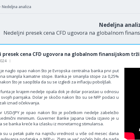
Nedeljna analiza
Nedeljna anali
Nedeljni presek cena CFD ugovora na globalnom finansi
i presek cena CFD ugovora na globalnom finansijskom trži
 2024
 je naglo opao nakon što je Evropska centralna banka prvi put
ina smanjila kamatne stope. Banka je smanjila stope za 0,25%
akon što je saopštila da su se izgledi za inflaciju poboljšali.
 funta je krajem nedelje opala dok je dolar porastao u odnosu
 svojih parnjaka. Dolar je skočio nakon što su se NFP podaci u
ali iznad očekivanja.
ar USD/JPY je opao nakon što je početkom nedelje zabeležio
sedmični minimum. Guverner Banke Japana Ueda izjavio je u
da se banka kreće ka izlasku iz monetarnog stimulansa.
a su u petak pale na najnižu vrednost u više od mesec dana
avljivanja podataka o NFP-u. Zlato je već počelo bilo da pada