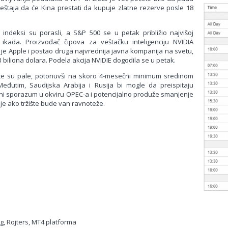
eštaja da će Kina prestati da kupuje zlatne rezerve posle 18
 indeksi su porasli, a S&P 500 se u petak približio najvišoj
 ikada. Proizvođač čipova za veštačku inteligenciju NVIDIA
 je Apple i postao druga najvrednija javna kompanija na svetu,
 biliona dolara. Podela akcija NVIDIE dogodila se u petak.
te su pale, potonuvši na skoro 4-mesečni minimum sredinom
Međutim, Saudijska Arabija i Rusija bi mogle da preispitaju
i sporazum u okviru OPEC-a i potencijalno produže smanjenje
je ako tržište bude van ravnoteže.
, Rojters, MT4 platforma