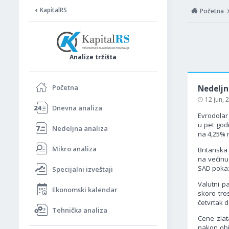
KapitalRS
Početna
Analize tržišta
Početna
Nedeljn
12 jun,
Dnevna analiza
Evrodolar
u pet god
Nedeljna analiza
na 4,25% n
Mikro analiza
Britanska
na većinu
SAD pokaz
Specijalni izveštaji
Valutni p
Ekonomski kalendar
skoro tro
četvrtak 
Tehnička analiza
Cene zlat
nakon obj