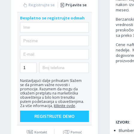
nakon izv
Registrujte se
Prijavite se
meseci.
Besplatno se registrujte odmah
Berzanski
vrednosti
preskočio
sa preko 3
Cene naf
nedelje. 
dogovoren
proizvodn
Nastavljajući dalje prihvatam
Slažem
se da primam važne novosti i
promocije. Razumem da mogu da
otkažem pretplatu na marketinška
obaveštenja u bilo kom trenutku
putem podešavanja u obaveštenjima.
Za više informacija,
kliknite ovde
.
IZVORI:
Blumberg
Kontakt
Pomoć