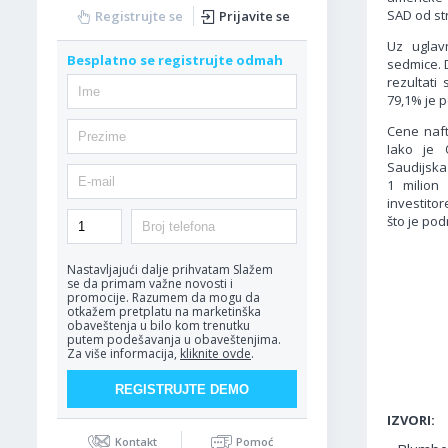
SAD od str
Registrujte se
Prijavite se
Uz uglav
Besplatno se registrujte odmah
sedmice. 
rezultati
79,1% je 
Cene naft
Iako je 
Saudijska
1 milion
investito
što je pod
Nastavljajući dalje prihvatam
Slažem
se da primam važne novosti i
promocije. Razumem da mogu da
otkažem pretplatu na marketinška
obaveštenja u bilo kom trenutku
putem podešavanja u obaveštenjima.
Za više informacija,
kliknite ovde
.
IZVORI:
Kontakt
Pomoć