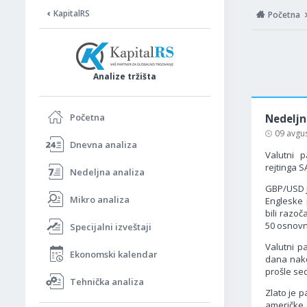
KapitalRS
Početna
Analize tržišta
Početna
Nedeljn
09 avgu
Dnevna analiza
Valutni 
rejtinga S
Nedeljna analiza
GBP/USD j
Mikro analiza
Engleske 
bili razo
50 osnovn
Specijalni izveštaji
Valutni p
Ekonomski kalendar
dana nako
prošle se
Tehnička analiza
Zlato je p
američke 