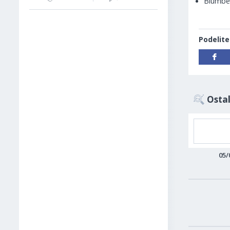
Blumber
Podelite
Ostal
05/