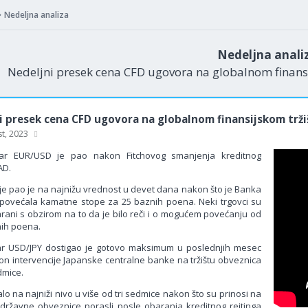
Nedeljna analiza
Nedeljna anali
Nedeljni presek cena CFD ugovora na globalnom finansi
i presek cena CFD ugovora na globalnom finansijskom trži
st, 2023
par EUR/USD je pao nakon Fitchovog smanjenja kreditnog
AD.
e pao je na najnižu vrednost u devet dana nakon što je Banka
povećala kamatne stope za 25 baznih poena. Neki trgovci su
čarani s obzirom na to da je bilo reči i o mogućem povećanju od
ih poena.
ar USD/JPY dostigao je gotovo maksimum u poslednjih mesec
n intervencije Japanske centralne banke na tržištu obveznica
dmice.
alo na najniži nivo u više od tri sedmice nakon što su prinosi na
državne obveznice porasli posle obaranja kreditnog rejtinga