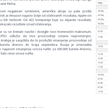
ane Fitcha.
nom negativan sentiment, američke akcije su pale prošle
Dok je Amazon najavio bolje od očekivanih rezultata, Apple-ovi
 su bili mešoviti. Od 422 kompanije koje su objavile rezultate,
pokazalo rezultate iznad očekivanja.
e su se kretale naviše i dostigle novi tromesečni maksimum.
OPEC odlučio da nivo proizvodnje ostane nepromenjen,
 Arabija je saopštila da će produžiti smanjenje proizvodnje od
 barela dnevno do kraja septembra. Rusija je iznenadila
re najavom smanjenja izvoza nafte za 300.000 barela dnevno,
ržalo cene sirove nafte.