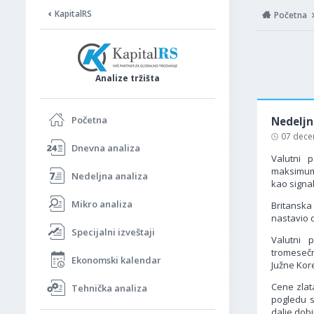
KapitalRS
Početna
Analize tržišta
Početna
Nedeljn
07 dece
Dnevna analiza
Valutni 
maksimum.
Nedeljna analiza
kao signa
Mikro analiza
Britanska
nastavio 
Specijalni izveštaji
Valutni 
tromesečn
Ekonomski kalendar
Južne Kore
Cene zlat
Tehnička analiza
pogledu s
dalje dobi