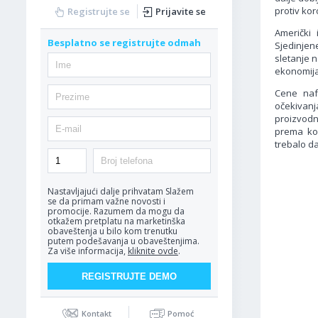
protiv kor
Registrujte se
Prijavite se
Američki
Besplatno se registrujte odmah
Sjedinje
sletanje 
ekonomija
Cene naf
očekivan
proizvodn
prema ko
trebalo da
Nastavljajući dalje prihvatam
Slažem
se da primam važne novosti i
promocije. Razumem da mogu da
otkažem pretplatu na marketinška
obaveštenja u bilo kom trenutku
putem podešavanja u obaveštenjima.
Za više informacija,
kliknite ovde
.
Kontakt
Pomoć