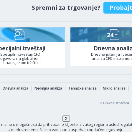
Spremni za trgovanje?
Probaj
pecijalni izveštaji
Dnevna anali
Specijalni izveštaji CFD
Dnevna jutarnja i veče
ugovora na globalnom
analiza CFD instrumen
finansijskom tržištu
Dnevna analiza
Nedeljna analiza
Tehnička analiza
Mikro analiza
Glavna stranica
i nismo u mogućnosti da prihvatamo klijente iz vašeg regiona usled regula
U međuvremenu, želimo vam puno uspeha u budućem trgovanju.