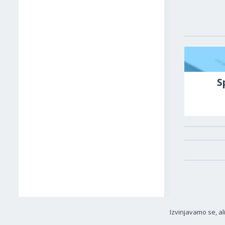
S
Izvinjavamo se, al