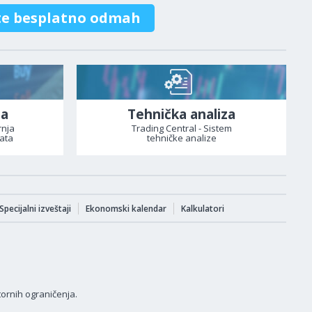
te besplatno odmah
za
Tehnička analiza
rnja
Trading Central - Sistem
ata
tehničke analize
Specijalni izveštaji
Ekonomski kalendar
Kalkulatori
tornih ograničenja.