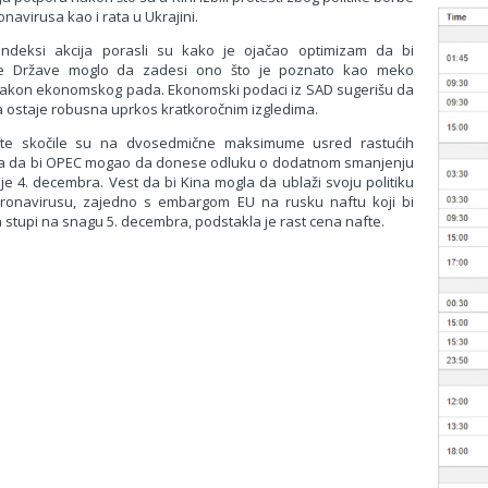
onavirusa kao i rata u Ukrajini.
 indeksi akcija porasli su kako je ojačao optimizam da bi
ne Države moglo da zadesi ono što je poznato kao meko
nakon ekonomskog pada. Ekonomski podaci iz SAD sugerišu da
 ostaje robusna uprkos kratkoročnim izgledima.
te skočile su na dvosedmične maksimume usred rastućih
ja da bi OPEC mogao da donese odluku o dodatnom smanjenju
je 4. decembra. Vest da bi Kina mogla da ublaži svoju politiku
ronavirusu, zajedno s embargom EU na rusku naftu koji bi
 stupi na snagu 5. decembra, podstakla je rast cena nafte.