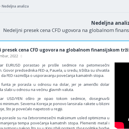
Nedeljna analiza
Nedeljna anali
Nedeljni presek cena CFD ugovora na globalnom finansi
i presek cena CFD ugovora na globalnom finansijskom trži
mbar, 2022
par EURUSD porastao je prošle sedmice na petomesečni
 Govor predsednika FED-a, Pauela, u sredu, tržišta su shvatila
l da FED razmišlja o usporavanju povećanja kamatnih stopa.
 funta je porasla u odnosu na dolar, jer je američki dolar
da slabi u odnosu na većinu glavnih valuta.
par USD/YEN oštro je opao tokom sedmice, dosegnuvši
i minimum. Severna Koreja je ponovo lansirala rakete u blizini
je, što je povećalo napetosti u regiji.
a porasle su na četvoromesečni maksimum usled optimizma u
manjenja tempa povećanja kamatnih stopa. Plemeniti metal i
ja potporu nakon što su u Kini izbili protesti zbog politike borbe