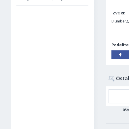
IZVORI:
Blumberg,
Podelite
Ostal
05/