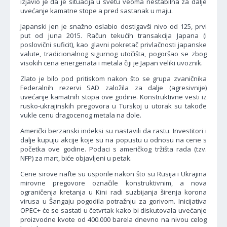
izjavio je da je situacija u svetu veoma nestabilna za dalje
uvećanje kamatne stope a pred sastanak u maju.
Japanski jen je snažno oslabio dostigavši nivo od 125, prvi
put od juna 2015. Račun tekućih transakcija Japana (i
poslovični suficit), kao glavni pokretač privlačnosti japanske
valute, tradicionalnog sigurnog utočišta, pogoršao se zbog
visokih cena energenata i metala čiji je Japan veliki uvoznik.
Zlato je bilo pod pritiskom nakon što se grupa zvaničnika
Federalnih rezervi SAD založila za dalje (agresivnije)
uvećanje kamatnih stopa ove godine. Konstruktivne vesti iz
rusko-ukrajinskih pregovora u Turskoj u utorak su takođe
vukle cenu dragocenog metala na dole.
Američki berzanski indeksi su nastavili da rastu. Investitori i
dalje kupuju akcije koje su na popustu u odnosu na cene s
početka ove godine. Podaci s američkog tržišta rada (tzv.
NFP) za mart, biće objavljeni u petak.
Cene sirove nafte su usporile nakon što su Rusija i Ukrajina
mirovne pregovore označile konstruktivnim, a nova
ograničenja kretanja u Kini radi suzbijanja širenja korona
virusa u Šangaju pogodila potražnju za gorivom. Inicijativa
OPEC+ će se sastati u četvrtak kako bi diskutovala uvećanje
proizvodne kvote od 400.000 barela dnevno na nivou celog