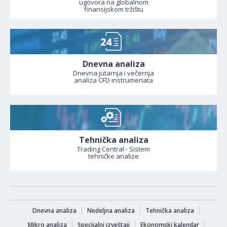
ugovora na globalnom
finansijskom tržištu
Dnevna analiza
Dnevna jutarnja i večernja
analiza CFD instrumenata
Tehnička analiza
Trading Central - Sistem
tehničke analize
Dnevna analiza
Nedeljna analiza
Tehnička analiza
Mikro analiza
Specijalni izveštaji
Ekonomski kalendar