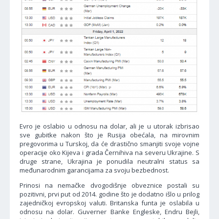
Evro je oslabio u odnosu na dolar, ali je u utorak izbrisao
sve gubitke nakon što je Rusija obećala, na mirovnim
pregovorima u Turskoj, da će drastično smanjiti svoje vojne
operacije oko Kijeva i grada Černihiva na severu Ukrajine. S
druge strane, Ukrajina je ponudila neutralni status sa
međunarodnim garancijama za svoju bezbednost.
Prinosi na nemačke dvogodišnje obveznice postali su
pozitivni, prvi put od 2014. godine što je dodatno išlo u prilog
zajedničkoj evropskoj valuti. Britanska funta je oslabila u
odnosu na dolar. Guverner Banke Engleske, Endru Bejli,