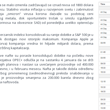
a se malo izmenila zadržavajući se iznad nivoa od 1800 dolara
ncu. Stabilno visoka inflacija u razvijenom svetu i zabrinutost
nja „omicron” virusa korona da(va)le su podsticaj ceni
og metala, dok oportunitetni trošak u smislu izgubljenih
h prinosa na obveznice SAD) od ponedeljka uveliko opterećuju
erzanski indeksi konsolidovali su ranije dobitke a S&P 500 je u
ak dostigao novi istorijski maksimum. Kompanija Apple je
prva) kompanija vredna tri hiljade milijardi dolara, prema
ržišnoj kapitalizaciji.
ve nafte su porasle konsolidujući dobitke na početku nove
nicijativa OPEC+ odlučila je na sastanku 4. januara da se drži
nijih planova i nastavi sa uvećanjem proizvodnje od 400.000
evno, i u februaru mesecu. Nafta je takođe dobila određenu
zbog privremenog (sedmodnevnog) prekida snabdevanja u
gde je proizvodnja smanjena za 200.000 barela dnevno zbog
a naftovoda.