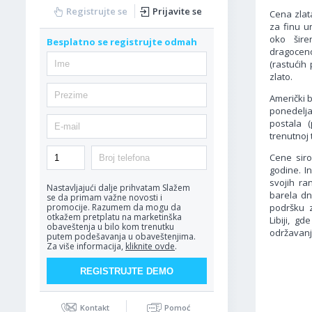
Registrujte se
Prijavite se
Cena zlat
za finu u
oko šire
Besplatno se registrujte odmah
dragocen
(rastući
zlato.
Američki b
ponedelj
postala (
trenutnoj t
Cene siro
godine. I
svojih ra
Nastavljajući dalje prihvatam
Slažem
barela dn
se da primam važne novosti i
podršku 
promocije. Razumem da mogu da
otkažem pretplatu na marketinška
Libiji, 
obaveštenja u bilo kom trenutku
održavanj
putem podešavanja u obaveštenjima.
Za više informacija,
kliknite ovde
.
Kontakt
Pomoć