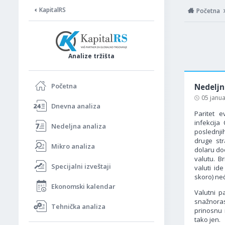
KapitalRS
Početna
Analize tržišta
Početna
Nedeljn
05 janu
Dnevna analiza
Paritet 
infekcija
Nedeljna analiza
poslednj
druge str
Mikro analiza
dolaru do
valutu. B
Specijalni izveštaji
valuti id
skoro) nec
Ekonomski kalendar
Valutni p
snažnora
Tehnička analiza
prinosnu 
tako jen.