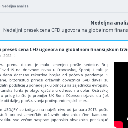
Nedeljna analiza
Nedeljna anali
Nedeljni presek cena CFD ugovora na globalnom finansi
i presek cena CFD ugovora na globalnom finansijskom trži
ar, 2022
evra prema dolaru je malo izmenjen prošle sedmice. Broj
 Covid-19 na dnevnom nivou u Francuskoj, Španiji i Italiji je
ih dana dostizao rekordne brojke od početka pandemIje. S
ane, brzorastući prinosi državnih obveznica SAD davali su
datni podsticaj u ponedeljak u odnosu na zajedničku evropsku
ritanska funta je blago ojačala u odnosu na dolar. Ostrvskoj
e u prilog to što je premijer UK Boris Džonson izjavio da (još
́e biti daljeg pooštravanja protivpandemijskih mera.
ar USD/JPY se izdigao na najviši nivo od januara 2017. pošto
stući prinosi američkih državnih obveznica čine kamatno-
razliku sve većom naspram japanskih obveznica, pritiskajući