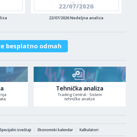
22/07/2026
liza
22/07/2026 Nedeljna analiza
te besplatno odmah
za
Tehnička analiza
rnja
Trading Central - Sistem
ata
tehničke analize
Specijalni izveštaji
Ekonomski kalendar
Kalkulatori