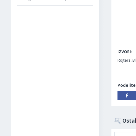
IZVORI:
Rojters, 
Podelite
Ostal