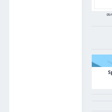
05/
S