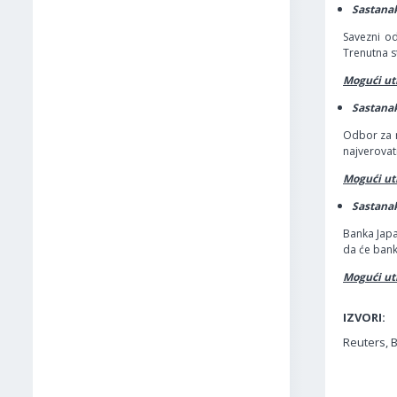
Sastanak
Savezni o
Trenutna s
Mogući ut
Sastanak
Odbor za m
najverovat
Mogući ut
Sastanak
Banka Japa
da će bank
Mogući uti
IZVORI:
Reuters, 