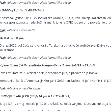
caj:
Volatilan američki dolar, zlato i američke akcije
 OPEC+ (5. jul u 11:00 GMT+1)
 sastanak grupe OPEC+V7 (Saudijska Arabija, Rusija, Irak, Kuvajt, Kazahstan, Alž
vnog sporazuma između SAD i Irana. U junu je OPEC dogovorio povećanje proiz
icaj
:
Volatilna sirova nafta
TO-a (7. – 8. jul)
-a za 2026. održaće se u Ankari u Turskoj, a uključivaće vodeće zvaničnike vo
ka Trampa.
caj:
Volatilan američki dolar, zlato
i američke akcije
bjave finansijskih rezultata kompanija za 2. kvartal (13. – 31. jul)
ave rezultata za 2. kvartal počinje sredinom jula, a predvode je banke.
kompanija, Bank of America, JP Morgan i Goldman Sachs (14. jul) i Netflix (16. jul)
caj:
Volatilne američke akcije
inflaciji u SAD (CPI) (jun) (14. jul u 13:30 GMT+1)
acija (CPI) za maj iznosila je 4,2%, u skladu sa očekivanjima. Osnovna inflacija (