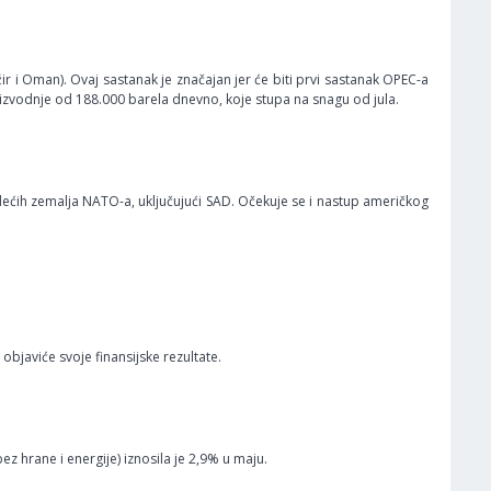
ir i Oman). Ovaj sastanak je značajan jer će biti prvi sastanak OPEC-a
vodnje od 188.000 barela dnevno, koje stupa na snagu od jula.
dećih zemalja NATO-a, uključujući SAD. Očekuje se i nastup američkog
 objaviće svoje finansijske rezultate.
bez hrane i energije) iznosila je 2,9% u maju.