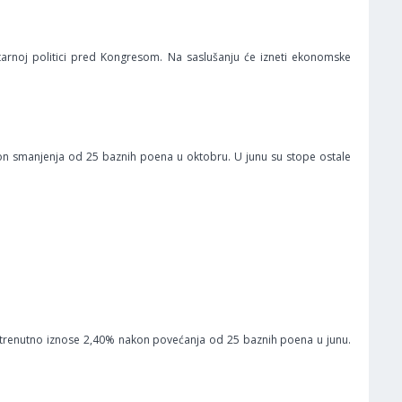
rnoj politici pred Kongresom. Na saslušanju će izneti ekonomske
on smanjenja od 25 baznih poena u oktobru. U junu su stope ostale
e trenutno iznose 2,40% nakon povećanja od 25 baznih poena u junu.