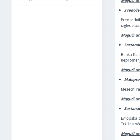
Mogući uti
Svedočen
Predsedni
izglede ba
Mogući uti
Sastanak
Banka Kana
nepromenj
Mogući uti
Maloprod
Mesečni ra
Mogući uti
Sastanak
Evropska c
Tržišna oč
Mogući ut