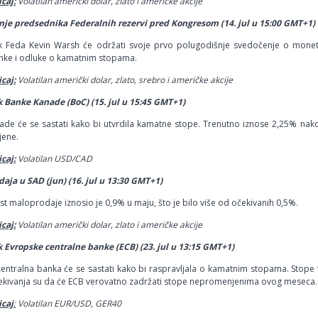
caj:
Volatilan američki dolar, zlato
i američke akcije
je predsednika Federalnih rezervi pred Kongresom (14. jul u 15:00 GMT+1)
k Feda Kevin Warsh će održati svoje prvo polugodišnje svedočenje o moneta
nke i odluke o kamatnim stopama.
caj:
Volatilan američki dolar, zlato, srebro
i američke akcije
 Banke Kanade (BoC) (15. jul u 15:45 GMT+1)
de će se sastati kako bi utvrdila kamatne stope. Trenutno iznose 2,25% nak
ene.
caj:
Volatilan USD/CAD
aja u SAD (jun) (16. jul u 13:30 GMT+1)
st maloprodaje iznosio je 0,9% u maju, što je bilo više od očekivanih 0,5%.
caj:
Volatilan američki dolar, zlato i američke akcije
 Evropske centralne banke (ECB) (23. jul u 13:15 GMT+1)
entralna banka će se sastati kako bi raspravljala o kamatnim stopama. Stop
ekivanja su da će ECB verovatno zadržati stope nepromenjenima ovog meseca.
icaj
:
Volatilan EUR/USD, GER40