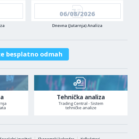
06/08/2026
iza
Dnevna (Jutarnja) Analiza
te besplatno odmah
za
Tehnička analiza
rnja
Trading Central - Sistem
ata
tehničke analize