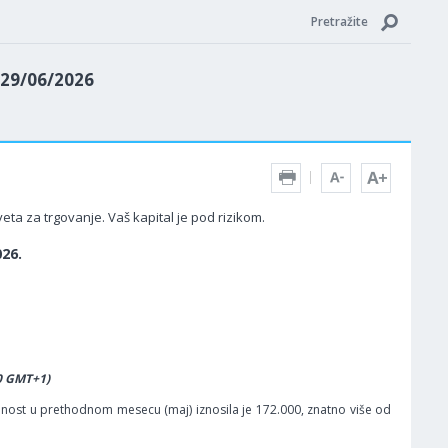
Pretražite
 29/06/2026
ta za trgovanje. Vaš kapital je pod rizikom.
26.
30 GMT+1)
ost u prethodnom mesecu (maj) iznosila je 172.000, znatno više od