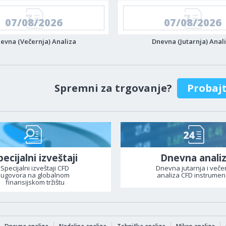
07/08/2026
07/08/2026
evna (Večernja) Analiza
Dnevna (Jutarnja) Anal
Spremni za trgovanje?
Probaj
pecijalni izveštaji
Dnevna anali
Specijalni izveštaji CFD
Dnevna jutarnja i veče
ugovora na globalnom
analiza CFD instrumen
finansijskom tržištu