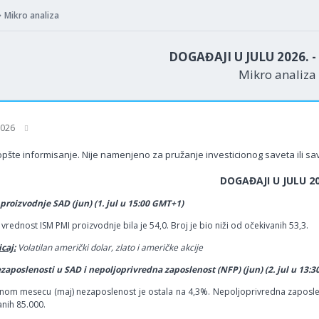
Mikro analiza
DOGAĐAJI U JULU 2026. -
Mikro analiza
 2026
šte informisanje. Nije namenjeno za pružanje investicionog saveta ili save
DOGAĐAJI U JULU 20
proizvodnje SAD (jun) (1. jul u 15:00 GMT+1)
vrednost ISM PMI proizvodnje bila je 54,0. Broj je bio niži od očekivanih 53,3.
caj:
Volatilan američki dolar, zlato i američke akcije
zaposlenosti u SAD i nepoljoprivredna zaposlenost (NFP) (jun) (2. jul u 13:
om mesecu (maj) nezaposlenost je ostala na 4,3%. Nepoljoprivredna zaposlen
nih 85.000.