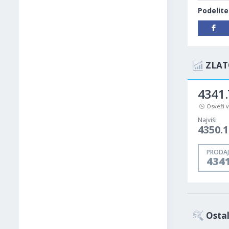
Podelite
ZLAT
4341.
Osveži 
Najviši
4350.1
PRODAJ
434
Osta