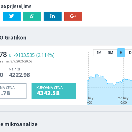
 sa prijateljima
O Grafikon
78
1M
5M
H
D
-9133.535
(2.114%)
vreme:
8/7/2026 20:58
Najniži
0
4222.98
NA CENA
KUPOVNA CENA
1.78
4342.58
22 July
27 July
0:00
0:00
le mikroanalize