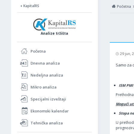
KapitalRS
Početna
Analize tržišta
Početna
29 jun,
Dnevna analiza
Samo za op
Nedeljna analiza
ISM PMI 
Mikro analiza
Prethodna 
Specijalni izveštaji
Mogući uti
Ekonomski kalendar
Stopa ne
U prethodn
Tehnička analiza
prognozira