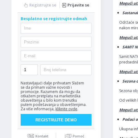
Mogući uti
Registrujte se
Prijavite se
Sastanak
Besplatno se registrujte odmah
Održaće se
nakon miro
Mogući ut
SAMIT NA
Samit NATO
predsedni
Mogući uti
Sezona o
Nastavljajući dalje prihvatam
Slažem
se da primam važne novosti i
Sezona obj
promocije. Razumem da mogu da
otkažem pretplatu na marketinška
Od velikih 
obaveštenja u bilo kom trenutku
putem podešavanja u obaveštenjima.
Za više informacija,
kliknite ovde
.
Mogući uti
Podaci o 
Ukupna infl
Kontakt
Pomoć