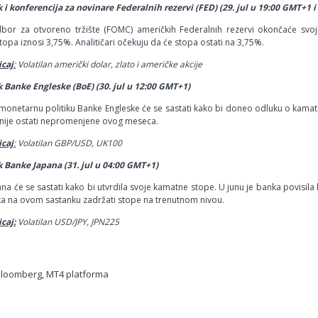
 i konferencija za novinare Federalnih rezervi (FED) (29. jul u 19:00 GMT+1 
dbor za otvoreno tržište (FOMC) američkih Federalnih rezervi okončaće s
topa iznosi 3,75%. Analitičari očekuju da će stopa ostati na 3,75%.
icaj
:
Volatilan američki dolar, zlato
i američke akcije
 Banke Engleske (BoE) (30. jul u 12:00 GMT+1)
onetarnu politiku Banke Engleske će se sastati kako bi doneo odluku o kamat
nije ostati nepromenjene ovog meseca.
icaj
:
Volatilan GBP/USD, UK100
 Banke Japana (31. jul u 04:00 GMT+1)
na će se sastati kako bi utvrdila svoje kamatne stope. U junu je banka povisi
a na ovom sastanku zadržati stope na trenutnom nivou.
caj:
Volatilan USD/JPY, JPN225
Bloomberg, MT4 platforma