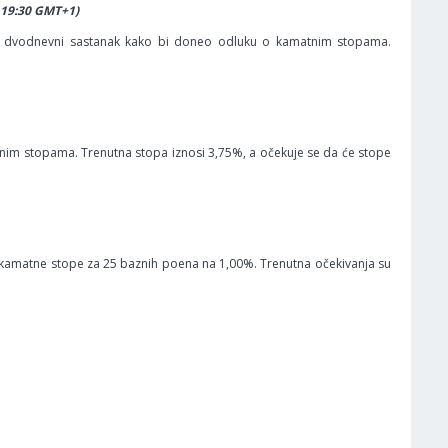
i 19:30 GMT+1)
voj dvodnevni sastanak kako bi doneo odluku o kamatnim stopama.
nim stopama. Trenutna stopa iznosi 3,75%, a očekuje se da će stope
la kamatne stope za 25 baznih poena na 1,00%. Trenutna očekivanja su