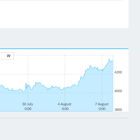
W
4200
4000
30 July
4 August
7 August
0:00
0:00
0:00
3800