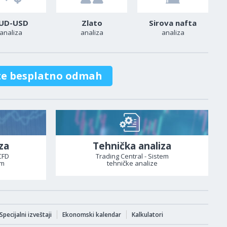
UD-USD
Zlato
Sirova nafta
analiza
analiza
analiza
te besplatno odmah
za
Tehnička analiza
CFD
Trading Central - Sistem
om
tehničke analize
Specijalni izveštaji
Ekonomski kalendar
Kalkulatori