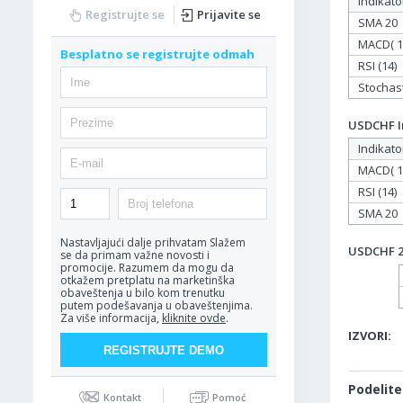
Indikato
Registrujte se
Prijavite se
SMA 20
MACD( 12
Besplatno se registrujte odmah
RSI (14)
Stochasti
USDCHF In
Indikato
MACD( 12
RSI (14)
SMA 20
Nastavljajući dalje prihvatam
Slažem
USDCHF 24
se da primam važne novosti i
promocije. Razumem da mogu da
otkažem pretplatu na marketinška
obaveštenja u bilo kom trenutku
putem podešavanja u obaveštenjima.
Za više informacija,
kliknite ovde
.
IZVORI:
Podelite
Kontakt
Pomoć