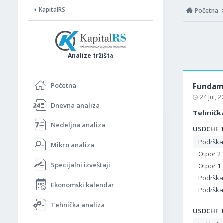
KapitalRS
Početna
Analize tržišta
Početna
Fundame
24 jul, 
Dnevna analiza
Tehnička
Nedeljna analiza
USDCHF Ta
Podrška
Mikro analiza
Otpor 2
Specijalni izveštaji
Otpor 1
Podrška
Ekonomski kalendar
Podrška
Tehnička analiza
USDCHF Ta