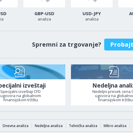
USD
GBP-USD
USD-JPY
A
za
analiza
analiza
Spremni za trgovanje?
Probaj
pecijalni izveštaji
Nedeljna anali
Specijalni izveštaji CFD
Nedeljni presek cena 
ugovora na globalnom
ugovora na globaln
finansijskom tržištu
finansijskom tržištu
Dnevna analiza
Nedeljna analiza
Tehnička analiza
Mikro analiza