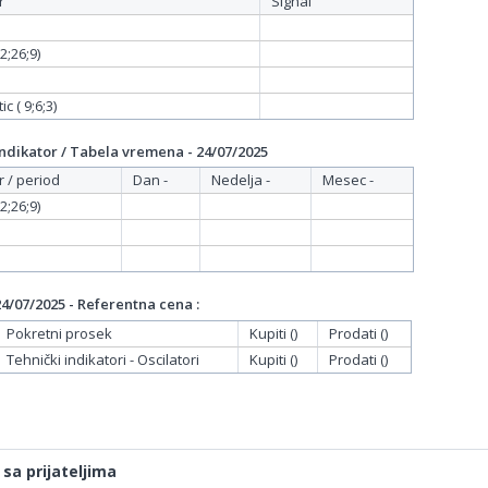
r
Signal
;26;9)
c ( 9;6;3)
dikator / Tabela vremena - 24/07/2025
r / period
Dan -
Nedelja -
Mesec -
;26;9)
/07/2025 - Referentna cena :
Pokretni prosek
Kupiti ()
Prodati ()
Tehnički indikatori - Oscilatori
Kupiti ()
Prodati ()
 sa prijateljima