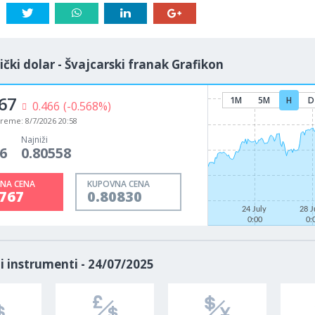
čki dolar - Švajcarski franak Grafikon
67
1M
5M
H
D
0.466
(-0.568%)
vreme:
8/7/2026 20:58
Najniži
6
0.80558
NA CENA
KUPOVNA CENA
0767
0.80830
24 July
28 J
0:00
0:
i instrumenti - 24/07/2025