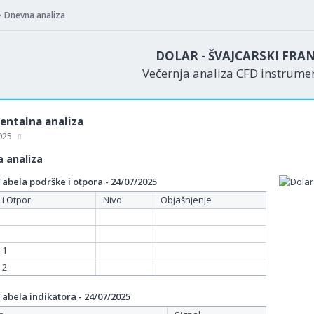
Dnevna analiza
DOLAR - ŠVAJCARSKI FRA
Večernja analiza CFD instrum
ntalna analiza
2025
 analiza
bela podrške i otpora - 24/07/2025
 i Otpor
Nivo
Objašnjenje
 1
 2
bela indikatora - 24/07/2025