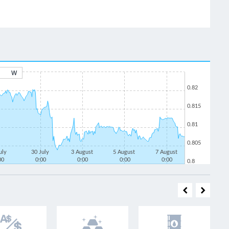
W
0.82
0.815
0.81
0.805
uly
30 July
3 August
5 August
7 August
00
0:00
0:00
0:00
0:00
0.8