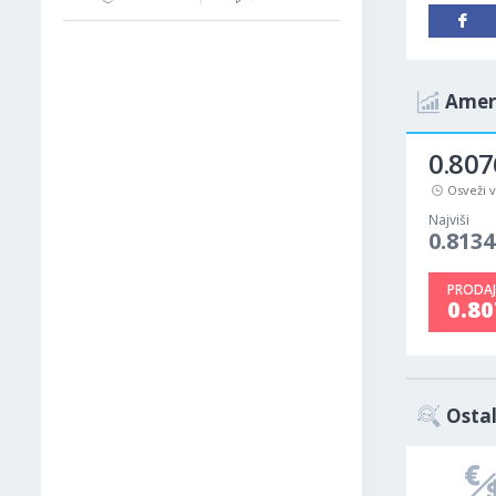
Ameri
0.807
Osveži 
Najviši
0.8134
PRODAJ
0.8
Ostal