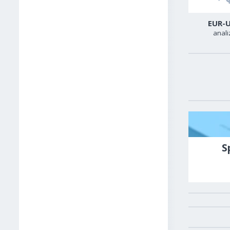
USD-CAD
GER40
EUR-
analiza
analiza
anali
S