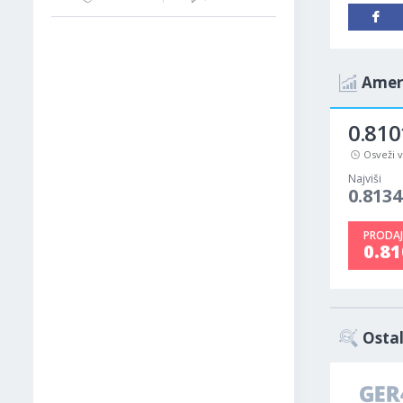
Ameri
0.810
Osveži 
Najviši
0.8134
PRODAJ
0.8
Ostal