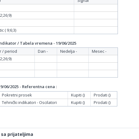
r
Signal
;26;9)
c ( 9;6;3)
dikator / Tabela vremena - 19/06/2025
r / period
Dan -
Nedelja -
Mesec -
;26;9)
/06/2025 - Referentna cena :
Pokretni prosek
Kupiti ()
Prodati ()
Tehnički indikatori - Oscilatori
Kupiti ()
Prodati ()
 sa prijateljima