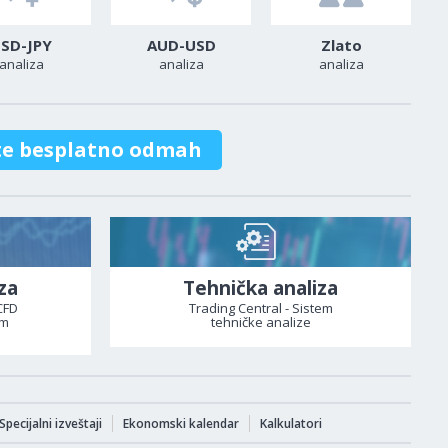
SD-JPY
AUD-USD
Zlato
analiza
analiza
analiza
te besplatno odmah
za
Tehnička analiza
CFD
Trading Central - Sistem
om
tehničke analize
Specijalni izveštaji
Ekonomski kalendar
Kalkulatori