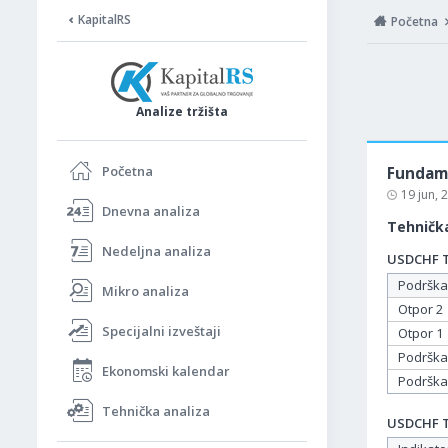
KapitalRS
Početna
Analize tržišta
Početna
Fundame
19 jun,
Dnevna analiza
Tehnička
Nedeljna analiza
USDCHF Ta
Podrška
Mikro analiza
Otpor 2
Specijalni izveštaji
Otpor 1
Podrška
Ekonomski kalendar
Podrška
Tehnička analiza
USDCHF Ta