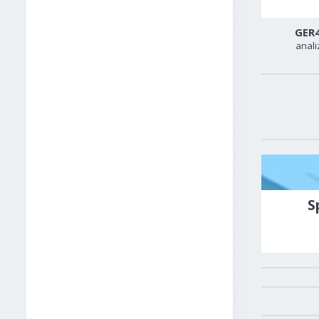
USD-TRY
USD-CAD
GER
analiza
analiza
anali
S