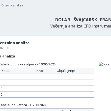
Dnevna analiza
DOLAR - ŠVAJCARSKI FRA
Večernja analiza CFD instrum
ntalna analiza
 2025
 analiza
bela podrške i otpora - 19/06/2025
 i Otpor
Nivo
Objašnjenje
 1
 2
bela indikatora - 19/06/2025