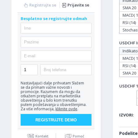
Indikato
Registrujte se
Prijavite se
SMA 20
MACD( 12
Besplatno se registrujte odmah
RSI (14)
Stochasti
USDCHF In
Indikato
MACD( 12
RSI (14)
SMA 20
Nastavljajući dalje prihvatam
Slažem
USDCHF 19
se da primam važne novosti i
promocije. Razumem da mogu da
otkažem pretplatu na marketinška
obaveštenja u bilo kom trenutku
putem podešavanja u obaveštenjima.
Za više informacija,
kliknite ovde
.
IZVORI:
Podelite
Kontakt
Pomoć