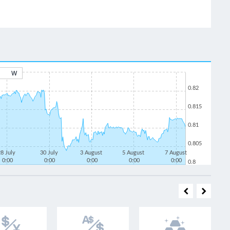
W
0.82
0.815
0.81
0.805
28 July
30 July
3 August
5 August
7 August
0:00
0:00
0:00
0:00
0:00
0.8