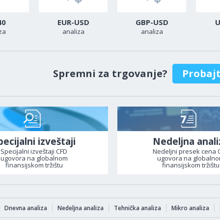
40
EUR-USD
GBP-USD
U
za
analiza
analiza
Spremni za trgovanje?
Probaj
pecijalni izveštaji
Nedeljna anali
Specijalni izveštaji CFD
Nedeljni presek cena 
ugovora na globalnom
ugovora na globaln
finansijskom tržištu
finansijskom tržištu
Dnevna analiza
Nedeljna analiza
Tehnička analiza
Mikro analiza