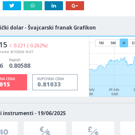
čki dolar - Švajcarski franak Grafikon
15
1M
5M
H
D
0.221
(-0.262%)
vreme:
8/7/2026 10:07
Najniži
6
0.80588
NA CENA
KUPOVNA CENA
1015
0.81033
22 July
24 July
0:00
0:00
i instrumenti - 19/06/2025