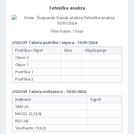
Tehnička analiza
Time Frame: 1 hour
USDCHF Tabela podrške i otpora - 15/01/2024
Podrška i Otpor
Nivo
Objašnjenje
Otpor 2
Otpor 1
Podrška 1
Podrška 2
USDCHF Tabela indikatora - 15/01/2024
Indikator
Signal
SMA 20
MACD( 12;26;9)
RSI (14)
Stochastic ( 9;6;3)