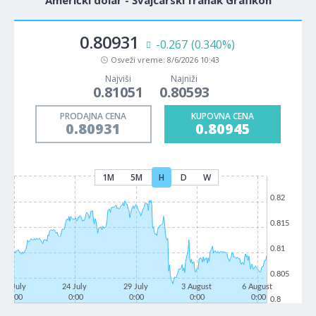
Američki dolar - Švajcarski franak Grafikon
0.80931
-0.267
(0.340%)
Osveži vreme:
8/6/2026 10:43
Najviši
Najniži
0.81051
0.80593
PRODAJNA CENA
KUPOVNA CENA
0.80931
0.80945
1M
5M
H
D
W
0.82
0.815
0.81
0.805
21 July
24 July
29 July
3 August
6 August
0:00
0:00
0:00
0:00
0:00
0.8