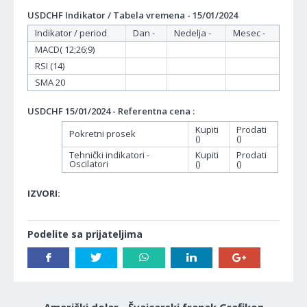
USDCHF Indikator / Tabela vremena - 15/01/2024
Indikator / period
Dan -
Nedelja -
Mesec -
MACD( 12;26;9)
RSI (14)
SMA 20
USDCHF 15/01/2024 - Referentna cena :
Kupiti
Prodati
Pokretni prosek
()
()
Tehnički indikatori -
Kupiti
Prodati
Oscilatori
()
()
IZVORI:
Podelite sa prijateljima