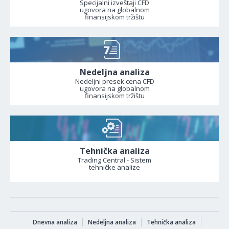
Specijalni izveštaji CFD
ugovora na globalnom
finansijskom tržištu
Nedeljna analiza
Nedeljni presek cena CFD
ugovora na globalnom
finansijskom tržištu
Tehnička analiza
Trading Central - Sistem
tehničke analize
Dnevna analiza
Nedeljna analiza
Tehnička analiza