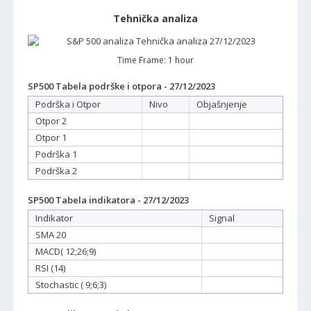
Tehnička analiza
Time Frame: 1 hour
SP500 Tabela podrške i otpora - 27/12/2023
Podrška i Otpor
Nivo
Objašnjenje
Otpor 2
Otpor 1
Podrška 1
Podrška 2
SP500 Tabela indikatora - 27/12/2023
Indikator
Signal
SMA 20
MACD( 12;26;9)
RSI (14)
Stochastic ( 9;6;3)