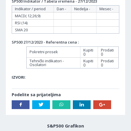
SP500 Indikator / Tabela vremena - 27/12/2023
Indikator / period
Dan -
Nedelja -
Mesec -
MACD( 12;26;9)
RSI (14)
SMA 20
SP500 27/12/2023 - Referentna cena :
Kupiti
Prodati
Pokretni prosek
()
()
Tehnički indikatori -
Kupiti
Prodati
Oscilatori
()
()
IZVORI:
Podelite sa prijateljima
S&P500 Grafikon