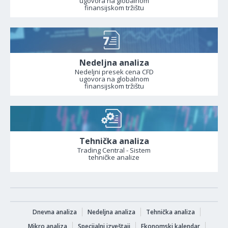
ugovora na globalnom
finansijskom tržištu
Nedeljna analiza
Nedeljni presek cena CFD
ugovora na globalnom
finansijskom tržištu
Tehnička analiza
Trading Central - Sistem
tehničke analize
Dnevna analiza
Nedeljna analiza
Tehnička analiza
Mikro analiza
Specijalni izveštaji
Ekonomski kalendar