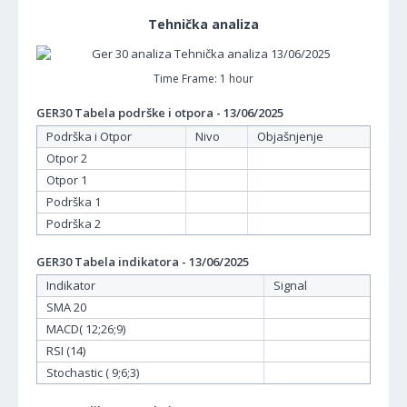
Tehnička analiza
Time Frame: 1 hour
GER30 Tabela podrške i otpora - 13/06/2025
Podrška i Otpor
Nivo
Objašnjenje
Otpor 2
Otpor 1
Podrška 1
Podrška 2
GER30 Tabela indikatora - 13/06/2025
Indikator
Signal
SMA 20
MACD( 12;26;9)
RSI (14)
Stochastic ( 9;6;3)