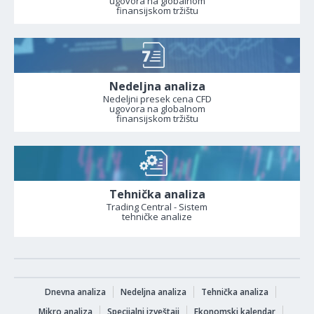
ugovora na globalnom
finansijskom tržištu
Nedeljna analiza
Nedeljni presek cena CFD
ugovora na globalnom
finansijskom tržištu
Tehnička analiza
Trading Central - Sistem
tehničke analize
Dnevna analiza
Nedeljna analiza
Tehnička analiza
Mikro analiza
Specijalni izveštaji
Ekonomski kalendar