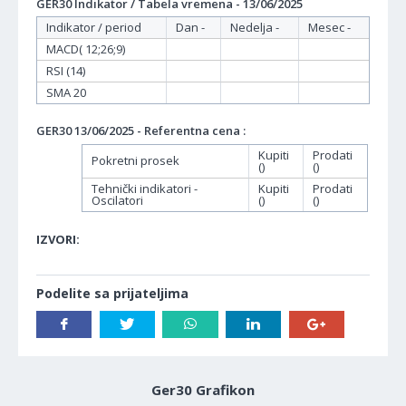
GER30 Indikator / Tabela vremena - 13/06/2025
Indikator / period
Dan -
Nedelja -
Mesec -
MACD( 12;26;9)
RSI (14)
SMA 20
GER30 13/06/2025 - Referentna cena :
Kupiti
Prodati
Pokretni prosek
()
()
Tehnički indikatori -
Kupiti
Prodati
Oscilatori
()
()
IZVORI:
Podelite sa prijateljima
Ger30 Grafikon