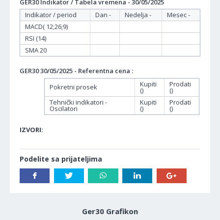
GER30 Indikator / Tabela vremena - 30/05/2025
Indikator / period
Dan -
Nedelja -
Mesec -
MACD( 12;26;9)
RSI (14)
SMA 20
GER30 30/05/2025 - Referentna cena :
Kupiti
Prodati
Pokretni prosek
()
()
Tehnički indikatori -
Kupiti
Prodati
Oscilatori
()
()
IZVORI:
Podelite sa prijateljima
Ger30 Grafikon