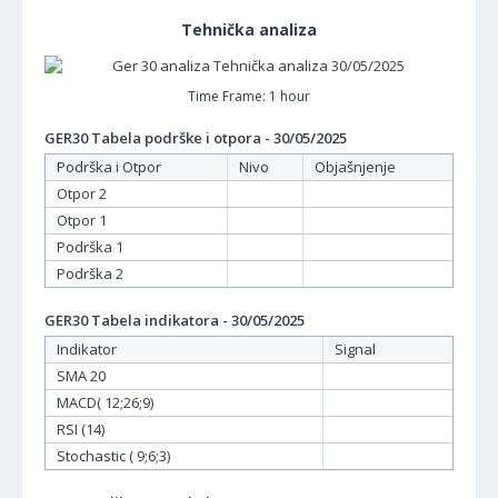
Tehnička analiza
Time Frame: 1 hour
GER30 Tabela podrške i otpora - 30/05/2025
Podrška i Otpor
Nivo
Objašnjenje
Otpor 2
Otpor 1
Podrška 1
Podrška 2
GER30 Tabela indikatora - 30/05/2025
Indikator
Signal
SMA 20
MACD( 12;26;9)
RSI (14)
Stochastic ( 9;6;3)