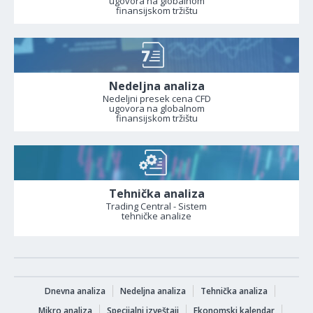
ugovora na globalnom
finansijskom tržištu
Nedeljna analiza
Nedeljni presek cena CFD
ugovora na globalnom
finansijskom tržištu
Tehnička analiza
Trading Central - Sistem
tehničke analize
Dnevna analiza
Nedeljna analiza
Tehnička analiza
Mikro analiza
Specijalni izveštaji
Ekonomski kalendar